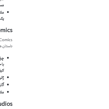
مست
ملا
یک 
omics
داستان ه
چرا
با 
کیف
ژان
آثا
ملا
dios