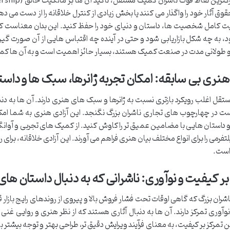
وق آثار خود را واگذار می کنند یا بخش زیادی از کنترل خلاقانه را از دست می 
ت کامل شخصیت ها، داستان و دنیای خود را حفظ کنید. این بدان معناست که 
، به چه شکل بازاریابی شود و حتی در آینده چه اقتباس هایی از آن صورت گیرد. 
ولانی مدت در صنعت کمیک هستند، بسیار حائز اهمیت است و به آن ها کمک 
هنری بی سابقه: امکان تجربه ژانرها، سبک ها و داس
تقل اغلب رویکرد بازتری نسبت به ژانرها و سبک های هنری دارند. آن ها به دن
 در چهارچوب های تجاری ناشران بزرگ نگنجد. این آزادی هنری به شما امک
 داستان هایی با مضامین عمیق تر را کاوش کنید. از کمیک های تجربی و آوانگ
فرمی را برای انواع مختلف بیان هنری فراهم می آورند. این آزادی خلاقانه، برا
است.
بر کیفیت و نوآوری: ناشرانی که به دنبال داستان ه
شران بزرگ که گاهی اوقات تحت فشار فروش بالا و پیروی از روندهای رایج بازار 
وآوری تمرکز دارند. آن ها به دنبال آثاری هستند که از نظر هنری و روایی غنی 
ن تمرکز بر کیفیت، به معنای فرآیند ویرایش دقیق تر، طراحی بهتر و توجه بیشتر 