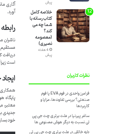
پیش
آثاری مان
آورد.
خلاصه کامل
کتاب رسانه با
شما چه می
رابطه
کند؟
(معصومه
ناشران م
نصیری)
مستقیم با
4 هفته
دریافت کن
پیش
است زیرا 
نظرات کاربران
ایجاد 
همکاری ب
فرامرز واحدی
در
فوم EVA یا فوم
پایگاه هو
صنعتی؟ بررسی تفاوت‌ها، مزایا و
معتبر، م
کاربردها
جدیدی بر
ساغر پیرنیا
در
علت برتری چت جی پی
خود بساز
تی نسبت به دیگر هوش مصنوعی ها
دایه خالقی
در
علت برتری چت جی پی تی