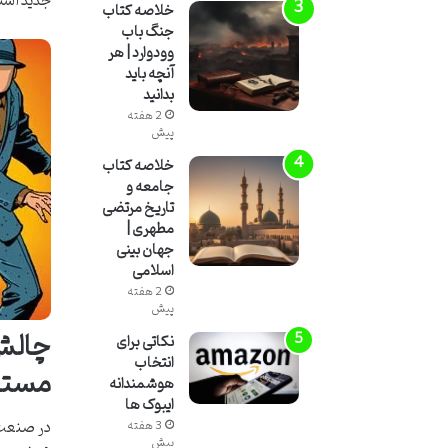
جدید آشنا
خلاصه کتاب
جنگ باب
وودوارد | هر
آنچه باید
بدانید
2 هفته
پیش
خلاصه کتاب
جامعه و
تاریخ مرتضی
مطهری |
جهان بینی
اسلامی
2 هفته
پیش
چالش 
نکاتی برای
انتخاب
مستق
هوشمندانه
ایبوک ها
در صنعت 
3 هفته
پیش