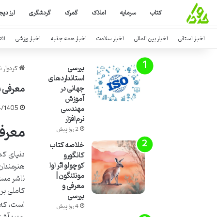
کتاب
سرمایه
املاک
گمرک
گردشگری
ارز دیج
اخبار استانی
اخبار بین المللی
اخبار سلامت
اخبار همه جانبه
اخبار ورزشی
اق
بررسی
کردوار ن
استانداردهای
معرفی ب
جهانی در
آموزش
مهندسی
4/1405
نرم‌افزار
معرفی
2 روز پیش
خلاصه کتاب
دنیای کم
کانگورو
هنرمندان
کوچولو اثر اوا
مونتنگون |
ناشر مستق
معرفی و
کاملی بر
بررسی
است، که م
4 روز پیش