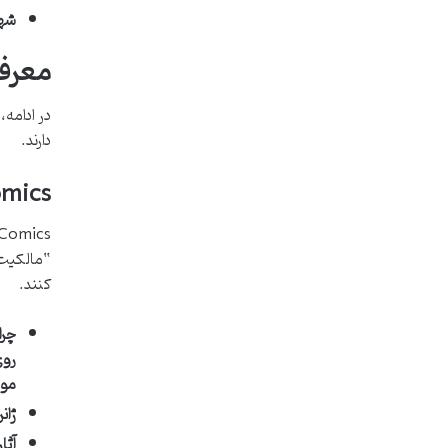
شهر
معرفی
در ادامه،
دارند.
mics
کنند.
چرا
روی
مور
ژان
آثا