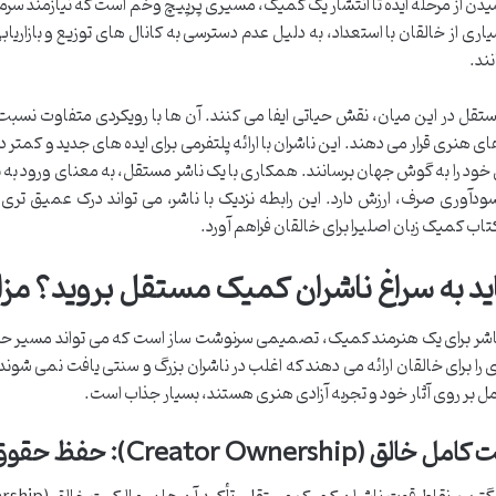
دن از مرحله ایده تا انتشار یک کمیک، مسیری پرپیچ وخم است که نیازمند سرمای
ری از خالقان با استعداد، به دلیل عدم دسترسی به کانال های توزیع و بازاریاب
ند.
تقل در این میان، نقش حیاتی ایفا می کنند. آن ها با رویکردی متفاوت نسبت به
ی هنری قرار می دهند. این ناشران با ارائه پلتفرمی برای ایده های جدید و کمت
خود را به گوش جهان برسانند. همکاری با یک ناشر مستقل، به معنای ورود به
ودآوری صرف، ارزش دارد. این رابطه نزدیک با ناشر، می تواند درک عمیق تری 
اب کمیک زبان اصلیرا برای خالقان فراهم آورد.
اید به سراغ ناشران کمیک مستقل بروید؟ مزا
اشر برای یک هنرمند کمیک، تصمیمی سرنوشت ساز است که می تواند مسیر حرفه ا
را برای خالقان ارائه می دهند که اغلب در ناشران بزرگ و سنتی یافت نمی شوند
ل بر روی آثار خود و تجربه آزادی هنری هستند، بسیار جذاب است.
Creator Ownersh): حفظ حقوق آثار و کنترل بر خلاقیت