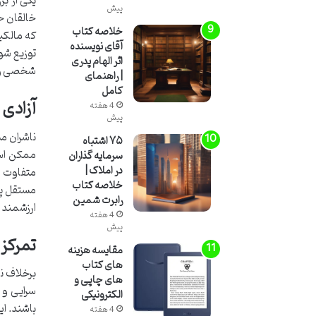
پیش
خالقان حق
خلاصه کتاب
که مالکی
آقای نویسنده
توزیع شود
اثر الهام پدری
شخصی و ط
| راهنمای
کامل
آزادی 
4 هفته
پیش
ناشران مس
۷۵ اشتباه
ممکن است
سرمایه گذاران
در املاک |
متفاوت و
خلاصه کتاب
مستقل پلت
رابرت شمین
ارزشمند 
4 هفته
پیش
تمرکز 
مقایسه هزینه
های کتاب
برخلاف نا
های چاپی و
سرایی و ن
الکترونیکی
باشند. ای
4 هفته