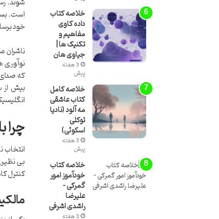
شوند. رسی
خلاصه کتاب
است. بسیا
داده کاوی
خود برسان
مفاهیم و
تکنیک ها |
ناشران مس
جیاوی هان
نوآوری ها
3 هفته
پیش
که صدای 
بیش از س
خلاصه کامل
انگلیسیکت
کتاب عاشقی
مه آلود (نادیا
توکلی
چرا ب
اسکوئی)
3 هفته
انتخاب ن
پیش
بی نظیری 
خلاصه کتاب
کنترل کام
خودآموز امور
گمرکی –
مالکیت کامل خالق (ip
علیرضا
راشدی اشرفی
3 هفته