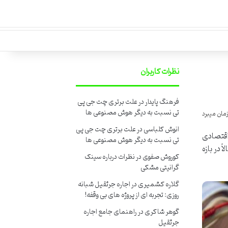
نظرات کاربران
فرهنگ پایدار
در
علت برتری چت جی پی
تی نسبت به دیگر هوش مصنوعی ها
انوش کلباسی
در
علت برتری چت جی پی
یاسی، اقتصادی
تی نسبت به دیگر هوش مصنوعی ها
 در بازه
کوروش صفوی
در
نظرات درباره سینک
گرانیتی مشکی
گلاره کشمیری
در
اجاره جرثقیل شبانه
روزی: تجربه ای از پروژه های بی وقفه!
گوهر شاکری
در
راهنمای جامع اجاره
جرثقیل