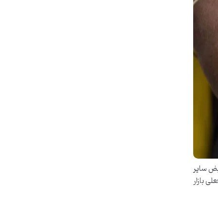
ً نبض سایر
لی بازار