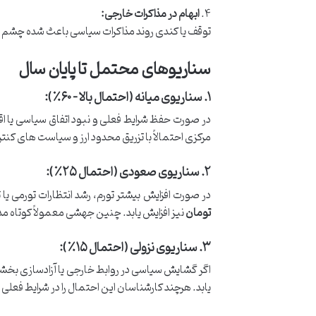
۴.
ابهام در مذاکرات خارجی:
توقف یا کندی روند مذاکرات سیاسی باعث شده چشم انداز و
سناریوهای محتمل تا پایان سال
۱. سناریوی میانه (احتمال بالا – ۶۰٪):
در صورت حفظ شرایط فعلی و نبود اتفاق سیاسی یا اقت
مرکزی احتمالاً با تزریق محدود ارز و سیاست های کن
۲. سناریوی صعودی (احتمال ۲۵٪):
در صورت افزایش بیشتر تورم، رشد انتظارات تورمی 
تومان
نیز افزایش یابد. چنین جهشی معمولاً کوتاه مدت
۳. سناریوی نزولی (احتمال ۱۵٪):
اگر گشایش سیاسی در روابط خارجی یا آزادسازی بخشی
یابد. هرچند کارشناسان این احتمال را در شرایط فعلی