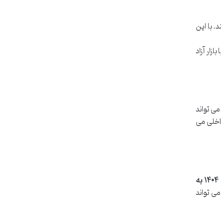
 با این
زار آزاد
 تنش های منطقه ای، می تواند
داخلی می
میانگین نرخ دلار در پایان سال ۱۴۰۴ به
ی تواند