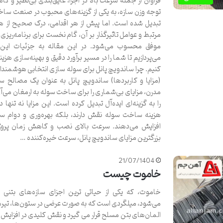
فراوان از جمله سرعت بالا در اجرا، عایق‌بندی بی‌نظیر و ک
توجه وزن سازه، به یکی از گزینه‌های محبوب در صنعت ساخ
تبدیل شده است. اما پیش از هر اقدامی، درک صحیح از هز
مرتبط و عوامل تاثیرگذار بر آن، گام نخست برای برنامه‌ریزی 
موفق محسوب می‌شود. در این مقاله به جزئیات این
می‌پردازیم تا شما را در مسیر برآورد دقیق و بهینه‌سازی هزین
کنیم. چرا ساندویچ پانل برای سوله سازی انتخابی هوشمند
(مزایا و کاربردها) ساندویچ پانل به عنوان یک مصالح س
مدرن، مزایای بی‌شماری را برای ساخت سوله به ارمغان می‌آو
را به گزینه‌ای ایده‌آل تبدیل کرده است. این مزایا نه تنها
هزینه ساخت سوله نقش دارند، بلکه بهره‌وری و دوام سازه
افزایش می‌دهند. سرعت بالای نصب و کاهش زمان پروژه
بزرگترین مزایای ساندویچ پانل، سرعت خیره‌کننده …
21/07/1404
خاموت چیست
خاموت، که یکی از حیاتی ‌ترین اجزای سازه‌های بتن
می‌شود، میلگردی است که به صورت عرضی در ستون‌ها، تیره
المان‌های بتن مسلح قرار می‌ گیرد و نقش کلیدی در افزای