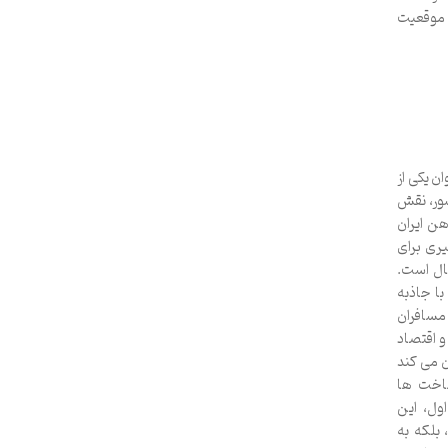
 موقعیت
ن یکی از
شور، نقش
ن ایران
یری برای
ال است.
با جاذبه
 مسافران
 اقتصاد
ن می کند
ساخت ها
ول، این
بلکه به