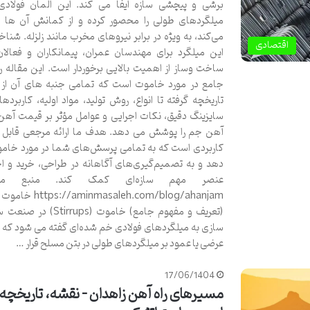
برشی و پیچشی سازه ایفا می‌ کند. این المان فولادی
میلگردهای طولی را محصور کرده و از کمانش آن‌ ها 
می‌کند، به ویژه در برابر نیروهای مخرب مانند زلزله. شن
اقتصادی
این میلگرد برای مهندسان عمران، پیمانکاران و فعال
ساخت ‌وساز از اهمیت بالایی برخوردار است. این مقاله ر
جامع در مورد خاموت است که تمامی جنبه ‌های آن از 
تاریخچه گرفته تا انواع، روش تولید، مواد اولیه، کاربردها،
سایزینگ دقیق، نکات اجرایی و عوامل مؤثر بر قیمت آهن 
آهن جم را پوشش می ‌دهد. هدف ما ارائه مرجعی قابل ا
کاربردی است که به تمامی پرسش‌های شما در مورد خام
دهد و به تصمیم‌گیری‌های آگاهانه در طراحی، خرید و اج
عنصر مهم سازه‌ای کمک کند. منبع مق
masaleh.com/blog/ahanjam
(تعریف و مفهوم جامع) خاموت (rrups
سازی به میلگردهای فولادی خم شده‌ای گفته می ‌شود که 
عرضی یا عمود بر میلگردهای طولی در بتن مسلح قرار …
17/06/1404
مسیرهای راه آهن زاهدان – نقشه، تاریخچه 