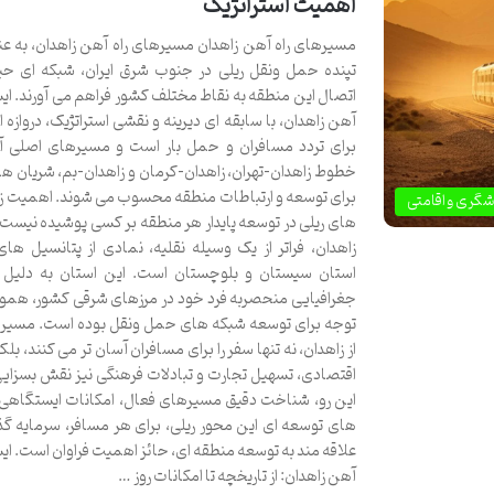
اهمیت استراتژیک
مسیرهای راه آهن زاهدان مسیرهای راه آهن زاهدان، به عن
تپنده حمل ونقل ریلی در جنوب شرق ایران، شبکه ای حیا
اتصال این منطقه به نقاط مختلف کشور فراهم می آورند. ایس
آهن زاهدان، با سابقه ای دیرینه و نقشی استراتژیک، دروازه 
برای تردد مسافران و حمل بار است و مسیرهای اصلی 
خطوط زاهدان-تهران، زاهدان-کرمان و زاهدان-بم، شریان ه
برای توسعه و ارتباطات منطقه محسوب می شوند. اهمیت 
شگری و اقامتی
های ریلی در توسعه پایدار هر منطقه بر کسی پوشیده نیست.
زاهدان، فراتر از یک وسیله نقلیه، نمادی از پتانسیل های
استان سیستان و بلوچستان است. این استان به دلیل
جغرافیایی منحصربه فرد خود در مرزهای شرقی کشور، هموار
توجه برای توسعه شبکه های حمل ونقل بوده است. مسیره
از زاهدان، نه تنها سفر را برای مسافران آسان تر می کنند، بلک
اقتصادی، تسهیل تجارت و تبادلات فرهنگی نیز نقش بسزایی د
این رو، شناخت دقیق مسیرهای فعال، امکانات ایستگاهی و
های توسعه ای این محور ریلی، برای هر مسافر، سرمایه گذ
علاقه مند به توسعه منطقه ای، حائز اهمیت فراوان است. ایس
آهن زاهدان: از تاریخچه تا امکانات روز …