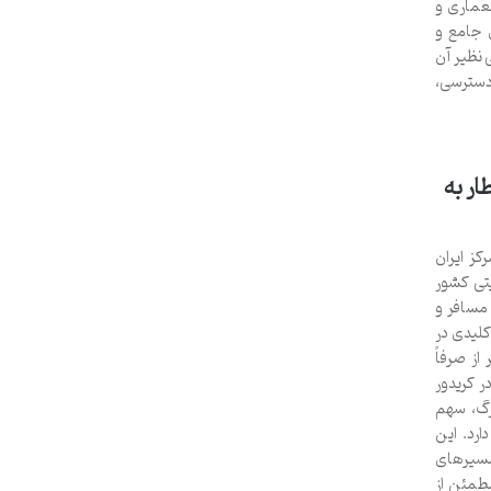
عماری و
 جامع و
 نظیر آن
دسترسی،
ار به
کز ایران
تی کشور
مسافر و
لیدی در
از صرفاً
ر کریدور
رگ، سهم
رد. این
مسیرهای
طمئن از