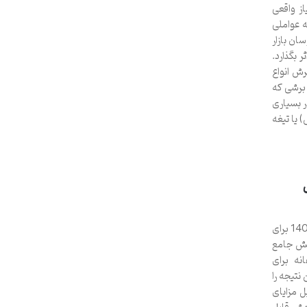
ز واقعی
ه عواملی
ان بازار
 بگذارد.
ش انواع
برشی که
ر بسیاری
یا تیغه
برآورد دقیق هزینه ساخت سوله با ساندویچ پانل در سال 1404 برای
وشش جامع
نه برای
نتیجه را
ل مزایای