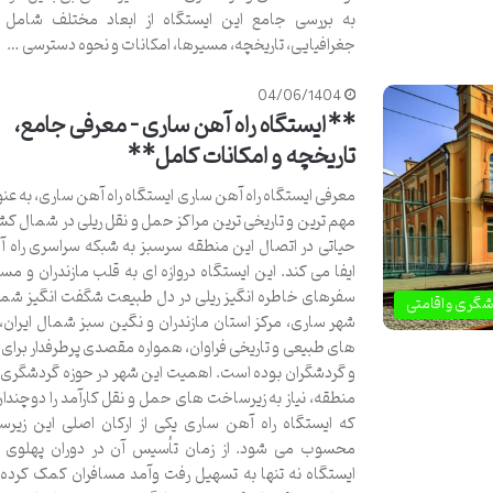
به بررسی جامع این ایستگاه از ابعاد مختلف شامل
جغرافیایی، تاریخچه، مسیرها، امکانات و نحوه دسترسی …
04/06/1404
**ایستگاه راه آهن ساری – معرفی جامع،
تاریخچه و امکانات کامل**
معرفی ایستگاه راه آهن ساری ایستگاه راه آهن ساری، به عنوا
مهم ترین و تاریخی ترین مراکز حمل و نقل ریلی در شمال ک
حیاتی در اتصال این منطقه سرسبز به شبکه سراسری راه آه
ایفا می کند. این ایستگاه دروازه ای به قلب مازندران و مس
سفرهای خاطره انگیز ریلی در دل طبیعت شگفت انگیز شم
شگری و اقامتی
شهر ساری، مرکز استان مازندران و نگین سبز شمال ایران، 
های طبیعی و تاریخی فراوان، همواره مقصدی پرطرفدار برای
و گردشگران بوده است. اهمیت این شهر در حوزه گردشگری و
منطقه، نیاز به زیرساخت های حمل و نقل کارآمد را دوچندا
که ایستگاه راه آهن ساری یکی از ارکان اصلی این زیر
محسوب می شود. از زمان تأسیس آن در دوران پهلوی ا
ایستگاه نه تنها به تسهیل رفت وآمد مسافران کمک کرده، 