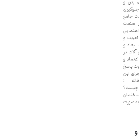
، بتن و
جلوگیری
اخت جامع
ان صنعت
اهنمایی
تعریف و
 ابعاد و
آلات در
عتماد و
وت پاسخ
رای این
اله :
https://amin خاموت چیست؟
Sti) در صنعت ساختمان‌
به صورت
و