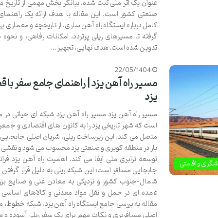
عنوان یک اثر ملی ثبت شده، بیانگر بخش مهمی از تاریخ م
صنعتی کشور است. این مقاله با هدف ارائه یک راهنمای
کامل درباره ایستگاه راه آهن ساری، از تاریخچه و معماری بی
گرفته تا مسیرهای ریلی پرتردد، امکانات رفاهی، و نحوه 
تدوین شده است. هدف نهایی، تجهیز …
22/05/1404
مسیر راه آهن یزد | راهنمای جامع سفر با قط
یزد
مسیر راه آهن یزد مسیر راه آهن یزد شبکه ای حیاتی در مر
است که شهر تاریخی یزد را به کانون های اقتصادی و جمعی
متصل می کند. این زیرساخت ریلی، شریان اصلی جابجایی 
بار در منطقه کویری و صنعتی یزد محسوب می شود و نقشی ک
توسعه ترابری ملی ایفا می کند. اهمیت راه آهن یزد فراتر 
شگری و اقامتی
جابجایی مسافر است؛ این شبکه ریلی به دلیل قرار گرفتن د
شمال-جنوب کشور و نزدیکی به معادن غنی و صنایع بز
عمده ای در حمل و نقل مواد معدنی و کالاهای اساسی دا
مقاله به بررسی جامع ایستگاه راه آهن یزد، شبکه خطوط، 
اصلی مسافربری و نکات مهم برای یک سفر ریلی آسوده و م