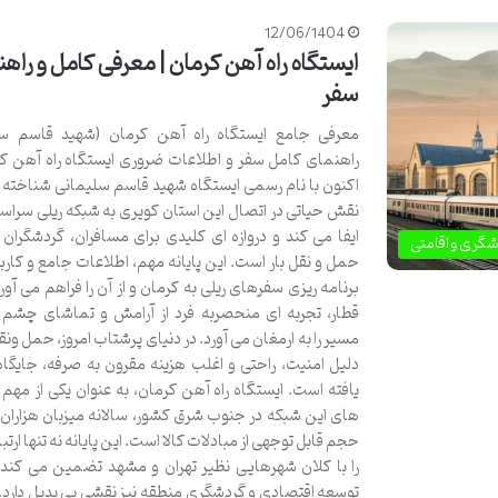
12/06/1404
ایستگاه راه آهن کرمان | معرفی کامل و راه
سفر
معرفی جامع ایستگاه راه آهن کرمان (شهید قاسم سل
راهنمای کامل سفر و اطلاعات ضروری ایستگاه راه آهن کر
اکنون با نام رسمی ایستگاه شهید قاسم سلیمانی شناخته 
نقش حیاتی در اتصال این استان کویری به شبکه ریلی سراس
ایفا می کند و دروازه ای کلیدی برای مسافران، گردشگران 
شگری و اقامتی
حمل و نقل بار است. این پایانه مهم، اطلاعات جامع و کارب
برنامه ریزی سفرهای ریلی به کرمان و از آن را فراهم می آورد
قطار، تجربه ای منحصربه فرد از آرامش و تماشای چشم ا
مسیر را به ارمغان می آورد. در دنیای پرشتاب امروز، حمل ونقل
دلیل امنیت، راحتی و اغلب هزینه مقرون به صرفه، جایگاه
یافته است. ایستگاه راه آهن کرمان، به عنوان یکی از مهم 
های این شبکه در جنوب شرق کشور، سالانه میزبان هزاران 
حجم قابل توجهی از مبادلات کالا است. این پایانه نه تنها ارت
را با کلان شهرهایی نظیر تهران و مشهد تضمین می کند، 
توسعه اقتصادی و گردشگری منطقه نیز نقشی بی بدیل دارد. د