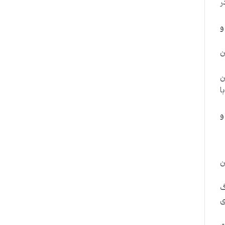
ر
و
ن
دگان
با
و
ن
گ
ی