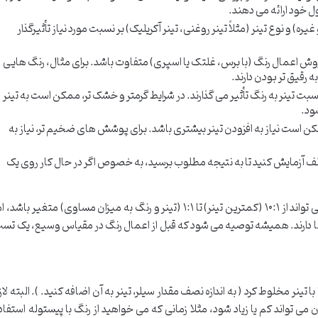
 خود ارائه می دهند.
ره) و نوع تینر (مثلاً تینر روغنی، تینر آکریلیک) بر نسبت مورد نیاز تأثیرگذار
ش اعمال رنگ (با برس، غلتک یا اسپری) متفاوت باشد. برای مثال، رنگ هایی
ه رقیق تر بودن دارند.
بت تینر به رنگ تأثیر می گذارند. در شرایط گرمتر و خشک تر، ممکن است به تینر
ود.
ن است نیاز به افزودن تینر بیشتری باشد. برای پوشش های ضخیم تر، نیاز به
ف آزمایش کنید تا به نتیجه مطلوب برسید، به خصوص اگر در حال کار روی یک
به طور کلی، نسبت های معمول تینر به رنگ می تواند از ۱۰:۱ (کمترین تینر) تا ۱:۱ (تینر و رنگ به میزان مساوی) متغیر باشد،
 دارند. همیشه توصیه می شود که قبل از اعمال رنگ در مقیاس وسیع، یک تس
جهت رقیق سازی سیلر، باید آن را با نسبت ۲ به ۱ با تینر مخلوط کرد ( به اندازه نصف مقدار سیلر، تینر به آن اضافه کنید. ). البته لا
می تواند کم یا زیاد شود، مثلا زمانی که می خواهید از رنگ با پیستوله استفاد