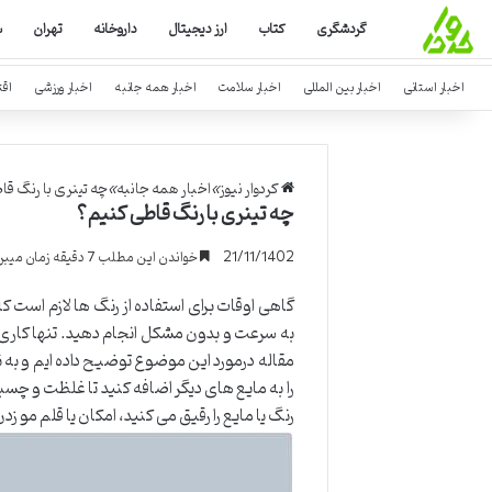
گردشگری
کتاب
ارز دیجیتال
داروخانه
تهران
س
اخبار استانی
اخبار بین المللی
اخبار سلامت
اخبار همه جانبه
اخبار ورزشی
اق
کردوار نیوز
»
اخبار همه جانبه
»
چه تینری با رنگ قا
چه تینری با رنگ قاطی کنیم؟
21/11/1402
خواندن این مطلب 7 دقیقه زمان میبرد
گاهی اوقات برای استفاده از رنگ ها لازم است که 
به سرعت و بدون مشکل انجام دهید. تنها کاری در
مقاله درمورد این موضوع توضیح داده ایم و به نک
را به مایع های دیگر اضافه کنید تا غلظت و چس
رنگ یا مایع را رقیق می کنید، امکان یا قلم مو زد