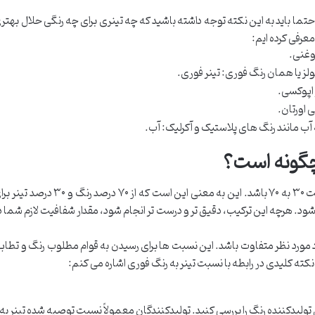
حتما باید به این نکته توجه داشته باشید که چه تینری برای چه رنگی حلال بهتر
معرفی کرده ایم:
وغنی.
لز یا همان رنگ فوری: تینر فوری.
 اپوکسی.
 اورتان.
 آب مانند رنگ های پلاستیک و آکرلیک: آب.
چگونه است؟
نسبت تینر به رنگ بر اساس اصول کار، باید نسبت ۳۰ به ۷۰ باشد. این به معنی این است که از ۷۰ درصد رنگ و ۳۰ د
ود. هرچه این ترکیب، دقیق تر و درست تر انجام شود، مقدار شفافیت لازم شما د
رد مورد نظر متفاوت باشد. این نسبت ها برای رسیدن به قوام مطلوب رنگ و تطاب
د نکته کلیدی در رابطه با نسبت تینر به رنگ فوری اشاره می کنم:
لیدکننده رنگ را بررسی کنید. تولیدکنندگان معمولاً نسبت توصیه شده تینر به