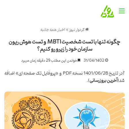
منو
کردوار نیوز
»
اخبار همه جانبه
چگونه تنها با تست شخصیت MBTI و تست هوش ریون
سازمان خود را زیرو رو کنیم؟
31/04/1402
خواندن این مطلب 29 دقیقه زمان میبرد
?در تاریخ 1401/06/28 نسخه PDF و «پروفایل تک صفحه ای» اضافه
شد(
آخرین بروزرسانی
).