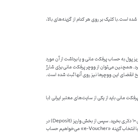
 است.با کلیک بر روی هر کدام از گزینه‌های بالا،
یز پول به حساب پرفکت مانی و یا برداشت از آن مورد
کرد. همچنین می‌توان از ووچر پرفکت مانی برای شارژ
ی منحصر به فرد دارد و یک کد فعالسازی ۱۶ رقمی. تاریخ ایجاد و تاریخ انقضای این ووچرها نیز روی آنها ثبت شده است.
فکت مانی باید از یکی از سایت‌های معتبر ایرانی (با
مثلا اگر می‌خواهید حساب خود را به میزان ۱۰ دلار شارژ کنید فقط کافیست به سایت‌های ایرانی مراجعه کنید و یک ووچر پرفکت مانی ۱۰ دلاری بخرید. سپس از بخش واریز (Deposit) در
حساب پرفکت مانیِ خود، گزینه شارژ با ووچر (e-Voucher) را انتخاب کنید و اطلاعات ووچر خود را وارد کنید تا حسابتان شارژ شود.با انتخاب گزینه «e-Voucher» می‌خواهیم حساب