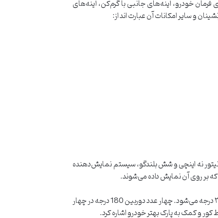
فرمان خودرو، آینه‌های جانبی با گرم‌کن، آینه‌های
نان و سایر امکانات آن عبارت اند از:
ز (Daylight)، سیستم صوتی و تصویری به همراه مانیتور نه اینچی و شش بلندگو، سیستم نمایش‌دهنده
ه بر روی آن نمایش داده می‌شوند.
امکانات آریزو ۶ توربو شامل کیسه هوای راننده، سرنشین، جانبی و پرده‌ای و سیستم هشداردهنده و ضد سرقت ایموبلایزر، دوربین ۳۶۰ درجه می‌شود. چهار عدد دوربین 180 درجه در چهار