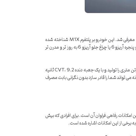
آریزو نام سدان های کمپانی چری می باشد که در چند سال اخیر با چند مدل متفاوت وارد بازار جهانی شده اند. آریزو 6 در سال 2018 معرفی شد. این خودرو بر پلتفرم M1X شناخته شده
است. سدان کامپکت لوکس که نسخه ی بروز شده و مدن تر از نسل قبلی خود یعنی چری آریزو 5 است. بدنه این خودرو از جمله جلو پنجره آریزو 6 یا چراغ جلو آریزو 6 به روز تر و مدرن تر
در این خودرو شاهد همان موتور 1.5 لیتری توربو شارژ هستیم که می تواند حداکثر قدرت 147 اسب بخار و حداکثر گشتاور 200 نیوتن متری را تولید و با یک جعبه دنده CVT، 9.2 ثانیه
ن حالت به سرعت 210 کیلومتر بر ساعت برسد. این پشیرانه می تواند شما را قادر سازد بدون نگرانی بابت مصرف
ین امکانات رفاهی فراوان آن است. برای افرادی که بیش