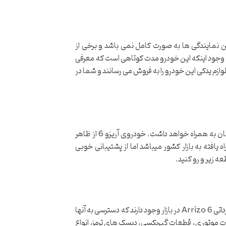
ع قطعات آریزو 6 را دارد. البته قطعات ارائه شده در این نمایندگی ها به صورت کامل نمی باشد و برخی از
کمبود قطعات باشید. با وجود اینکه این خودرو مدت کوتاهی است که معرفی
فروشگاه ها به صورت آنلاین لوازم یدکی این خودرو را به فروش می رسانند و شما در
آریزو 6 مدل ارتقا یافته آریزو ۵ میباشد که از امکانات بیشتری برخوردار است و همچنین سواری مطلوب تری را برای راننده و سرنشینان به همراه خواهد داشت. خودروی آریزو 6 از ظاهر
ایل محبوبیت آن به شمار میرود. آریزو 6 با اینکه از سدان های تازه راه یافته به بازار کشور میباشد اما از پشتیبانی خوبی
لوازم یدکی آریزو 6 در بسته بندی های اصلی چینی به فروش می رسند که در روی آن لیبل و هولوگرام موجود می باشد. البته قطعات وارداتی Arrizo 6 در بازار وجود دارند که دسترسی به آنها
ای این برند شامل لنت های ترمز، قطعات موتوری، قطعات گیربکسی، دیسک های ترمز، انواع