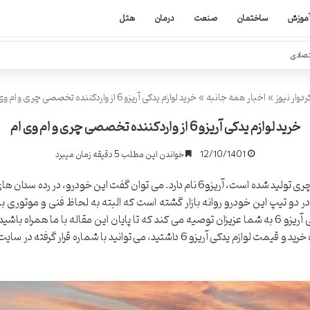
موزش
ساختمان
صنعت
درمان
هتل
تصادی
دوار نیوز
»
اخبار همه جانبه
»
خرید لوازم یدکی آریزو 6 از واردکننده تخصصی چری و ام وی ام
خرید لوازم یدکی آریزو 6 از واردکننده تخصصی چری و ام وی ام
12/10/1401
خواندن این مطلب 5 دقیقه زمان میبرد
از دیگر مدل های آریزو که توسط شرکت خودروسازی چری تولید شده است، آریزو6 نام دارد. م
های مدل قبلی یعنی آریزو 5 رفع شود. در دو تیپ این خودرو روانه بازار گشته است که البته به لحاظ فن
داشته باشید. اگر پس از پایان این مطلب سوالی درباره خرید و قیمت لوازم یدکی آریزو 6