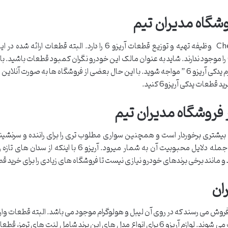
مدیران خودرو در ایران به عنوان نماینده رسمی Chery وظیفه تهیه و توزی
نمایندگی ها به خصوص در شهرستان ها لوازم آریزو6 را موجود ندارند. شاید به عنوان مالک این خودرو نگران 
و عرضه شده است طبیعی می باشد که با کمبود” لوازم یدکی آریزو 6 ” مواجه شوید. با این حال بعضی از 
طعات یدکی آریزو6 کنید.
بسیار زیبایی نیز برخوردار میباشد که این ظار زیبا از جمله دل
سخت می باشد و جزو لوازم یدکی های نایاب محسوب می شوند. لوازم آریزو 6 برای انواع مدل ه