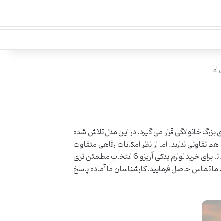
ی توان گفت این خودرو، در رده سدان های بزرگ خانوادگی قرار می گیرد. در این مدل تلاش شده
ی و موتوری با هم تفاوتی ندارند. اما از نظر امکانات رفاهی متفاوت
هستند. مدیران تیم به عنوان عرضه کننده لوازم یدکی آریزو 6 به شما عزیزان توصیه می کند که تا پایان این مقاله با ما همراه باشید تا برای خرید لوازم یدکی آریزو 6 انتخاب مطمئن تری
 داشتید، می توانید با شماره قرار گرفته در سایت ما تماس حاصل فرمایید. کارشناسان ما آماده پاسخ