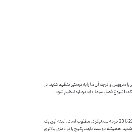
 را سرویس و درجه آن‌ها را به درستی تنظیم کنید. در
ه با شروع فصل سرما، باید دوباره تنظیم شود.
مناسب‌ترین دما در فصل زمستان برای عموم افراد، بین 18 تا 21 درجه سانتی‌گراد است. برای نوزادان و افراد سالمند هم دمایی بین 22 تا 23 درجه سانتیگراد، مطلوب است. البته این یک
دید، همیشه دوست دارند، پکیج را در دمای بالاتری