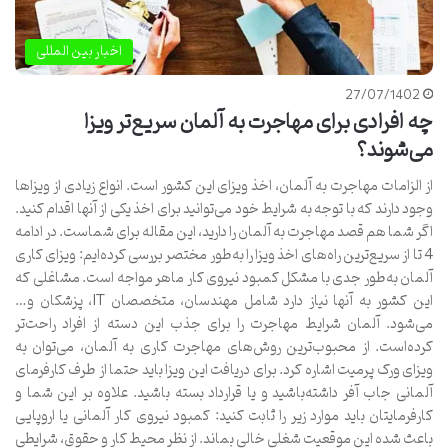
اخبار بین المللی
27/07/1402
چه افرادی برای مهاجرت به آلمان سریع‌تر ویزا
می‌شوند؟
از الزامات مهاجرت به آلمان، اخذ ویزای این کشور است. انواع زیادی از ویزاها
وجود دارند که با توجه به شرایط خود می‌توانید برای اخذ یکی از آنها اقدام کنید.
اگر شما هم قصد مهاجرت به آلمان را دارید، این مقاله برای شماست. در ادامه
4 تا از سریع‌ترین راه‌های اخذ ویزا را به‌طور مختصر بررسی کرده‌ایم: ویزای کاری
آلمان به‌طور جدی با مشکل کمبود نیروی کار ماهر مواجه است. مشاغلی که
این کشور به آنها نیاز دارد شامل مهندسان، متخصصان IT، پزشکان و…
می‌شود. آلمان شرایط مهاجرت را برای جذب این دسته از افراد راحت‌تر
کرده‌است. از محبوب‌ترین روش‌های مهاجرت کاری به آلمان، می‌توان به
ویزای ورک پرمیت اشاره کرد. برای دریافت این ویزا باید حتما از طرف کارفرمای
آلمانی جاب آفر داشته‌باشید و یا قرارداد بسته باشید. علاوه بر این شما و
کارفرمایتان باید موارد زیر را ثابت کنید: کمبود نیروی کار آلمانی یا اروپایی
باعث شده این موقعیت شغلی خالی بماند. از نظر محیط کار و حقوق، شرایطی