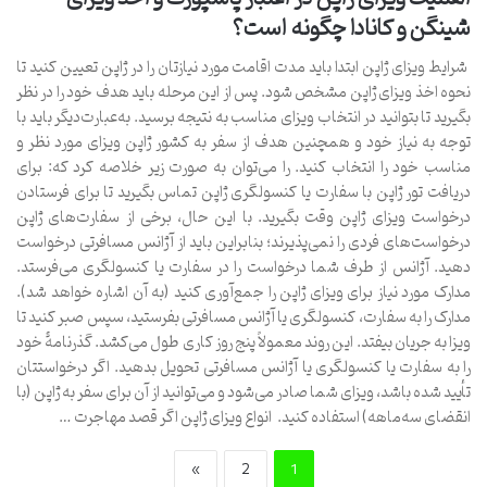
شینگن و کانادا چگونه است؟
شرایط ویزای ژاپن ابتدا باید مدت اقامت مورد نیازتان را در ژاپن تعیین کنید تا
نحوه اخذ ویزای ژاپن مشخص شود. پس از این مرحله باید هدف خود را در نظر
بگیرید تا بتوانید در انتخاب ویزای مناسب به نتیجه برسید. به‌عبارت‌دیگر باید با
توجه به نیاز خود و همچنین هدف از سفر به کشور ژاپن ویزای مورد نظر و
مناسب خود را انتخاب کنید. را می‌توان به صورت زیر خلاصه کرد که: برای
دریافت تور ژاپن با سفارت یا کنسولگری ژاپن تماس بگیرید تا برای فرستادن
درخواست ویزای ژاپن وقت بگیرید. با این حال، برخی از سفارت‌های ژاپن
درخواست‌های فردی را نمی‌پذیرند؛ بنابراین باید از آژانس مسافرتی درخواست
دهید. آژانس از طرف شما درخواست را در سفارت یا کنسولگری می‌فرستد.
مدارک مورد نیاز برای ویزای ژاپن را جمع‌آوری کنید (به آن اشاره خواهد شد).
مدارک را به سفارت، کنسولگری یا آژانس مسافرتی بفرستید، سپس صبر کنید تا
ویزا به جریان بیفتد. این روند معمولاً پنج روز کاری طول می‌کشد. گذرنامۀ خود
را به سفارت یا کنسولگری یا آژانس مسافرتی تحویل بدهید. اگر درخواستتان
تأیید شده باشد، ویزای شما صادر می‌شود و می‌توانید از آن برای سفر به ژاپن (با
انقضای سه‌ماهه) استفاده کنید. انواع ویزای ژاپن اگر قصد مهاجرت …
»
2
1