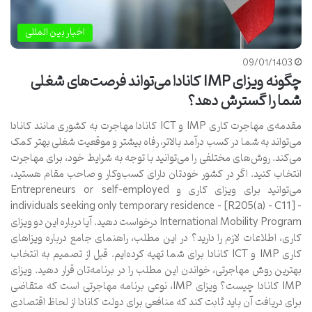
اخبار بین المللی
09/01/1403
چگونه ویزای IMP کانادا می‌تواند فرصت‌های شغلی
شما را گسترش دهد؟
مقدمه‌ی مهاجرت کاری IMP و ICT کانادا مهاجرت به کشوری مانند کانادا
می‌تواند به شما در کسب درآمد بالاتر، رفاه بیشتر و موقعیت شغلی بهتر کمک
می‌کند. روش‌های مختلفی را می‌توانید با توجه به شرایط خود، برای مهاجرت
انتخاب کنید. اگر در کشور خودتان دارای کسب‌وکار و صاحب مقام هستید،
می‌توانید برای ویزای کاری و Entrepreneurs or self-employed
individuals seeking only temporary residence – [R205(a) – C11] –
International Mobility Program درخواست دهید. آیا درباره این دو ویزای
کاری، اطلاعات لازم را دارید؟ در این مطلب، راهنمای جامع درباره ویزا‌های
کاری IMP و ICT کانادا برای شما تهیه کرده‌ایم. قبل از تصمیم به انتخاب
بهترین روش مهاجرتی، خواندن این مطلب را در برنامه‌تان قرار دهید. ویزای
IMP کانادا چیست؟ ویزای IMP، نوعی برنامه مهاجرتی است که متقاضی
برای دریافت آن باید ثابت کند که منافعی برای دولت کانادا از لحاظ اقتصادی