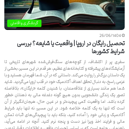
گردشگری و اقامتی
26/06/1404
تحصیل رایگان در اروپا | واقعیت یا شایعه؟ بررسی
شرایط کشورها
سفری پر از اکتشاف، از کوچه‌های سنگ‌فرش‌شده شهرهای تاریخی تا
آزمایشگاه‌های پیشرفته و کتابخانه‌های عظیم، هر قدم در این مسیر، بخشی از
یک داستان بزرگ‌تر را روایت می‌کند. داستانی که در آن، شما قهرمان هستید و با
عزمی راسخ، به دنبال تحقق اهداف آکادمیک خود در قلب اروپا می‌گردید. شاید
شما هم مانند بسیاری از علاقه‌مندان، با شنیدن کلمه «رایگان»، بلافاصله
تصور یک زندگی دانشجویی بدون هیچ گونه دغدغه مالی به ذهنتان خطور
کرده باشد. اما واقعیت کمی پیچیده‌تر و در عین حال، هیجان‌انگیزتر از آن
است که تنها به یک کلمه خلاصه شود. در این مسیر، نه تنها باید شرایط
آکادمیک و زبانی خود را آماده کنید، بلکه باید با پیچیدگی‌های اثبات تمکن
مالی و فرایند اخذ ویزا نیز دست و پنجه نرم کنید. آنچه در ادامه می‌آید،
راهنمایی جامع است که بر اساس تجربیات واقعی و اطلاعات دقیق تدوین