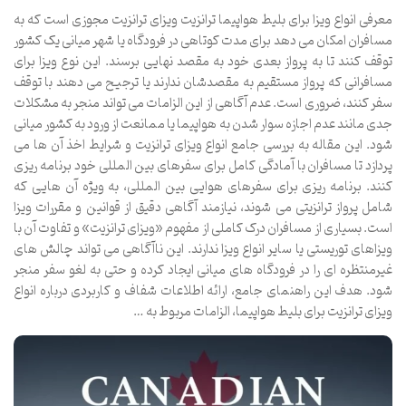
معرفی انواع ویزا برای بلیط هواپیما ترانزیت ویزای ترانزیت مجوزی است که به
مسافران امکان می دهد برای مدت کوتاهی در فرودگاه یا شهر میانی یک کشور
توقف کنند تا به پرواز بعدی خود به مقصد نهایی برسند. این نوع ویزا برای
مسافرانی که پرواز مستقیم به مقصدشان ندارند یا ترجیح می دهند با توقف
سفر کنند، ضروری است. عدم آگاهی از این الزامات می تواند منجر به مشکلات
جدی مانند عدم اجازه سوار شدن به هواپیما یا ممانعت از ورود به کشور میانی
شود. این مقاله به بررسی جامع انواع ویزای ترانزیت و شرایط اخذ آن ها می
پردازد تا مسافران با آمادگی کامل برای سفرهای بین المللی خود برنامه ریزی
کنند. برنامه ریزی برای سفرهای هوایی بین المللی، به ویژه آن هایی که
شامل پرواز ترانزیتی می شوند، نیازمند آگاهی دقیق از قوانین و مقررات ویزا
است. بسیاری از مسافران درک کاملی از مفهوم «ویزای ترانزیت» و تفاوت آن با
ویزاهای توریستی یا سایر انواع ویزا ندارند. این ناآگاهی می تواند چالش های
غیرمنتظره ای را در فرودگاه های میانی ایجاد کرده و حتی به لغو سفر منجر
شود. هدف این راهنمای جامع، ارائه اطلاعات شفاف و کاربردی درباره انواع
ویزای ترانزیت برای بلیط هواپیما، الزامات مربوط به …