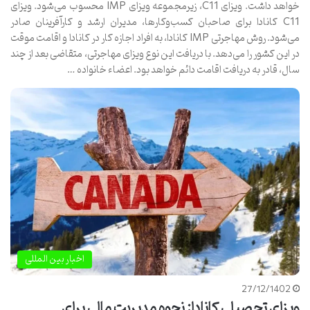
خواهد داشت. ویزای C11، زیرمجموعه ویزای IMP محسوب می‌شود. ویزای
C11 کانادا برای صاحبان کسب‌وکار‌ها، مدیران ارشد و کارآفرینان صادر
می‌شود. روش مهاجرتی IMP کانادا، به افراد اجازه کار در کانادا و اقامت موقت
در این کشور را می‌دهد. با دریافت این نوع ویزای مهاجرتی، متقاضی بعد از چند
سال، قادر به دریافت اقامت دائم خواهد بود. اعضاء خانواده …
اخبار بین المللی
27/12/1402
ویزای تحصیلی کانادا: نحوه مدیریت مالی برای