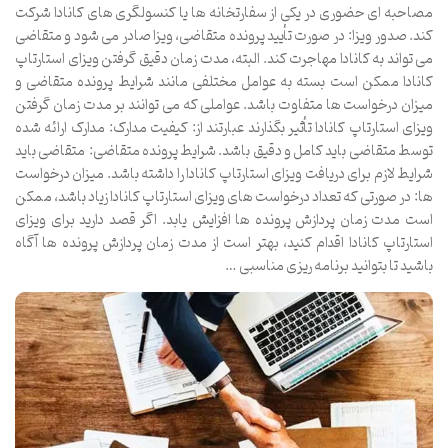
مصاحبه ای حضوری در یکی از سفارتخانه ها یا کنسولگری های کانادا شرکت
کند. صدور ویزا: در صورت تأیید پرونده متقاضی، ویزا صادر می شود و متقاضی
می تواند به کانادا مهاجرت کند. البته، مدت زمان دقیق گرفتن ویزای استارتاپ
کانادا ممکن است بسته به عوامل مختلفی مانند شرایط پرونده متقاضی و
میزان درخواست ها متفاوت باشد. عواملی که می توانند بر مدت زمان گرفتن
ویزای استارتاپ کانادا تأثیر بگذارند عبارتند از: کیفیت مدارک: مدارک ارائه شده
توسط متقاضی باید کامل و دقیق باشد. شرایط پرونده متقاضی: متقاضی باید
شرایط لازم برای دریافت ویزای استارتاپ کانادا را داشته باشد. میزان درخواست
ها: در صورتی که تعداد درخواست های ویزای استارتاپ کانادا زیاد باشد، ممکن
است مدت زمان پردازش پرونده ها افزایش یابد. اگر قصد دارید برای ویزای
استارتاپ کانادا اقدام کنید، بهتر است از مدت زمان پردازش پرونده ها آگاه
باشید تا بتوانید برنامه ریزی مناسبی …