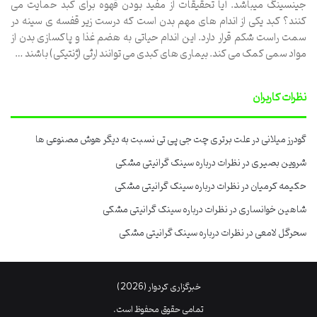
جینسینگ میباشد. آیا تحقیقات از مفید بودن قهوه برای کبد حمایت می
کنند؟ کبد یکی از اندام های مهم بدن است که درست زیر قفسه ی سینه در
سمت راست شکم قرار دارد. این اندام حیاتی به هضم غذا و پاکسازی بدن از
مواد سمی کمک می کند. بیماری های کبدی می توانند ارثی (ژنتیکی) باشند …
نظرات کاربران
گودرز میلانی
در
علت برتری چت جی پی تی نسبت به دیگر هوش مصنوعی ها
شروین بصیری
در
نظرات درباره سینک گرانیتی مشکی
حکیمه کرمیان
در
نظرات درباره سینک گرانیتی مشکی
شاهین خوانساری
در
نظرات درباره سینک گرانیتی مشکی
سحرگل لامعی
در
نظرات درباره سینک گرانیتی مشکی
خبرگزاری کردوار (2026)
تمامی حقوق محفوظ است.