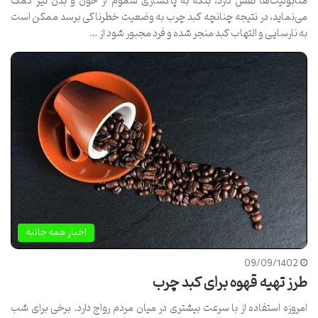
متابولیت‌ها نقش دارد، بلکه به پاکسازی سموم از خون و بدن نیز کمک
می‌نماید، در نتیجه چنانچه کبد چرب به وضعیت خطرناکی برسد ممکن است
به نارسایی و التهاب کبد منجر شده و فرد مجبور شود از …
اخبار همه جانبه
09/09/1402
طرز تهیه قهوه برای کبد چرب
امروزه استفاده از با سرعت بیشتری در میان مردم رواج دارد. برخی برای شب