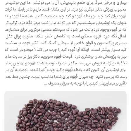
بیداری و برخی صرفا برای طعم دلپذیرش، آن را می نوشند. اما این نوشیدنی
محبوب ویژگی های دیگری نیز دارد. در این مقاله قصد داریم تا در رابطه با اثرات
قهوه برای کبد چرب و رابطه قهوه و کبد چرب صحبت کنیم. همه ما قهوه را به
عنوان یک نوشیدنی میشناسیم که می تواند ما را شب بیدار نگه دارد. ترکیباتی
که در قهوه وجود دارد باعث می شود که سیستم عصبی مرکزی را برای هشدارها
فعال نگه دارد. قهوه ممکن است به کاهش خطر سکته مغزی، زوال عقل،
بیماری پارکینسون و انواع خاصی از سرطان کمک کند، تاثیر قهوه بر سلامت
کبد بسیار بیشتر است. اینکه آیا قهوه کبد را چرب می کند؟ موضوعی است که
نیاز به پژوهش های بیشتری دارد. قیمت قهوه سوپریم دکتر بیز در سایت ما با
تخفیف ویژه به فروش می رسد. مقدار مصرف توصیه شده قهوه و بهترین زمان
برای نوشیدن آن اکنون که با رابطه قهوه و کبد چرب آشنا شدید، نوبت به آن می
رسد که بررسی کنیم، چه میزان قهوه برای شما مناسب است. چندین مطالعه،
تاثیر بر بیماریهای کبدی را با توجه به میزان مصرف …