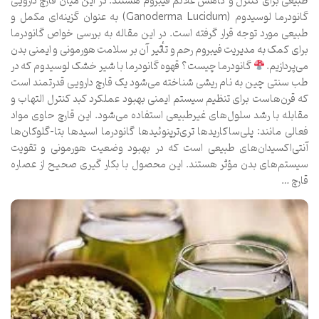
طبیعی برای کنترل و کاهش علائم فیبروم هستند. در این میان قارچ دارویی
گانودرما لوسیدوم (Ganoderma Lucidum) به عنوان گزینه‌ای مکمل و
طبیعی مورد توجه قرار گرفته است. در این مقاله به بررسی خواص گانودرما
برای کمک به مدیریت فیبروم رحم و تأثیر آن بر سلامت هورمونی و ایمنی بدن
می‌پردازیم.
گانودرما چیست؟ قهوه گانودرما با شیر خشک لوسیدوم که در
طب سنتی چین به نام ریشی شناخته می‌شود یک قارچ دارویی قدرتمند است
که قرن‌هاست برای تنظیم سیستم ایمنی بهبود عملکرد کبد کنترل التهاب و
مقابله با رشد سلول‌های غیرطبیعی استفاده می‌شود. این قارچ حاوی مواد
فعالی مانند: پلی‌ساکاریدها تری‌ترپنوئیدها گانودرما اسیدها بتا-گلوکان‌ها
آنتی‌اکسیدان‌های طبیعی است که در بهبود وضعیت هورمونی و تقویت
سیستم‌های بدن مؤثر هستند. این محصول با بکار گیری صحیح از عصاره
قارچ …