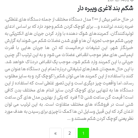
28/12/1402
شکم بند لاغری ویبره دار
در حال حاضر بیش از ۲۰۰ مدل دستگاه مختلف از جمله دستگاه های غلطکی،
ضربه زننده، لرزاننده و… برای کوچک کردن شکم وجود دارد که بر اساس ادعای
تولیدکنندگان، کمربندهای شوک دهنده با وارد کردن جریان های الکتریکی به
چربی شکم موجب تجزیه آن ها و قوی شدن عضلات شکم می شوند!به گزارش
خبرنگار شهر، این تبلیغات درحالیست که تن ها جریان هایی با قدرت
ایمپالس های مغز موجب انقباض عضلات می شود و به این ترتیب اگر چنین
جریانی با این کمربند وارد شکم شود، موجب یک انقباض دردناک خواهد شد.
با این حال همچنان شعارهای تبلیغاتی درباره تمام این دستگاه ها عنوان می
کنند با استفاده از این کمربند ها می توان شکم را کوچک کرد و به سایز مطلوب
رساند، اما واقعیت چیز دیگری است و این تصور غلطی است که استفاده از این
دستگاه ها به تنهایی برای کوچک کردن سایز اندام های مختلف بدن کافی
است! قیمت گن ساعت شنی ۲۵ فنره که یکی از بهترین مدل های گن ساعت
شنی است در فروشگاه های مختلف متفاوت است. به این ترتیب می توان
اذعان کرد که این قبیل وسایل تن ها کمک ناچیزی برای رسیدن به هدف مورد
نظر یعنی کوچک کردن شکم هستند و …
»
2
1