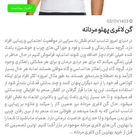
اخبار سلامت
03/01/1403
گن لاغری پهلو مردانه
در دنیای امروز تناسب اندام نقش به سزایی در موقعیت اجتمایی و زیبایی افراد
دارد. گرچه سبک زندگی و فست و فود و خوراکی های چرب و خوشمزززه باعث
شده خیلی افراد دچار اضافه وزن شوند اما نباید فراموش کنیم در حال حاظر در
قرنی زندگی میکنم که برای هر دردی درمان و برای هر مشکلی راهکاری وجود
دارد. گرچه گاه این راهکار ها اساسی و گاه موقتی هستند اما به هر حال بسیار
کارآمد و به اصطلاح بدردبخور هستند. به طور مثال امروزه اکثر افراد برای اینکه
کوتاهی قد خود را از دید دیگران پنهان کنند و چند سانتی قدشان بلندتر شود از
استفاده میکنند. این پد ها با قرار گرفتن در کفش منجر به افزایش چندسانتی
قد میشوند و تا حد بسیار زیادی باعث زیبایی و بالابردن اعتماد به نفش افراد
میشود. حال گن لاغری مردانه نیز همین کار را میکند و علاوه بر زیبایی و
تناسب اندامی که به شما میدهد در طولانی مدت منجر به از بین رفتن چربی
های بدن میشود و تا حد زیادی خاصیت درمانی دارد. همراه ما باشید تا شما را
با بهترین گن های لاغری مردانه موجود در بازار آشنا کنیم. اولین تصمیمی که
قبل از خرید بهترین گن لاغری مردانه …