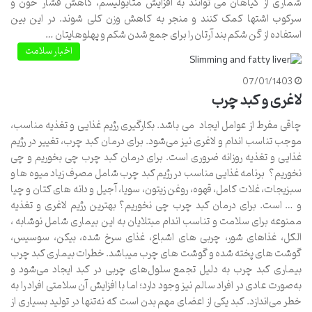
شماری از گیاهان می توانند به افزایش متابولیسم، کاهش فشار خون و
سرکوب اشتها کمک کنند و منجر به کاهش وزن کلی شوند. در این بین
استفاده از گن شکم بند آرتان را برای جمع شدن شکم و پهلوهایتان …
اخبار سلامت
07/01/1403
لاغری و کبد چرب
چاقی مفرط از عوامل ایجاد می باشد. بکارگیری رژیم غذایی و تغذیه مناسب،
موجب تناسب اندام و لاغری نیز می‌شود. برای درمان کبد چرب، تغییر در رژیم
غذایی و تغذیه روزانه ضروری است. برای درمان کبد چرب چی بخوریم و چی
نخوریم؟ برنامه غذایی مناسب در رژیم کبد چرب شامل مصرف زیاد میوه ها و
سبزیجات، غلات کامل، قهوه، روغن زیتون، سویا، آجیل و دانه های کتان و چیا
و … است. برای درمان کبد چرب چی نخوریم؟ بهترین رژیم لاغری و تغذیه
ممنوعه برای سلامت و تناسب اندام مبتلایان به این بیماری شامل نوشابه ،
الکل، غذاهای شور، چربی های اشباع، غذای سرخ شده، بیکن، سوسیس،
گوشت های پخته شده و گوشت های چرب میباشد. خطرات بیماری کبد چرب
بیماری کبد چرب به دلیل تجمع سلول‌های چربی در کبد ایجاد می‌شود و
به‌صورت عادی در افراد سالم نیز وجود دارد؛ اما با افزایش آن سلامتی افراد را به
خطر می‌اندازد. کبد یکی از اعضای مهم بدن است که نه‌تنها در تولید بسیاری از