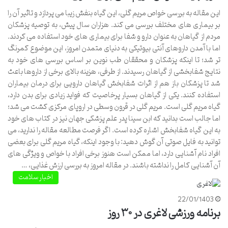
این مقاله به بررسی خواص مریم گلی، این گیاه بنفش زیبا می پردازد و تاثیر آن را
بر بیماری های مختلف بررسی می کند. هزاران سال پیش، به توصیه پزشکان
مردم از گیاهان به عنوان دارو و شفا برای بیماری های خود استفاده می کردند.
اما با آمدن داروهای آنتی بیوتیکی به دنیای متمدن امروز، این موضوع کمرنگ
تر شد؛ تا اینکه پزشکان و محققان طب نوین بر اساس بررسی های خود به
نتایج شفابخشی از گیاهان رسیدند. از طرفی، هزینه بالای برخی از داروها باعث
شد تا پزشکان باز هم از اثرات شفابخش گیاهان دارویی برای درمان بیماران
استفاده کنند. یکی از گیاهان بسیار پرخاصیت که فواید زیادی برای بدن دارد،
گیاه مریم گلی است. مریم گلی در قرون وسطی در اروپای مرکزی کشت می شد؛
اما جالب است بدانید که ابن سینا پدر علم پزشکی جهان نیز در کتاب های خود
به این گیاه شفابخش اشاره کرده است. اگر فرصت مطالعه مقاله را ندارید، می
توانید به فایل صوتی آن گوش دهید: با وجود اینکه، گیاه مریم گلی برای بعضی
افراد نام آشنایی دارد، اما ممکن است هنوز برخی افراد با خواص و ویژگی های
آن آشنایی کامل را نداشته باشند. در مقاله امروز به بررسی ارزش غذایی، …
اخبار سلامت
22/01/1403
برنامه ورزشی لاغری در ۳۰ روز