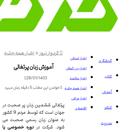
کردوار نیوز
»
اخبار همه جانبه
اخبار استانی
دشگری
آموزش زبان پرتغالی
اخبار بین المللی
اب
28/01/1403
اخبار سلامت
خواندن این مطلب 5 دقیقه زمان میبرد
اخبار همه جانبه
وزش
اخبار ورزشی
پرتغالی ششمین زبان پر صحبت در
ور
اقتصادی
جهان است که توسط مردم 9 کشور
به عنوان زبان رسمی صحبت می
یریت
شود. شرکت در
دوره خصوصی یا