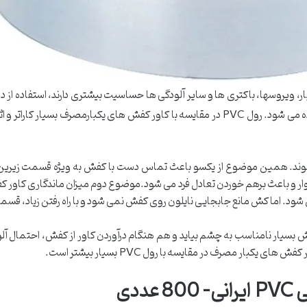
ر، ویروسها، باکتری ها و سایر آلودگی ها حساسیت بیشتری دارند، استفاده از
PVC استفاده می شود. رول PVC در مقایسه با کاور کفش های یکبارمصرف ب
ند. همین موضوع از یکسو باعث تماس دست با کفش به ویژه قسمت زیرین آن 
ر و باعث برهم خوردن تعادل فرد می شود.موضوع دوم میزان ماندگاری کاور 
شود. اما کش مانع جابجایی نایلون روی کفش نمی شود و با راه رفتن زیاد، قسمت 
سیار نامناسب به چشم بیاید و هم هنگام درآوردن کاور از کفش، احتمال آل
کبار مصرف در مقایسه با رول PVC بسیار بیشتر است.
ددی