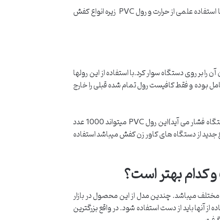
♦ دستگاه کاور کفش Quen مدل 46C یکی از مدرنترین دستگاه های موجود در این صنعت می باشد که با تکنولوژی منحصر به فرد با استفاده علمی از حرارت و رول PVC زیره انواع کفش
جفت کفش را کاور نماید و به راحتی میتوان آن را بر روی دستگاه سوار کرد.با استفاده از این رولها
مل بوده و فقط کافیست رول تمام شده قبلی را خارج
(مهم : طریقه قرار دادن رول درون دستگاه کاور کفش حرارتی بر روی بدنه دستگاه وجود دارد . در صورت اشتباه قرار دادن به موتور دستگاه فشار می آید)این رول PVC میتواند 1000 عدد
کاور کفش حرارتی که نوع جدید از دستگاه های کاور زن کفش میباشد استفاده
ی مختلف میباشد. چندین مدل از این محصول در بازار
 ای به فروش میرسد و برای استفاده از آنها باید از دست استفاده شود. در واقع بزرگترین