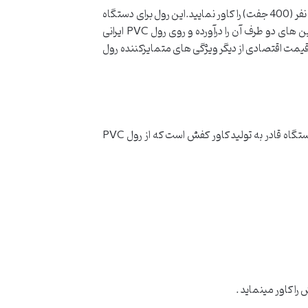
رول کاور کفش یکبار مصرف PVC ایرانی قابلیت تولید 800 عدد نایلون کاور کفش را دارد؛ به عبارت دیگر با این رول می تواند پای 400 نفر (400 جفت) را کاور نمایید.این رول برای دستگاه
کاور کفش حرارتی QUEN (GREEN) مناسب می باشد. برای استفاده از آن، کافی است پس از تمام شدن رول اصلی دستگاه، بوبین های دو طرف آن را درآورده و روی رول PVC ایرانی
مت اقتصادی از دیگر ویژگی های متمایزکننده رول
کاور کفش حرارتی با قابلیت تولید کاور کفش، کاملا ایمن، کیفیت ساخت بالا، طراحی ظاهری زیبا، قابل استفاده در هر مکانی، این دستگاه قادر به تولید کاور کفش است که از رول PVC
را کاور مینماید .