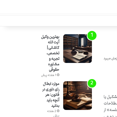
بهترین وکیل
آیت الله
کاشانی |
تخصص،
تجربه و
مشاوره
حقوقی
1 هفته پیش
موارد ابطال
رای داوری در
قانون: هر
شکیل یا
آنچه باید
صطلاحات
بدانید
لسه» از
2 هفته
ن دو می
پیش