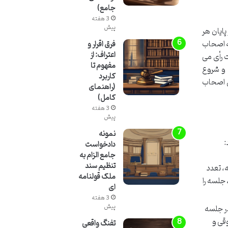
جامع)
3 هفته
پیش
پایان هر
ه اصحاب
فرق اقرار و
اعتراف: از
 رأی می
مفهوم تا
 و شروع
کاربرد
وق اصحاب
(راهنمای
کامل)
3 هفته
پیش
نمونه
:
دادخواست
جامع الزام به
تنظیم سند
، تعدد
ملک قولنامه
جلسه را
ای
3 هفته
پیش
در جلسه
وقی و
تفنگ واقعی