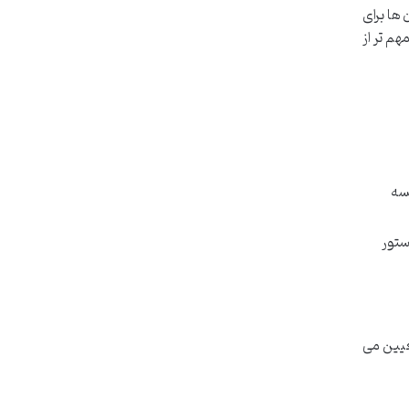
 ها برای
م تر از
سه
ستور
عیین می