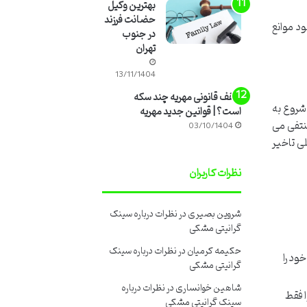
بهترین وکیل
حضانت فرزند
د موانع
در جنوب
تهران
13/11/1404
سقف قانونی مهریه چند سکه
 شروع به
است؟ | قوانین جدید مهریه
نتفی می
03/10/1404
ی تاخیر
نظرات کاربران
شروین بصیری
در
نظرات درباره سینک
گرانیتی مشکی
حکیمه کرمیان
در
نظرات درباره سینک
ود را
گرانیتی مشکی
شاهین خوانساری
در
نظرات درباره
ا فقط
سینک گرانیتی مشکی