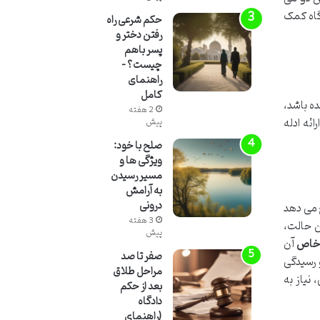
گاه کمک
حکم شرعی راه
رفتن دختر و
پسر باهم
چیست؟ –
راهنمای
کامل
ه باشد،
2 هفته
ائه ادله
پیش
صلح با خود:
ویژگی ها و
مسیر رسیدن
به آرامش
درونی
 می دهد
3 هفته
ن حالت،
پیش
خاص
آن
صفر تا صد
 رسیدگی
مراحل طلاق
 نیاز به
بعد از حکم
دادگاه
(راهنمای