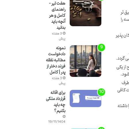
هفت تیر –
راهنمای
ق تر
کامل و هر
ه را
آنچه باید
بدانید
3 هفته
ان پذیر
پیش
نمونه
دادخواست
ی گردد.
مطالبه نفقه
فرزند دختر از
 از یکی
پدر | کامل
شود.
3 هفته
 طرف
پیش
ت کافی
برای اقاله
قرارداد ملکی
چه باید
 داشته
بکنیم؟
19/11/1404