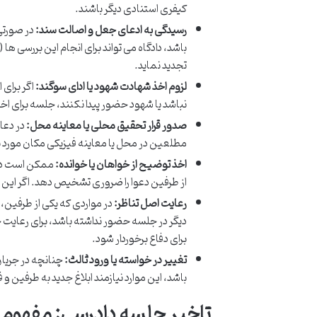
کیفری استنادی دیگر باشند.
رسیدگی به ادعای جعل و اصالت سند:
در صورتی 
باشد، دادگاه می تواند برای انجام این بررسی ه
تجدید نماید.
لزوم اخذ شهادت شهود یا ادای سوگند:
اگر برای 
نباشد یا شهود حضور پیدا نکنند، جلسه برای ا
صدور قرار تحقیق محلی یا معاینه محل:
در دعا
مطلعین در محل یا معاینه فیزیکی مکان مورد نزا
اخذ توضیح از خواهان یا خوانده:
ممکن است دادگ
از طرفین دعوا را ضروری تشخیص دهد. اگر این
رعایت اصل تناظر:
در مواردی که یکی از طرفین، 
دیگر در جلسه حضور نداشته باشد، برای رعایت ح
برای دفاع برخوردار شود.
تغییر در خواسته یا ورود ثالث:
چنانچه در جریان 
باشد، این موارد نیازمند ابلاغ جدید به طرفین
تاخیر جلسه دادرسی: مفهوم، 