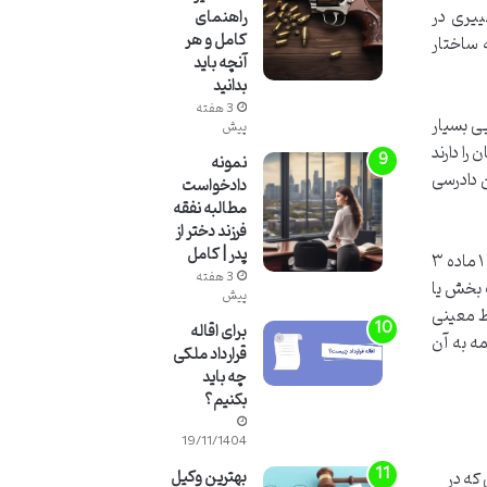
ییری در
راهنمای
کامل و هر
 ساختار
آنچه باید
بدانید
3 هفته
ی بسیار
پیش
را دارند
نمونه
به روشنی نشان می دهند که تعریف ماده ۱۱ قانون آیین دادرسی
دادخواست
مطالبه نفقه
فرزند دختر از
پدر | کامل
با توجه به این نقد، می توان تعریف جامع تری از حوزه قضایی ارائه داد که بر پایه قوانین دیگر و رویه قضایی کشور استوار است. تبصره ۱ ماده ۳
3 هفته
رو یک بخش یا
پیش
ط معینی
برای اقاله
ه به آن
قرارداد ملکی
چه باید
بکنیم؟
19/11/1404
بهترین وکیل
که در