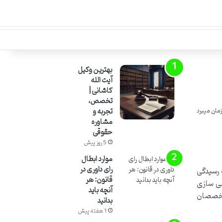
بهترین وکیل
آیت الله
کاشانی |
تخصص،
تجربه و
مشاوره
حقوقی
5 روز پیش
موارد ابطال
رای داوری در
 رسیدگی
قانون: هر
صی سازی
آنچه باید
متخصصان
بدانید
1 هفته پیش