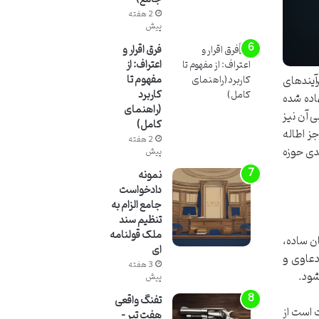
2 هفته
پیش
فرق اقرار و
اعتراف: از
آیندهای
مفهوم تا
کاربرد
اده شده
(راهنمای
 آن نیز
کامل)
ز اطاله
2 هفته
دی حوزه
پیش
نمونه
دادخواست
جامع الزام به
تنظیم سند
ملک قولنامه
ن ساده،
ای
دعاوی و
3 هفته
شود.
پیش
تفنگ واقعی
بارت است از
هفت تیر –