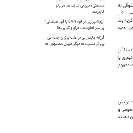
 دادسرای ناحیه ۷ یا ۱۲) و دادگاه های حقوقی به
صنعتی؟ بررسی تفاوت‌ها، مزایا و
کاربردها
سیم کار
گرچه یک
آرزو شیرازی
در
فوم EVA یا فوم صنعتی؟
می حوزه
بررسی تفاوت‌ها، مزایا و کاربردها
فرزانه مازندرانی
در
علت برتری چت جی
پی تی نسبت به دیگر هوش مصنوعی ها
دتاً بر
یفری یا
ت مفهوم
ه «رئیس
نون تشکیل دادگاه های عمومی و
ن دهنده