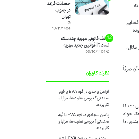
حضانت فرزند
که
در جنوب
تهران
 قضایی
13/11/1404
وده
سقف قانونی مهریه چند سکه
است؟ | قوانین جدید مهریه
 مثال،
03/10/1404
ن صرفاً
نظرات کاربران
فرامرز واحدی
در
فوم EVA یا فوم
صنعتی؟ بررسی تفاوت‌ها، مزایا و
کاربردها
ی دهد تا
یک حوزه
پژمان سجادی
در
فوم EVA یا فوم
ندی، با
صنعتی؟ بررسی تفاوت‌ها، مزایا و
کاربردها
سوده نصیری
در
فوم EVA یا فوم