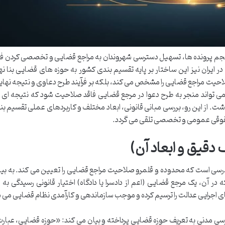
جم پرونده ها، تسهیل دسترسی شهروندان به مراجع قضایی و تخصصی کردن فر
 ایران نیز این ساختار بر پایه تقسیم بندی کشور به حوزه های قضایی بنا نه
احیت مراجع قضایی را مشخص می کند، بلکه بر فرآیند طرح دعاوی و نتیجه نهایی
می تواند منجر به طرح دعوا در مرجع قضایی فاقد صلاحیت شود که نتیجه ای ج
ت. از این رو، بررسی مبانی قانونی، ابعاد مختلف و کاربردهای عملی تقسیم بن
قوقی عمومی و تخصصی تلقی می گردد.
قیق و ابعاد آن)
درسی است که محدوده و قلمرو صلاحیت مراجع قضایی را تعیین می کند. به بیا
آن، یک مرجع قضایی (اعم از دادسرا یا دادگاه) اختیار قانونی رسیدگی به 
های اجرایی عدالت را ترسیم کرده و موجب سازماندهی و کارآمدی نظام قضایی می 
ن، تبصره ماده ۱۱ قانون آیین دادرسی مدنی به تعریف حوزه قضایی پرداخته و بیان می کند: «حوزه قضایی، ع