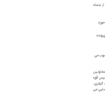
از جمله
حوزه
رونده
حسوب می
معاونین
ا تصویب رئیس قوه
 کیفری،
ضایی می