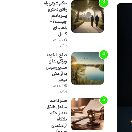
حکم شرعی راه
رفتن دختر و
پسر باهم
چیست؟ –
راهنمای
کامل
2 هفته
پیش
صلح با خود:
ویژگی ها و
مسیر رسیدن
به آرامش
درونی
2 هفته
پیش
صفر تا صد
مراحل طلاق
بعد از حکم
دادگاه
(راهنمای
جامع)