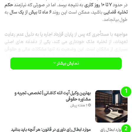
در حدود
۷ تا ۱۰ روز کاری
به نتیجه برسد. اما در صورتی که نیازمند
حکم
تخلیه قضایی
باشید، ممکن است این روند
۶ ماه تا بیش از یک سال
به
طول بیانجامد.
مواجهه با مستأجری که پس از پایان قرارداد اجاره یا به دلیل عدم رعایت
تعهدات، از تخلیه ملک خودداری می کند، یکی از دغدغه های اصلی
بسیاری از مالکان است. این وضعیت نه تنها مشکلات مالی و حقوقی
متعددی را به همراه دارد، بلکه می تواند فرسایش روحی و زمانی قابل
توجهی را به موجر تحمیل کند. شناخت دقیق مسیرهای قانونی، شرایط هر
نمایش بیشتر
یک، و زمان بندی های مربوطه، برای مدیریت مؤثر این چالش حیاتی است.
درک تفاوت های کلیدی بین دستور تخلیه فوری و حکم تخلیه قضایی به
شما کمک می کند تا با اطلاعات کافی، بهترین تصمیم را برای بازپس گیری
قانونی ملک خود اتخاذ کنید و از طولانی شدن غیرضروری فرآیند جلوگیری
بهترین وکیل آیت الله کاشانی | تخصص، تجربه و
مشاوره حقوقی
نمایید.
1 هفته پیش
آشنایی با مفاهیم حقوقی: حکم تخلیه و
دستور تخلیه
موارد ابطال رای داوری در قانون: هر آنچه باید بدانید