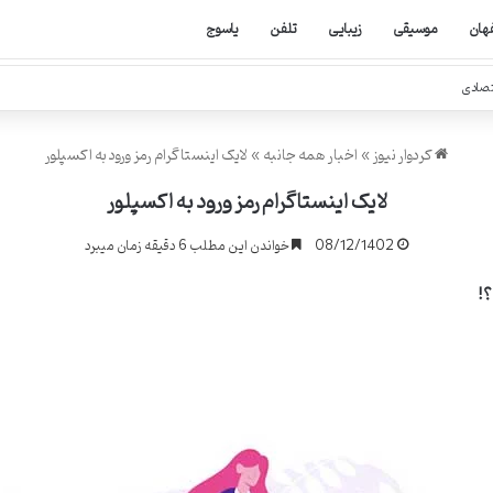
هان
موسیقی
زیبایی
تلفن
یاسوج
تصادی
کردوار نیوز
»
اخبار همه جانبه
»
لایک اینستاگرام رمز ورود به اکسپلور
لایک اینستاگرام رمز ورود به اکسپلور
08/12/1402
خواندن این مطلب 6 دقیقه زمان میبرد
؟
!