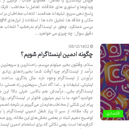
فروش برندسازی یا تعامل؟ محتوای جذاب : ترکیبی از
ویدئوها و استوری های خلاقانه. تعامل با مخاطب : لایک 
پاسخ دهی سریع. تبلیغات هدفمند : انتخاب مخاطبان بر 
بررسی عملکرد. چطور در اینستاگرام بدرخشید؟ انتخاب 
دقیق سوال : چه چیزی می خواهید …
08/12/1402
چگونه ادمین اینستاگرام شویم؟
سلام، وقتتون بخیر. میتونم بپرسم، راحت‌ترین و سریعترین
درآمد از اینستاگرام چیه؟وقت شما بخیر.راه‌های زیادی ب
درآوردن از اینستاگرام وجود داره. مثل بلاگری، ساخت 
اینترنتی، تبلیغات و …اما اگه دنبال سریعترین راه هستی، با
اینستاگرام بشی…درآمدش هم بالاس. خیلی بالا! این مکا
خواندید؟خود ما با نیم میلیون فالوئر در اینستاگرام، روز
پیام این شکلی از مخاطب‌هایمان می‌گیریم.در نتیجه تصمی
در یک مقاله، از سیر تا پیاز شغل ادمینی اینستاگرام را 
اقتصادی
توضیح دهیم.البته در بعضی بخش‌های این مقاله، روی صحب
کارفرماها است. یعنی نکاتی که برای استخدام ادمین اینستاگ