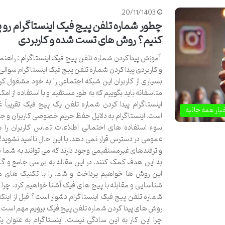
20/11/1403
چطور شماره تلفن پیج فیک اینستاگرام رو پ
کنیم؟ روش های تست شده و کاربردی
آموزش پیدا کردن شماره تلفن پیج فیک اینستاگرام : راهن
و کاربردی پیدا کردن شماره تلفن پیج فیک اینستاگرام سوال
بسیاری از کاربران این شبکه اجتماعی را به خود مشغول ک
متاسفانه باید بگوییم که به طور مستقیم و با استفاده از امک
اینستاگرام پیدا کردن شماره تلفن یک پیج فیک تقریباً 
بار همه جانبه
است. اینستاگرام به دلایل حفظ حریم خصوصی کاربران و جل
سوء استفاده های احتمالی اطلاعات تماس کاربران را 
عمومی در دسترس قرار نمی دهد. با این حال ناامید نشوید
و ترفندهای غیرمستقیمی وجود دارند که می توانند به شما 
به این هدف کمک کنند. در این مقاله به بررسی جامع و گا
این روش ها خواهیم پرداخت و شما را با تکنیک های مو
شناسایی و مقابله با پیج های فیک آشنا خواهیم کرد. چرا پ
شماره تلفن پیج فیک اینستاگرام دشوار است؟ قبل از اینکه
روش های پیدا کردن شماره تلفن پیج فیک برویم مهم است ک
چرا این کار به این سادگی نیست. اینستاگرام به عنوان ی