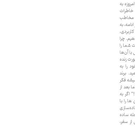
مروزه به
 خاطرات
د مخاطب
دامه، به
اربردی،
دهیم. چرا
 شما را
با آن‌ها
ورت زنده
ود را به
د. برند
نید. نظر کاربر ۱:“من همیشه فکر
 بعد از
٪ افزایش یافت!” اگر به
ها را با
اده‌سازی
له ساده
 از سفر،