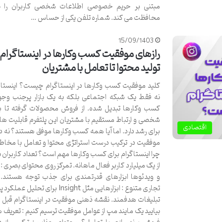
مبتنی بر حریم خصوصی اطلاعات شخصی کاربران را 
محافظت می کند. شماره تلفن یکی از حساس …
15/09/1403
رازهای موفقیت کسب وکارها در اینستاگرام؛ 
تولید محتوا تا تعامل با مشتریان
کلید موفقیت کسب وکارها در اینستاگرام چیست؟ اینستاگر
نه فقط یک شبکه اجتماعی بلکه به یک بازار پرجنب وج
کسب وکارها تبدیل شده. از فروش محصولات گرفته تا ب
شخصی و ارتباط مستقیم با مشتریان این پلتفرم قابلیت ها
اقتصادی
برای رشد دارد. اما آیا همه کسب وکارها موفق هستند؟ نه دقی
موفقیت در ترکیب درست استراتژی محتوا و تعامل با مخا
چرا اینستاگرام برای کسب وکارها مهم است؟ تعداد کاربران با
از یک میلیارد کاربر فعال ماهانه. تمرکز روی محتوای بصری 
و ویدئوها ابزارهای قدرتمندی برای جذب توجه هستند. ا
تجاری متنوع : ابزارهایی مثل Insight برای تحل
تبلیغات هدفمند. نقشه ذهنی موفقیت در اینستاگرام قبل ا
بیایید یک مایند مپ از عوامل موفقیت ترسیم کنیم : تعریف 