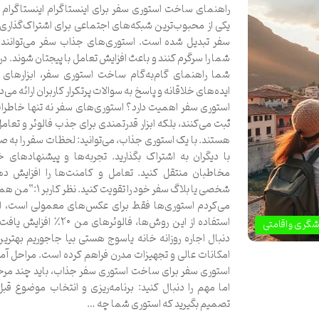
راهنمای ساخت استوری سفر برای اینستاگرام اینستاگرام ا
یکی از محبوب‌ترین شبکه‌های اجتماعی برای اشتراک‌گذاری
سفر تبدیل شده است. استوری‌های جذاب سفر می‌توانن
شما را سرگرم کنند و باعث افزایش تعامل با پیجتان شوند. در ا
شما راهنمای گام‌به‌گام ساخت استوری سفر، ابزارهای ک
ایده‌های خلاقانه و پاسخ به سوالات پرتکرار کاربران ارائه می‌
استوری سفر اهمیت دارد؟ استوری‌های سفر نه تنها خاطرات
ثبت می‌کنند، بلکه ابزار قدرتمندی برای جذب فالوئر و تعامل 
هستند. با یک استوری جذاب، می‌توانید: لحظات سفر را به ص
با دیگران به اشتراک بگذارید. تجربه‌ها و پیشنهادهای خ
مخاطبان منتقل کنید. تعامل و کامنت‌ها را افزایش دهی
شخصی یا بلاگ سفر خود را تقویت ک
می‌کردم استوری‌ها فقط برای عکس‌های معمولی است، اما
استفاده از این روش‌ها، فالوئرهای من ۲۰
شگری و اقامتی
دنبال اجاره روزانه خانه یاسوج هستی بیا جاجوریم بهترین 
امکانات عالی و تجهیزات مدرن فراهم کرده است. مراحل آم
استوری سفر برای ساخت استوری سفر جذاب، باید چند مرح
اما مهم را دنبال کنید: برنامه‌ریزی و انتخاب موضوع قبل
تصمیم بگیرید که استوری شما چه …