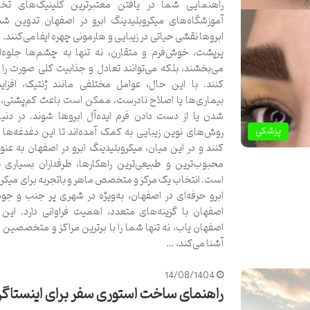
راهنمایی شما در یافتن معتبرترین کلینیک‌های ت
آموزشگاه‌های میکروبلیدینگ ابرو در اصفهان تدوین ش
ابروها نقشی حیاتی در زیبایی و هارمونی چهره ایفا می‌کنند. 
پرپشت، خوش‌فرم و متقارن، نه تنها به چشم‌ها جلوه
می‌بخشند، بلکه می‌توانند تعادل و جذابیت کلی صورت را 
کنند. با این حال، عوامل مختلفی مانند ژنتیک، افز
بیماری‌ها یا اصلاح نادرست، ممکن است باعث کم‌پشتی، ن
شدن یا از دست دادن فرم ایده‌آل ابروها شوند. در دنیای
پزشکی
روش‌های نوین زیبایی به کمک آمده‌اند تا این دغدغه‌ها 
کنند و در این میان، میکروبلیدینگ ابرو در اصفهان به عنوا
محبوب‌ترین و طبیعی‌ترین راهکارها، طرفداران بسیاری پی
است. انتخاب یک مرکز و متخصص ماهر و باتجربه برای میکر
ابرو حرفه‌ای در اصفهان، به‌ویژه در شهری پر جنب و جو
اصفهان با گزینه‌های متعدد، اهمیت فراوانی دارد. این م
اصفهان یاب، نه تنها شما را با برترین مراکز و متخصصین 
آشنا می‌کند، …
14/08/1404
راهنمای ساخت استوری سفر برای اینستاگر