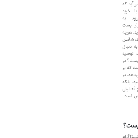
‌آید که
با خرید
گرام ورود به
وان پست
ید، هرچه
د، شانس
ه دنبال
، توصیه
چیست؟ در
ت که بر
دهد. در
ید. بلکه
فعالیتی
خص است.
چیست؟
ستاگرام