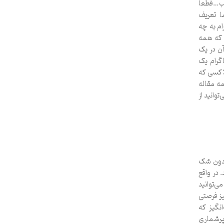
لب…قطعاً
ا تعریف
م به چه
 که همه
آن در یک
گرام یک
ا کسی که
مه مقاله
وانید از
بدون شک
 در واقع
ی‌توانید
یز فرصتی
نگیز که
پرشماری