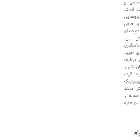
خصصی و
ده است.
ابروهایی
‌ای خاص
دوچندان
ایش سن،
امتقارن
 امروز،
را برطرف
ن یکی از
دا کرده
وبلیدینگ
ش مانند
قاله از
این حوزه
ام