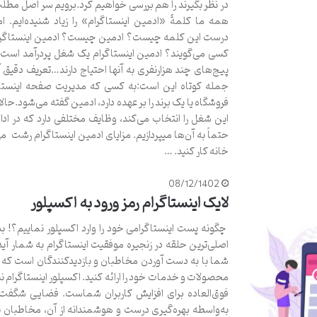
در نظر بگیرند را هم بررسی خواهیم کرد.برویم سر اصل مط
همه ما کلمۀ «ادمین اینستاگرام» را زیاد شنیده‌ایم. ام
درست این کلمه چیست؟ ادمین چیست؟ ادمین اینستاگرا
کسی می‌گویند؟ ادمین اینستاگرام یک شغل پردرآمد است
پیج‌های چند هزارنفری به آنها احتیاج دارند…تعریف دقیق 
جمله کوتاه این است:به کسی که مدیریت صفحه اینستا
فروشگاه یا یک برند را بر عهده دارد، ادمین گفته می‌شود.حال
این شغل را انتخاب می‌کند، وظایف مختلفی دارد که در ادا
حتماً به آن‌ها میپردازیم. مزایای ادمین اینستاگرام رشت می‌ت
خانه کار کنید. …
08/12/1402
لایک اینستاگرام رمز ورود به اکسپلور
چگونه پست اینستاگرامی خود را وارد اکسپلور نماییم؟! 
اصلی‌ترین حلقه در زنجیره موفقیت اینستاگرام به شمار آید.
شما با به دست آوردن مخاطبان و بازدیدکنندگان است که م
محصولات و خدمات خود را ارائه کنید. اکسپلور اینستاگرام ن
فوق‌العاده برای افزایش کاربران شماست. فضایی شگفت‌ا
به‌واسطه بهره‌گیری درست و هوشمندانه از آن، مخاطبان 