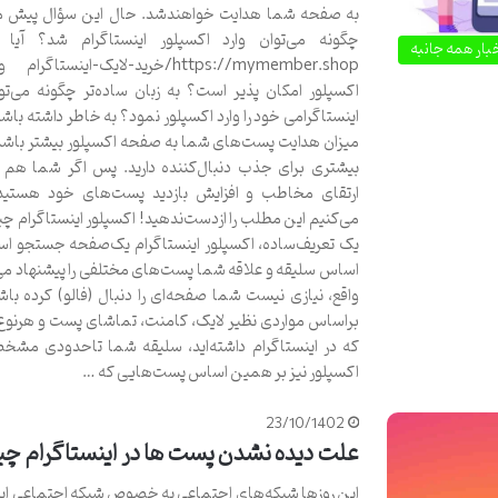
به صفحه شما هدایت خواهندشد. حال این سؤال پیش می
چگونه می‌توان وارد اکسپلور اینستاگرام شد؟ آیا 
بار همه جانبه
https://mymember.shop/خرید-لایک-اینستا
اکسپلور امکان پذیر است؟ به زبان ساده‌تر چگونه می‌ت
اینستاگرامی خود را وارد اکسپلور نمود؟ به خاطر داشته باش
میزان هدایت پست‌های شما به صفحه اکسپلور بیشتر باش
بیشتری برای جذب دنبال‌کننده دارید. پس اگر شما هم ب
ارتقای مخاطب و افزایش بازدید پست‌های خود هستید
می‌کنیم این مطلب را ازدست‌ندهید! اکسپلور اینستاگرام 
یک تعریف‌ساده، اکسپلور اینستاگرام یک‌صفحه جستجو اس
اساس سلیقه و علاقه شما پست‌های مختلفی را پیشنهاد می‌
واقع، نیازی نیست شما صفحه‌ای را دنبال (فالو) کرده باش
براساس مواردی نظیر لایک، کامنت، تماشای پست و هرنوع 
که در اینستاگرام داشته‌اید، سلیقه شما تاحدودی مش
اکسپلور نیز بر همین اساس پست‌هایی که …
23/10/1402
علت دیده نشدن پست ها در اینستاگرام 
این روزها شبکه‌های اجتماعی به خصوص شبکه اجتماعی این