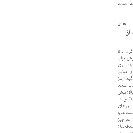
به شدت
21
از
ام حالا
وش برای
رندسازی
ی جذابی
قاً! رمز
طب است.
لا : بیش
: عکس ها
بزارهای
یل عملکرد پست ها و
ز هر چیز
هدف ها :