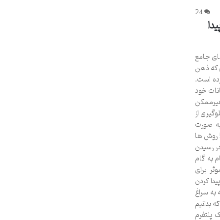
24
یدا
مای جامع
ی که ذهن
رده است.
انات خود
غیرممکن
وگیری از
به صورت
! روش ها
در رسیدن
م به گام
ثر برای
یدا کردن
 به سراغ
ه بدانیم
ک پلتفرم