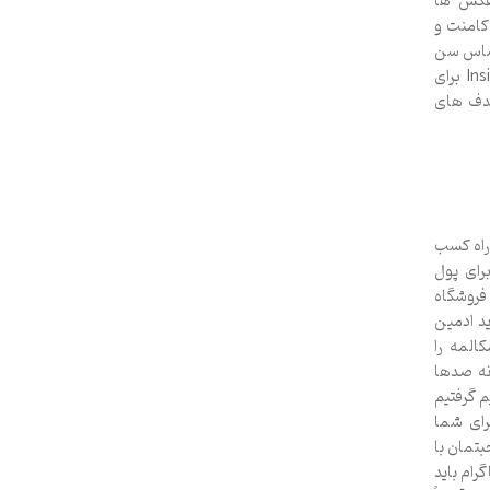
 عکس ها
کامنت و
اساس سن
مکان و علاقه ها. تحلیل داده ها : استفاده از ابزارهای Insight برای
هدف های
 راه کسب
رای پول
فروشگاه
ید ادمین
لمه‌ را
انه صدها
م گرفتیم
برای شما
تمان با
رام باید