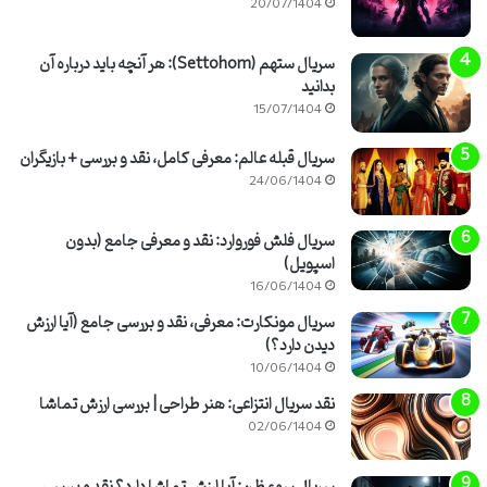
20/07/1404
سریال ستهم (Settohom): هر آنچه باید درباره آن
بدانید
15/07/1404
سریال قبله عالم: معرفی کامل، نقد و بررسی + بازیگران
24/06/1404
سریال فلش فوروارد: نقد و معرفی جامع (بدون
اسپویل)
16/06/1404
سریال مونکارت: معرفی، نقد و بررسی جامع (آیا ارزش
دیدن دارد؟)
10/06/1404
نقد سریال انتزاعی: هنر طراحی | بررسی ارزش تماشا
02/06/1404