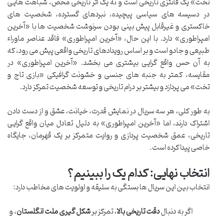
تخت» یک فانتزی تاریخی است و نه یک اثر تاریخی محض، شباهت هایی
در دسیسه های سیاسی پیچیده، نبردهای گسترده، شخصیت های
خاکستری و غیرقابل پیش بینی بودن سرنوشت شخصیت ها با «آخرین
امپراطوری» دارد. با این حال، «آخرین امپراطوری» فاقد عناصر ماوراء
طبیعی و جادو است و بر اساس رویدادهای تاریخی واقعی پیش می رود، که
به آن حس واقع گرایی بیشتری می بخشد. «آخرین امپراطوری» در
مقایسه، کمتر به جنبه های جنسی و خشونت گرافیکی «بازی تاج و
تخت» می پردازد و بیشتر بر درام تاریخی و توسعه شخصیت تمرکز دارد.
به طور کلی، هر سه سریال در نمایش قدرت، خیانت، عشق و از دست دادن
اشتراک دارند، اما «آخرین امپراطوری» به دلیل تعادل میان واقع گرایی
تاریخی، عمق شخصیت پردازی و روایت متمرکز بر یک قهرمان، جایگاه
خاصی پیدا کرده است.
انتخاب نهایی: کدام یک را ببینیم؟
انتخاب بین این سریال ها بستگی به سلیقه و اولویت های مخاطب دارد:
اگر به دنبال
دقت تاریخی بالا
، تمرکز بر
شکل گیری ملت انگلستان
، و