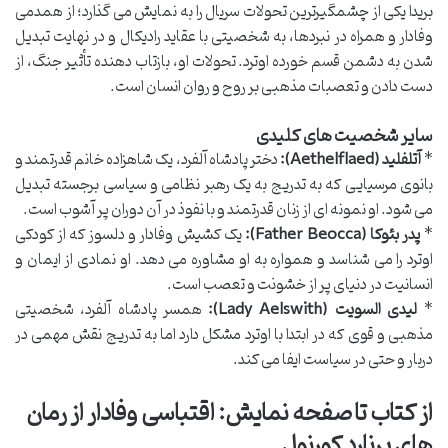
بریدا یکی از چشمگیرترین تحولات سریال را به نمایش می گذارد؛ از همدمی
وفادار و همراه در نبردها، به شخصیتی با عقاید رادیکال و در نهایت تبدیل
شدن به دشمن قسم خورده اوترد. تحولات او، بازتاب دهنده تأثیر جنگ، از
دست دادن و تعصبات مذهبی بر روح و روان انسان است.
سایر شخصیت های کلیدی
*
آتلفلید (Aethelflaed):
دختر پادشاه آلفرد، یک شاهزاده خانم قدرتمند و
بانوی مرسیایی که به تدریج به یک رهبر نظامی و سیاسی برجسته تبدیل
می شود. او نمونه ای از زنان قدرتمند و با نفوذ در آن دوران پر آشوب است.
*
پدر بئوکا (Father Beocca):
یک کشیش وفادار و دلسوز که از کودکی
اوترد را می شناسد و همواره به او مشاوره می دهد. او نمادی از ایمان و
انسانیت در دنیای پر از خشونت و تعصب است.
*
لیدی السویت (Lady Aelswith):
همسر پادشاه آلفرد، شخصیتی
مذهبی و قوی که در ابتدا با اوترد مشکل دارد اما به تدریج نقش مهمی در
دربار و حتی در سیاست ایفا می کند.
از کتاب تا صفحه نمایش: اقتباسی وفادار از رمان
های برنارد کورنول