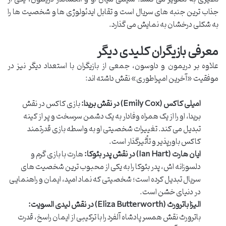
جذاب ترین جنبه های سریال است و تقابل ایدئولوژی ها و شخصیت ها را
به شکلی درخشان به نمایش می گذارد.
معرفی بازیگران کلیدی دیگر
علاوه بر دریمون و داوسون، جمعی از بازیگران با استعداد دیگر نیز در
موفقیت «آخرین امپراطوری» نقش داشته اند:
امیلی کاکس (Emily Cox) در نقش بریدا:
بازی کاکس در نقش
بریدا، او را از یک همراه وفادار به یک دشمن سرسخت و پر از کینه
تبدیل می کند. تغییرات شخصیتی او به واسطه بازی قدرتمند
کاکس باورپذیر و تأثیرگذار است.
ایان هارت (Ian Hart) در نقش پدر بئوکا:
هارت با بازی گرم و
دلسوزانه اش، پدر بئوکا را به یکی از محبوب ترین شخصیت های
سریال تبدیل کرده است؛ شخصیتی که نماد امید، ایمان و راهنمایی
در دنیای خشن است.
الیزا باترورث (Eliza Butterworth) در نقش لیدی السویت:
باترورث نقش همسر پادشاه آلفرد را با ترکیبی از ایمان راسخ، قدرت