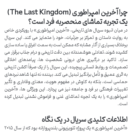
چرا آخرین امپراطوری (The Last Kingdom)
یک تجربه تماشای منحصربه فرد است؟
در میان انبوه سریال های تاریخی، «آخرین امپراطوری» با رویکردی خاص
به روایت داستان و تمرکز بر جزئیات، خود را متمایز می کند. این سریال
برخلاف بسیاری از آثار مشابه که ممکن است به سمت اغراق یا ساده سازی
کشیده شوند، تعادلی هوشمندانه بین دقت تاریخی و درام جذاب برقرار می
سازد. تاکید بر درگیری های درونی شخصیت ها، پیامدهای اخلاقی
تصمیمات و روابط انسانی پیچیده، این سریال را از یک صرفاً اکشن تاریخی
به اثری عمیق و تأمل برانگیز تبدیل می کند. بیننده نه تنها شاهد نبردهای
حماسی است، بلکه به کاوش در مفهوم هویت، معنای وفاداری و تأثیر
تغییرات فرهنگی بر فرد و جامعه نیز می پردازد. این ویژگی ها، «آخرین
امپراطوری» را به یک تجربه تماشای غنی و فراموش نشدنی تبدیل کرده
است.
اطلاعات کلیدی سریال در یک نگاه
«آخرین امپراطوری» یک پروژه تلویزیونی بلندپروازانه بود که از سال ۲۰۱۵