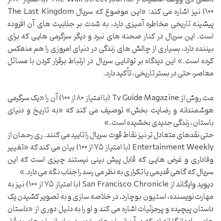
۱۰۰) نیز اشاره می کند: «این موضوع که سریال The Last Kingdom
پیشینه تاریخی مخاطره آمیزی دارد، به شدت بر جذابیت های آن افزوده
است. این سریال در کنار صحنه های نبرد و دیگر سرگرمی هایی که برای
بیننده دارد، بسیاری از چالش های زندگی در دنیای امروزی را هم منعکس
کرده است.» این دیدگاه بر توانایی سریال در ارتباط برقرار کردن با مسائل
معاصر، حتی در بستر تاریخی، تأکید دارد.
مت روش از Tv Guide Magazine (با امتیاز ۸۰ از ۱۰۰) آن را «یک سرگرمی
هوشمندانه و رضایت بخش» توصیف می کند که «به تاریخ و دنیای
باستان، زندگی جدیدی بخشیده است.»
حتی نقدهای متعادل تر نیز نقاط قوت سریال را تایید می کنند. ری رحمان از
Entertainment Weekly (با امتیاز ۷۵ از ۱۰۰) بیان می کند که «تغییر
وفاداری و غرض هایی که قابل پیش بینی نیستند چیزی است که این
سریال که گاهی قدیمی یا تکراری به نظر می رسد را جذاب نگه می دارد.»
دیوید وایگاند از San Francisco Chronicle (با امتیاز ۷۵ از ۱۰۰) نیز به
مهارت نویسنده، استیون بوچارد، در خلاصه سازی و به تصویر کشیدن یک
داستان پیچیده و پرجزئیات اشاره می کند و او را به دلیل دوری از «داستان