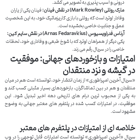
درونی و آسیب پذیری به تصویر می کشد.
مارک روللی (Mark Rowley) در نقش فینان:
فینان یکی از یاران
وفادار اوترد است که روللی با بازی کاریزماتیک خود، به این شخصیت
عمق و جذابیت خاصی بخشیده است.
آرناس فدراویسیوس (Arnas Fedaravičius) در نقش سایم کین:
یکی دیگر از همراهان اوترد که با شوخ طبعی و وفاداری خود، لحظات
خاصی را در سریال رقم می زند.
امتیازات و بازخوردهای جهانی: موفقیت
در گیشه و نزد منتقدان
«سریال آخرین امپراطوری» از زمان انتشار خود، توانسته است هم در میان
منتقدان و هم در بین تماشاگران، بازخوردهای بسیار مثبتی کسب کند و
به یکی از محبوب ترین درام های تاریخی دهه اخیر تبدیل شود. این
موفقیت، در امتیازات کسب شده در پلتفرم های معتبر جهانی به وضوح
مشهود است.
خلاصه ای از امتیازات در پلتفرم های معتبر
سریال «آخرین امپراطوری» توانسته است امتیازات قابل توجهی را در وب