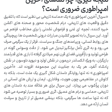
امپراطوری ضروری است؟
«سریال آخرین امپراطوری» یک حماسه تاریخی بی نظیر است که با تلفیق
دقیق واقعیت های تاریخی، درام شخصیت محور و صحنه های اکشن
خیره کننده، تجربه ای غنی و فراموش نشدنی را برای مخاطب فراهم می
آورد. این سریال با به تصویر کشیدن مبارزات درونی شخصیت ها، پیچیدگی
های روابط انسانی، و پیامدهای جنگ و سیاست، فراتر از یک سرگرمی صرف
می رود و به اثری تأمل برانگیز تبدیل می شود. از دقت وسواس گونه در
طراحی تولید و بازآفرینی فضای قرن نهم میلادی گرفته تا بازی های قدرتمند
بازیگران، به ویژه الکساندر دریمون در نقش اوترد و دیوید داوسون در نقش
پادشاه آلفرد، هر یک به جذابیت این مجموعه افزوده اند. «آخرین
امپراطوری» نه تنها روایتگر داستان شکل گیری یک ملت است، بلکه به
کاوش در مفاهیمی چون هویت، وفاداری، ایمان و ارزش های انسانی در
دوران پرآشوب می پردازد. این سریال برای هر علاقه مند به داستان های
تاریخی، حماسی و درام های عمیق، اثری ضروری و بسیار توصیه می شود
که نه تنها ساعت ها سرگرمی، بلکه بینشی عمیق تر از تاریخ و سرشت
انسان ارائه می دهد.