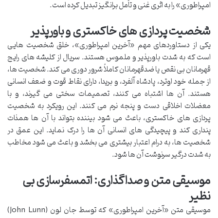
امپراطوری» را به اثری غنی و تأمل برانگیز تبدیل کرده است.
شخصیت پردازی های خاکستری و باورپذیر
یکی از دستاوردهای مهم «آخرین امپراطوری»، خلق شخصیت هایی
است که به شدت باورپذیر و ملموس هستند. سریال از کلیشه های رایج
قهرمانان بی نقص یا ضدقهرمانان کاملاً شرور دوری می کند. شخصیت ها،
از جمله خود اوترد، پادشاه آلفرد، و بریدا، دارای نقاط قوت و ضعف انسانی
هستند. آن ها اشتباه می کنند، تصمیمات سختی می گیرند، و با
معضلات اخلاقی دست و پنجه نرم می کنند. این رویکرد به شخصیت
پردازی های خاکستری، باعث می شود بیننده بتواند با آن ها همذات
پنداری کند و پیچیدگی های انسانی آن ها را درک نماید. این عمق در
شخصیت ها، به درام اعتبار بیشتری می بخشد و باعث می شود مخاطب
به شدت درگیر سرنوشت آن ها شود.
موسیقی متن و صداگذاری: اتمسفرسازی بی
نظیر
موسیقی متن «آخرین امپراطوری» که توسط جان لون (John Lunn)