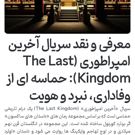
معرفی و نقد سریال آخرین
امپراطوری (The Last
Kingdom): حماسه ای از
وفاداری، نبرد و هویت
سریال «آخرین امپراطوری» (The Last Kingdom) یک درام تاریخی
حماسی است که بر اساس مجموعه رمان های «داستان های ساکسون»
اثر برنارد کورنول ساخته شده است. این مجموعه در انگلستان قرن نهم
میلادی و در اوج تهاجم وایکینگ ها روایت می شود و داستان «اوترد