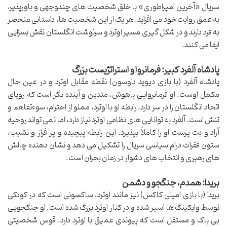
سریال «آخرین امپراطوری» با خلق شخصیت های چندوجهی و باورپذیر،
به عمق روایت خود می افزاید. هر یک از این شخصیت ها، داستانی منحصر
به فرد دارند و در شکل گیری مسیر اوترد و سرنوشت انگلستان نقش بسزایی
ایفا می کنند.
پادشاه آلفرد کبیر: فرمانروا و استراتژیست بزرگ
پادشاه آلفرد (با بازی دیوید داوسون) نقطه مقابل اوترد و در عین حال
مکمل اوست. او فرمانروایی باهوش، متدین و آینده نگر است که رویای
اتحاد انگلستان را در سر دارد. رابطه او با اوترد، مملو از احترام، سوءتفاهم و
تنش است. آلفرد به توانایی های نظامی اوترد نیاز دارد، اما نمی تواند روحیه
آزاد و بت پرست او را کاملاً بپذیرد. این رابطه پیچیده و پر فراز و نشیب،
ستون فقرات درام سیاسی سریال را تشکیل می دهد و نشان دهنده چالش
های رهبری و انتخاب های دشوار در زمان بحران است.
بریدا: همدم، جنگجو و دشمن
بریدا (با بازی امیلی کاکس) نیز مانند اوترد، ساکسونی است که در کودکی
توسط وایکینگ ها اسیر شده و در کنار اوترد بزرگ شده است. او جنگجویی
بی باک و مستقل است که پیوندی عمیق با اوترد دارد. قوس شخصیتی