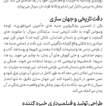
رویکردی چندلایه به جزئیات و مضامین، خود را از رقبا متمایز می کند. این
بخش به بررسی دلایل این تمایز و نقاط قوت بارز سریال می پردازد.
دقت تاریخی و جهان سازی
یکی از تحسین برانگیزترین جنبه های «آخرین امپراطوری»، توجه
وسواس گونه به دقت تاریخی است. سازندگان سریال، با مشورت های
گسترده با مورخان و باستان شناسان، تلاش کرده اند تا جهان قرن نهم
میلادی را به شکلی واقع گرایانه بازآفرینی کنند. این دقت در تمامی جنبه ها،
از طراحی لباس ها و تسلیحات گرفته تا معماری شهرها و روستاها، آداب و
رسوم اجتماعی، و حتی گویش های آن زمان، به چشم می خورد. زره ها،
سپرها، شمشیرها و تبرهایی که در نبردها استفاده می شوند، همگی بر
اساس یافته های باستان شناسی طراحی شده اند. این توجه به جزئیات، به
بیننده این امکان را می دهد که به طور کامل در دنیای آن دوران غرق شود و
حس حضور در تاریخ را تجربه کند. این جهان سازی دقیق، نه تنها اعتبار
سریال را بالا می برد، بلکه به درک بهتر چالش ها و واقعیت های زندگی در آن
زمان نیز کمک می کند.
طراحی تولید و فیلمبرداری خیره کننده