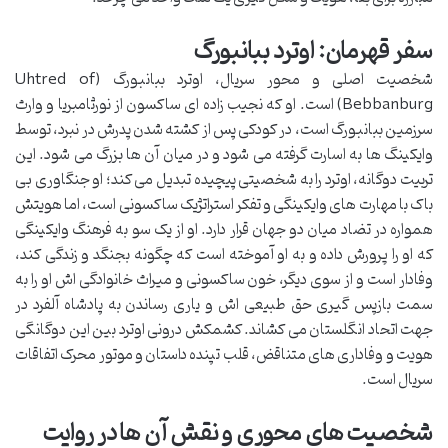
سفر قهرمان: اوترد ببانبورگ
شخصیت اصلی و محور سریال، اوترد ببانبورگ (Uhtred of
Bebbanburg) است. او که نجیب زاده ای ساکسون از نورثامبریا و وارث
سرزمین ببانبورگ است، در کودکی پس از کشته شدن پدرش در نبرد، توسط
وایکینگ ها به اسارت گرفته می شود و در میان آن ها بزرگ می شود. این
تربیت دوگانه، اوترد را به شخصیتی پیچیده تبدیل می کند؛ او جنگاوری بی
باک با مهارت های وایکینگی و تفکر استراتژیک ساکسونی است، اما هویتش
همواره در تضاد میان دو جهان قرار دارد. او از یک سو به فرهنگ وایکینگی
که او را پرورش داده و به او آموخته است که چگونه بجنگد و زندگی کند،
وفادار است و از سوی دیگر، خون ساکسونی و میراث خانوادگی اش او را به
سمت بازپس گیری حق طبیعی اش و یاری رساندن به پادشاه آلفرد در
جهت اتحاد انگلستان می کشاند. کشمکش درونی اوترد بین این دوگانگی
هویت و وفاداری های متناقض، قلب تپنده داستان و موتور محرک اتفاقات
سریال است.
شخصیت های محوری و نقش آن ها در روایت