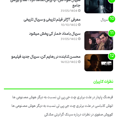
سریال سوء ظن: آیا ارزش تماشا دارد؟ نقد و بررسی
جامع
31/05/1404
معرفی ۲ ژانر فیلم تاریخی و سریال تاریخی
10/10/1402
سریال بامداد خمار کی پخش میشود
31/05/1402
محسن تنابنده در رهایم کن، سریال جدید فیلیمو
14/02/1402
نظرات کاربران
فرهنگ پایدار
در
علت برتری چت جی پی تی نسبت به دیگر هوش مصنوعی ها
انوش کلباسی
در
علت برتری چت جی پی تی نسبت به دیگر هوش مصنوعی ها
کوروش صفوی
در
نظرات درباره سینک گرانیتی مشکی