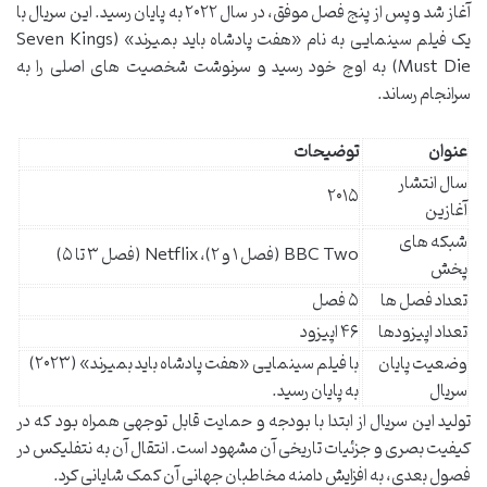
آغاز شد و پس از پنج فصل موفق، در سال ۲۰۲۲ به پایان رسید. این سریال با
یک فیلم سینمایی به نام «هفت پادشاه باید بمیرند» (Seven Kings
Must Die) به اوج خود رسید و سرنوشت شخصیت های اصلی را به
سرانجام رساند.
عنوان
توضیحات
سال انتشار
۲۰۱۵
آغازین
شبکه های
BBC Two (فصل ۱ و ۲)، Netflix (فصل ۳ تا ۵)
پخش
تعداد فصل ها
۵ فصل
تعداد اپیزودها
۴۶ اپیزود
وضعیت پایان
با فیلم سینمایی «هفت پادشاه باید بمیرند» (۲۰۲۳)
سریال
به پایان رسید.
تولید این سریال از ابتدا با بودجه و حمایت قابل توجهی همراه بود که در
کیفیت بصری و جزئیات تاریخی آن مشهود است. انتقال آن به نتفلیکس در
فصول بعدی، به افزایش دامنه مخاطبان جهانی آن کمک شایانی کرد.