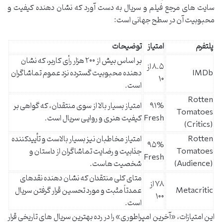
سایت های مرجع فیلم و سریال به دست آورد که نشان دهنده کیفیت و
محبوبیت آن در سطح جهانی است:
پلتفرم
امتیاز
توضیحات
بر اساس بیش از ۲۰۰ هزار رأی کاربر، که نشان
۸.۵ از
IMDb
دهنده محبوبیت گسترده نزد عموم تماشاگران
۱۰
است.
Rotten
۹۱%
امتیاز بسیار بالا از سوی منتقدان، که گواهی بر
Tomatoes
Fresh
کیفیت هنری و روایی سریال است.
(Critics)
Rotten
امتیاز مخاطبان نیز بسیار بالاست و تأییدکننده
۹۵%
Tomatoes
جذابیت و رضایت تماشاگران از داستان و
Fresh
(Audience)
شخصیت هاست.
متای کلی منتقدان که نشان دهنده نقدهای
۷۸ از
Metacritic
عمدتاً مثبت و مورد تحسین قرار گرفتن سریال
۱۰۰
است.
این امتیازات، «آخرین امپراطوری» را در رده بهترین سریال های تاریخی قرار