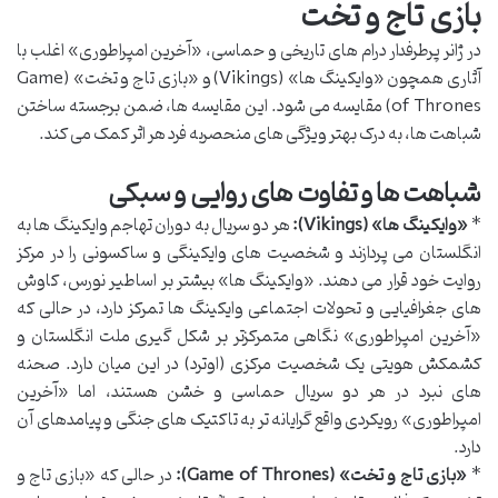
بازی تاج و تخت
در ژانر پرطرفدار درام های تاریخی و حماسی، «آخرین امپراطوری» اغلب با
آثاری همچون «وایکینگ ها» (Vikings) و «بازی تاج و تخت» (Game
of Thrones) مقایسه می شود. این مقایسه ها، ضمن برجسته ساختن
شباهت ها، به درک بهتر ویژگی های منحصربه فرد هر اثر کمک می کند.
شباهت ها و تفاوت های روایی و سبکی
*
«وایکینگ ها» (Vikings):
هر دو سریال به دوران تهاجم وایکینگ ها به
انگلستان می پردازند و شخصیت های وایکینگی و ساکسونی را در مرکز
روایت خود قرار می دهند. «وایکینگ ها» بیشتر بر اساطیر نورس، کاوش
های جغرافیایی و تحولات اجتماعی وایکینگ ها تمرکز دارد، در حالی که
«آخرین امپراطوری» نگاهی متمرکزتر بر شکل گیری ملت انگلستان و
کشمکش هویتی یک شخصیت مرکزی (اوترد) در این میان دارد. صحنه
های نبرد در هر دو سریال حماسی و خشن هستند، اما «آخرین
امپراطوری» رویکردی واقع گرایانه تر به تاکتیک های جنگی و پیامدهای آن
دارد.
*
«بازی تاج و تخت» (Game of Thrones):
در حالی که «بازی تاج و