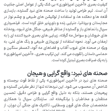
کیفیت بصری «آخرین امپراطوری» بی شک یکی از عوامل اصلی جذابیت
آن است. تیم طراحی تولید با ساخت صحنه های نبرد گسترده، بازسازی
قلعه ها و دهکده ها، و استفاده از لوکیشن های طبیعی و چشم نواز در
مجارستان و بریتانیا، دنیایی زنده و باورپذیر خلق کرده است. فیلمبرداری
سریال با نماهای باز و گسترده از مناظر طبیعی، جنگل های انبوه، رودخانه
های خروشان و سواحل مه گرفته، زیبایی های بصری خیره کننده ای را به
ارمغان می آورد. نحوه استفاده از نورپردازی طبیعی و رنگ های غنی، به
ویژه در صحنه های غروب آفتاب و فضاهای مه آلود، اتمسفر سنگین و
حماسی داستان را تقویت می کند. این ترکیب هنری، «آخرین امپراطوری»
را به یک ضیافت بصری تبدیل کرده است.
صحنه های نبرد: واقع گرایی و هیجان
صحنه های نبرد در «آخرین امپراطوری» یکی از نقاط قوت برجسته و
شاخص آن محسوب می شود. این نبردها نه تنها از نظر مقیاس گسترده و
پرهیجان هستند، بلکه به دلیل واقع گرایی و طراحی دقیق، تحسین
منتقدان و مخاطبان را برانگیخته اند. سازندگان سریال با همکاری
متخصصان جنگ های قرون وسطایی، تاکتیک های جنگی آن دوران، از