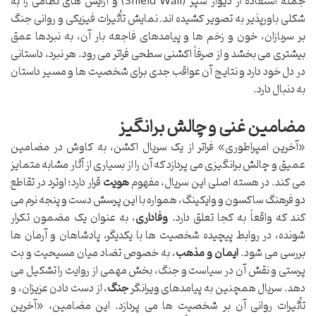
جمله استفاده از دیوار سپر (Shield Wall) و آرایش های نظامی را به
شکلی باورپذیر به تصویر کشیده اند. نمایش تأثیرات فیزیکی و روانی جنگ
بر سربازان، خون و زخم ها و پیامدهای فاجعه بار آن، به نبردها عمق
بیشتری می بخشد و از صرفاً اکشنی سطحی فراتر می رود. هر نبرد، داستانی
در دل خود دارد و نتایج آن عواقب جدی برای شخصیت ها و مسیر داستان
به دنبال دارد.
مضامین غنی و چالش برانگیز
«آخرین امپراطوری» فراتر از یک سریال اکشن، به کاوش در مضامین
عمیق و چالش برانگیزی می پردازد که آن را از بسیاری از آثار مشابه متمایز
می کند. در هسته اصلی این سریال، مفهوم
هویت
قرار دارد؛ اوترد در تقاطع
دو فرهنگ ساکسون و وایکینگ، همواره با این پرسش دست و پنجه نرم می
کند که واقعاً به کجا تعلق دارد.
وفاداری
، به عنوان یک مضمون تکرار
شونده، در روابط پیچیده شخصیت ها با یکدیگر، پادشاهان و آرمان ها
بررسی می شود.
ایمان و مذهب
، به خصوص تضاد میان مسیحیت و بت
پرستی و نقش آن در سیاست و جنگ، بخش مهمی از روایت را تشکیل می
دهد. سریال همچنین به پیامدهای ویرانگر
جنگ
، از دست دادن عزیزان، و
تأثیرات روانی آن بر شخصیت ها می پردازد. این مضامین، «آخرین