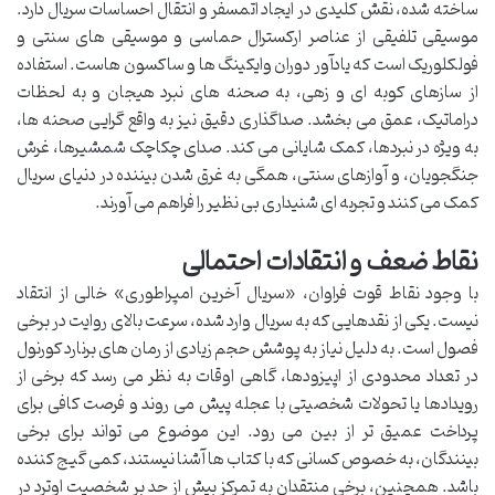
ساخته شده، نقش کلیدی در ایجاد اتمسفر و انتقال احساسات سریال دارد.
موسیقی تلفیقی از عناصر ارکسترال حماسی و موسیقی های سنتی و
فولکلوریک است که یادآور دوران وایکینگ ها و ساکسون هاست. استفاده
از سازهای کوبه ای و زهی، به صحنه های نبرد هیجان و به لحظات
دراماتیک، عمق می بخشد. صداگذاری دقیق نیز به واقع گرایی صحنه ها،
به ویژه در نبردها، کمک شایانی می کند. صدای چکاچک شمشیرها، غرش
جنگجویان، و آوازهای سنتی، همگی به غرق شدن بیننده در دنیای سریال
کمک می کنند و تجربه ای شنیداری بی نظیر را فراهم می آورند.
نقاط ضعف و انتقادات احتمالی
با وجود نقاط قوت فراوان، «سریال آخرین امپراطوری» خالی از انتقاد
نیست. یکی از نقدهایی که به سریال وارد شده، سرعت بالای روایت در برخی
فصول است. به دلیل نیاز به پوشش حجم زیادی از رمان های برنارد کورنول
در تعداد محدودی از اپیزودها، گاهی اوقات به نظر می رسد که برخی از
رویدادها یا تحولات شخصیتی با عجله پیش می روند و فرصت کافی برای
پرداخت عمیق تر از بین می رود. این موضوع می تواند برای برخی
بینندگان، به خصوص کسانی که با کتاب ها آشنا نیستند، کمی گیج کننده
باشد. همچنین، برخی منتقدان به تمرکز بیش از حد بر شخصیت اوترد در