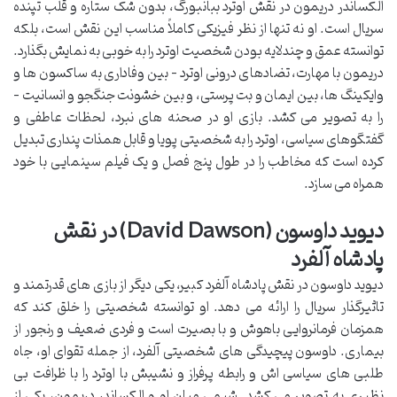
الکساندر دریمون در نقش اوترد ببانبورگ، بدون شک ستاره و قلب تپنده
سریال است. او نه تنها از نظر فیزیکی کاملاً مناسب این نقش است، بلکه
توانسته عمق و چندلایه بودن شخصیت اوترد را به خوبی به نمایش بگذارد.
دریمون با مهارت، تضادهای درونی اوترد – بین وفاداری به ساکسون ها و
وایکینگ ها، بین ایمان و بت پرستی، و بین خشونت جنگجو و انسانیت –
را به تصویر می کشد. بازی او در صحنه های نبرد، لحظات عاطفی و
گفتگوهای سیاسی، اوترد را به شخصیتی پویا و قابل همذات پنداری تبدیل
کرده است که مخاطب را در طول پنج فصل و یک فیلم سینمایی با خود
همراه می سازد.
دیوید داوسون (David Dawson) در نقش
پادشاه آلفرد
دیوید داوسون در نقش پادشاه آلفرد کبیر، یکی دیگر از بازی های قدرتمند و
تاثیرگذار سریال را ارائه می دهد. او توانسته شخصیتی را خلق کند که
همزمان فرمانروایی باهوش و با بصیرت است و فردی ضعیف و رنجور از
بیماری. داوسون پیچیدگی های شخصیتی آلفرد، از جمله تقوای او، جاه
طلبی های سیاسی اش و رابطه پرفراز و نشیبش با اوترد را با ظرافت بی
نظیری به تصویر می کشد. شیمی میان او و الکساندر دریمون، یکی از