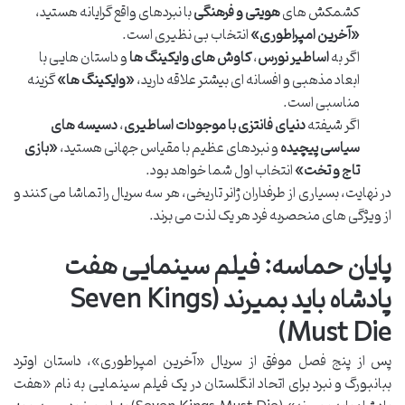
کشمکش های
هویتی و فرهنگی
با نبردهای واقع گرایانه هستید،
«آخرین امپراطوری»
انتخاب بی نظیری است.
اگر به
اساطیر نورس
،
کاوش های وایکینگ ها
و داستان هایی با
ابعاد مذهبی و افسانه ای بیشتر علاقه دارید،
«وایکینگ ها»
گزینه
مناسبی است.
اگر شیفته
دنیای فانتزی با موجودات اساطیری
،
دسیسه های
سیاسی پیچیده
و نبردهای عظیم با مقیاس جهانی هستید،
«بازی
تاج و تخت»
انتخاب اول شما خواهد بود.
در نهایت، بسیاری از طرفداران ژانر تاریخی، هر سه سریال را تماشا می کنند و
از ویژگی های منحصربه فرد هر یک لذت می برند.
پایان حماسه: فیلم سینمایی هفت
پادشاه باید بمیرند (Seven Kings
Must Die)
پس از پنج فصل موفق از سریال «آخرین امپراطوری»، داستان اوترد
ببانبورگ و نبرد برای اتحاد انگلستان در یک فیلم سینمایی به نام «هفت