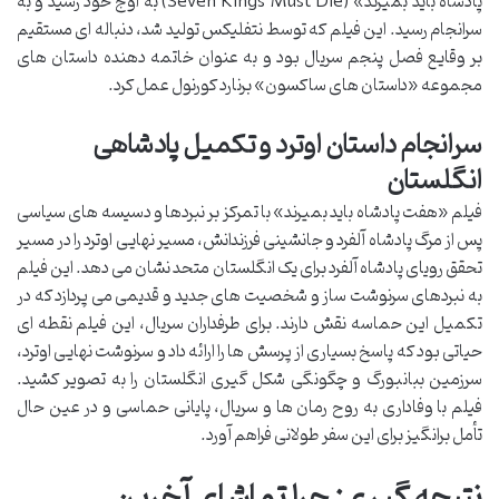
پادشاه باید بمیرند» (Seven Kings Must Die) به اوج خود رسید و به
سرانجام رسید. این فیلم که توسط نتفلیکس تولید شد، دنباله ای مستقیم
بر وقایع فصل پنجم سریال بود و به عنوان خاتمه دهنده داستان های
مجموعه «داستان های ساکسون» برنارد کورنول عمل کرد.
سرانجام داستان اوترد و تکمیل پادشاهی
انگلستان
فیلم «هفت پادشاه باید بمیرند» با تمرکز بر نبردها و دسیسه های سیاسی
پس از مرگ پادشاه آلفرد و جانشینی فرزندانش، مسیر نهایی اوترد را در مسیر
تحقق رویای پادشاه آلفرد برای یک انگلستان متحد نشان می دهد. این فیلم
به نبردهای سرنوشت ساز و شخصیت های جدید و قدیمی می پردازد که در
تکمیل این حماسه نقش دارند. برای طرفداران سریال، این فیلم نقطه ای
حیاتی بود که پاسخ بسیاری از پرسش ها را ارائه داد و سرنوشت نهایی اوترد،
سرزمین ببانبورگ و چگونگی شکل گیری انگلستان را به تصویر کشید.
فیلم با وفاداری به روح رمان ها و سریال، پایانی حماسی و در عین حال
تأمل برانگیز برای این سفر طولانی فراهم آورد.
نتیجه گیری: چرا تماشای آخرین