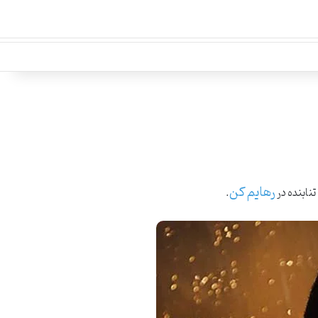
رهایم کن
نابنده در
.