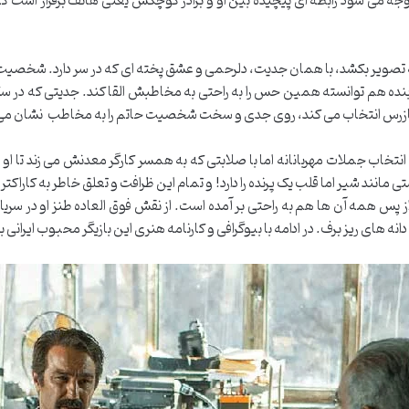
ه می شود رابطه ای پیچیده بین او و برادر کوچکش یعنی هاتف برقرار است که 
تصویر بکشد، با همان جدیت، دلرحمی و عشق پخته ای که در سر دارد. شخصیت حا
نابنده هم توانسته همین حس را به راحتی به مخاطبش القا کند. جدیتی که در
بازرس انتخاب می کند، روی جدی و سخت شخصیت حاتم را به مخاطب نشان می
 انتخاب جملات مهربانانه اما با صلابتی که به همسر کارگر معدنش می زند تا او را
انند شیر اما قلب یک پرنده را دارد! و تمام این ظرافت و تعلق خاطر به کاراکتر
و از پس همه آن ها هم به راحتی بر آمده است. از نقش فوق العاده طنز او در سر
انه های ریز برف. در ادامه با بیوگرافی و کارنامه هنری این بازیگر محبوب ایرانی