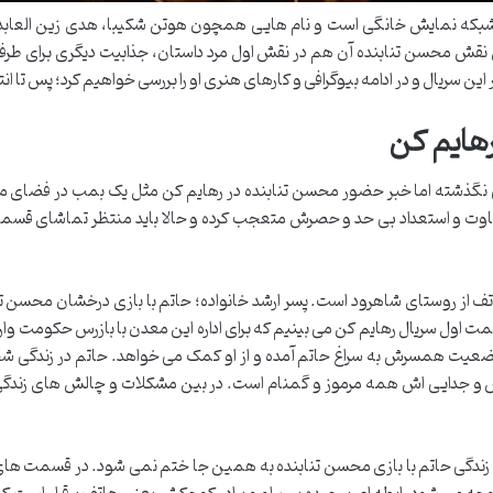
ه شبکه نمایش خانگی است و نام هایی همچون هوتن شکیبا، هدی زین العابدی
قش محسن تنابنده آن هم در نقش اول مرد داستان، جذابیت دیگری برای طرفداران
ین سریال و در ادامه بیوگرافی و کارهای هنری او را بررسی خواهیم کرد؛ پس تا ا
هایم کن
نگذشته اما خبر حضور محسن تنابنده در رهایم کن مثل یک بمب در فضای مجا
متفاوت و استعداد بی حد و حصرش متعجب کرده و حالا باید منتظر تماشای قسمت 
هاتف از روستای شاهرود است. پسر ارشد خانواده؛ حاتم با بازی درخشان محسن تنا
مت اول سریال رهایم کن می بینیم که برای اداره این معدن با بازرس حکومت وار
 وضعیت همسرش به سراغ حاتم آمده و از او کمک می خواهد. حاتم در زندگی 
و جدایی اش همه مرموز و گمنام است. در بین مشکلات و چالش های زندگی اما
زندگی حاتم با بازی محسن تنابنده به همین جا ختم نمی شود. در قسمت های بع