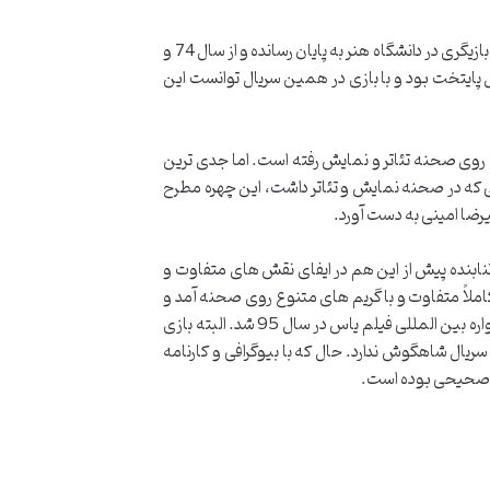
محسن تنابنده بازیگر، کارگردان و فیلمنامه نویس ایرانی متولد 26 فروردین ماه سال 1354 در تهران است. او تحصیلاتش را در در زمینه بازیگری در دانشگاه هنر به پایان رسانده و از سال 74 و
یال پایتخت بود و با بازی در همین سریال توانست این
 روی صحنه تئاتر و نمایش رفته است. اما جدی ترین
انی حسن وارسته در سال 74 باز می گردد. بعد از موفقیت هایی که در صحنه نمایش و تئاتر داشت، این چهره مطرح
یرضا امینی به دست آورد.
تنابنده پیش از این هم در ایفای نقش های متفاوت و
ملاً متفاوت و با گریم های متنوع روی صحنه آمد و
تبهر و استعداد خود را به رخ بینندگان کشید. در نهایت هم به پاس زحماتش برنده بهترین بازیگر مرد را در جشن حافظ سال 93 و جشنواره بین المللی فیلم یاس در سال 95 شد. البته بازی
ریال شاهگوش ندارد. حال که با بیوگرافی و کارنامه
لاً صحیحی بوده است.