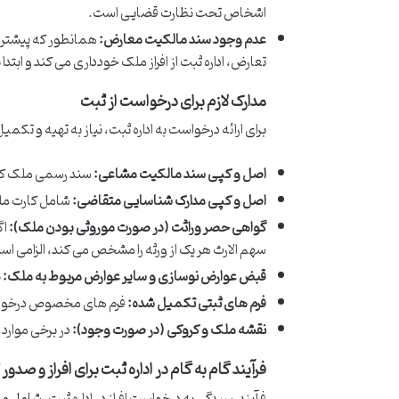
اشخاص تحت نظارت قضایی است.
عدم وجود سند مالکیت معارض:
همانطور که پیشتر 
تعارض، اداره ثبت از افراز ملک خودداری می کند و ابتد
مدارک لازم برای درخواست از ثبت
برای ارائه درخواست به اداره ثبت، نیاز به تهیه و تکمی
اصل و کپی سند مالکیت مشاعی:
سند رسمی ملک که 
اصل و کپی مدارک شناسایی متقاضی:
شامل کارت مل
گواهی حصر وراثت (در صورت موروثی بودن ملک):
اگ
سهم الارث هر یک از ورثه را مشخص می کند، الزامی اس
قبض عوارض نوسازی و سایر عوارض مربوط به ملک:
ب
فرم های ثبتی تکمیل شده:
فرم های مخصوص درخواست 
نقشه ملک و کروکی (در صورت وجود):
در برخی موارد،
فرآیند گام به گام در اداره ثبت برای افراز و صدور
فرآیند رسیدگی به درخواست افراز در اداره ثبت، شامل 