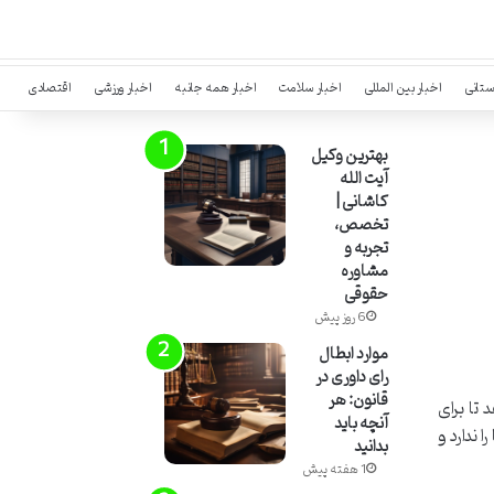
ستانی
اخبار بین المللی
اخبار سلامت
اخبار همه جانبه
اخبار ورزشی
اقتصادی
بهترین وکیل
آیت الله
کاشانی |
تخصص،
تجربه و
مشاوره
حقوقی
6 روز پیش
موارد ابطال
رای داوری در
قانون: هر
تا برای
آنچه باید
 ندارد و
بدانید
1 هفته پیش