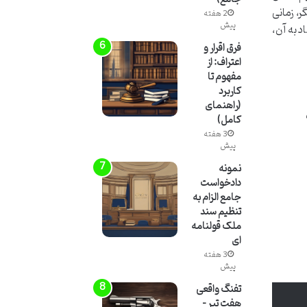
ر، زمانی
2 هفته
پیش
د به آن،
فرق اقرار و
اعتراف: از
مفهوم تا
کاربرد
(راهنمای
کامل)
3 هفته
پیش
نمونه
دادخواست
جامع الزام به
تنظیم سند
ملک قولنامه
ای
3 هفته
پیش
تفنگ واقعی
هفت تیر –