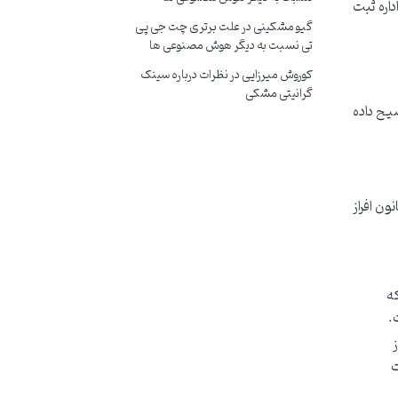
اره ثبت
گیو مشکینی
در
علت برتری چت جی پی
تی نسبت به دیگر هوش مصنوعی ها
کوروش میرزایی
در
نظرات درباره سینک
گرانیتی مشکی
ضیح داده
ک تنها در شرایط خاصی صلاحیت رسیدگی به درخواست افراز املاک مشاع را دارد. این صلاحیت بر اساس ماده 1 قانون افراز
که
.
ت