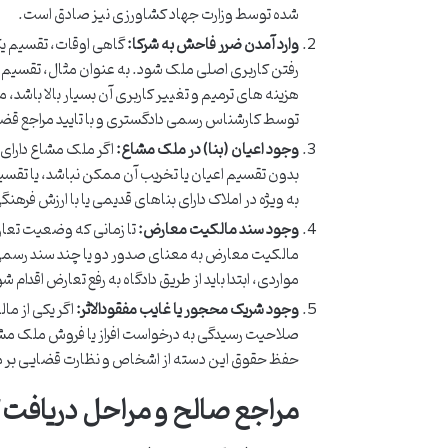
شده توسط وزارت جهاد کشاورزی نیز صادق است.
وارد آمدن ضرر فاحش به شرکا:
گاهی اوقات، تقسیم یک
رفتن کاربری اصلی ملک شود. به عنوان مثال، تقسیم ی
هزینه های ترمیم و تغییر کاربری آن بسیار بالا باش
توسط کارشناس رسمی دادگستری و با تایید مراجع قض
وجود اعیان (بنا) در ملک مشاع:
اگر ملک مشاع دارای 
بدون تقسیم اعیان یا تخریب آن ممکن نباشد، یا تقسی
به ویژه در املاک دارای بناهای قدیمی یا با ارزش فرهن
وجود سند مالکیت معارض:
تا زمانی که وضعیت تعارض
مالکیت معارض به معنای صدور دو یا چند سند رسمی ب
مواردی، ابتدا باید از طریق دادگاه به رفع تعارض اقدام
وجود شریک محجور یا غایب مفقودالاثر:
اگر یکی از م
صلاحیت رسیدگی به درخواست افراز یا فروش ملک مشاع، 
حفظ حقوق این دسته از اشخاص و نظارت قضایی بر م
مراجع صالح و مراحل دریافت گ