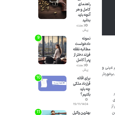
راهنمای
کامل و هر
آنچه باید
بدانید
3 هفته
پیش
نمونه
دادخواست
مطالبه نفقه
فرزند دختر از
پدر | کامل
3 هفته
 عینی و
پیش
برخوردار
برای اقاله
قرارداد ملکی
چه باید
ر
بکنیم؟
ی
19/11/1404
از
ن
بهترین وکیل