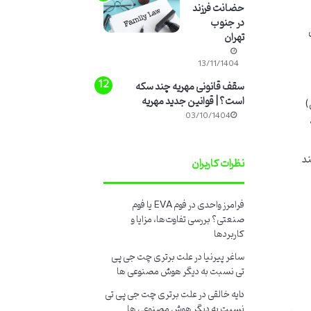
حضانت فرزند
در جنوب
تهران
13/11/1404
سقف قانونی مهریه چند سکه
است؟ | قوانین جدید مهریه
)
03/10/1404
ند
نظرات کاربران
فرامرز واحدی
در
فوم EVA یا فوم
صنعتی؟ بررسی تفاوت‌ها، مزایا و
کاربردها
ساغر پیرنیا
در
علت برتری چت جی پی
تی نسبت به دیگر هوش مصنوعی ها
دایه خالقی
در
علت برتری چت جی پی تی
نسبت به دیگر هوش مصنوعی ها