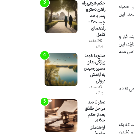
حکم شرعی راه
ی همراه
رفتن دختر و
ند. این
پسر باهم
چیست؟ –
راهنمای
کامل
 افراز و
2 هفته
رند، این
پیش
اهی عدم
صلح با خود:
ویژگی ها و
مسیر رسیدن
به آرامش
درونی
2 هفته
اهی نقطه
پیش
صفر تا صد
مراحل طلاق
بعد از حکم
دادگاه
ست که یک
(راهنمای
یم نشدن
جامع)