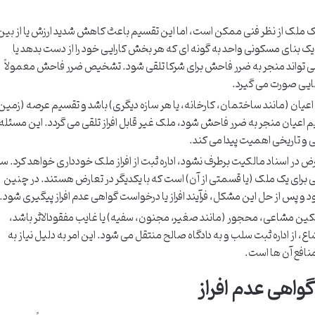
 ملک از نظر فنی ممکن است، اما این تقسیم باعث کاهش شدید ارزش یا از بین
ک بنای مسکونی واحد به گونه ای که هر بخش کارایی خود را از دست بدهد یا
د، می تواند منجر به ضرر فاحش برای شرکا تلقی شود. تشخیص ضرر فاحش معمولاً
ایی صورت می گیرد.
اعیان (مانند ساختمان، کارخانه، یا هر سازه دیگری) باشد و تقسیم عرصه (زمین
م اعیان منجر به ضرر فاحش شود، ملک غیر قابل افراز تلقی می گردد. این مسئله
گی و تاریخی اهمیت پیدا می کند.
 در اسناد مالکیت برطرف نشود، اداره ثبت از افراز ملک خودداری خواهد کرد. س
رای یک ملک (یا قسمتی از آن) است که با یکدیگر در تعارض هستند. در چنین
 شود و پس از حل این مشکل، فرآیند افراز یا درخواست گواهی عدم افراز پیگیری شود.
الکین مشاعی، محجور (مانند صغیر، مجنون، سفیه) یا غایب مفقودالاثر باشد،
از اداره ثبت سلب و به دادگاه صالح منتقل می شود. این امر به دلیل نیاز به
نافع آن ها است.
واهی عدم افراز