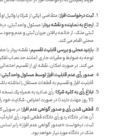
ثبت درخواست افراز:
متقاضی (یکی از شرکا یا وکیل او) 
ارجاع به نماینده و نقشه بردار:
مسئول واحد ثبتی، درخوا
ثبتی ملک، از خاتمه یافتن جریان ثبتی و عدم وجود 
محلی اقدام می کند.
بازدید محلی و بررسی قابلیت تقسیم:
نقشه بردار با حض
توجه به ضوابط و مقررات جاری (مانند حد نصاب تفکیک
می کند. در صورت امکان، نقشه ای از تقسیم احتمالی
صدور رأی عدم قابلیت افراز توسط مسئول واحد ثبتی:
قابلیت افراز و تقسیم به قطعات مستقل را نداشته باشد
ابلاغ رأی به کلیه شرکا:
رأی صادره به همراه یک نسخه از
10 روز مهلت دارند تا در صورت اعتراض، شکایت خود را به دادگاه عمومی حقوقی محل وقوع ملک تسلیم کنند.
قطعی شدن رأی و صدور گواهی عدم افراز:
در صورتی که 
آن ها در دادگاه رد و رأی دادگاه قطعی شود، رأی اداره
ثبت، درخواست «صدور گواهی عدم افراز» را بر اساس
ملک در دادگاه مورد نیاز خواهد بود.