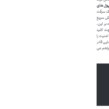
ول های
سک سرقت
 شوند تا امکان پردازش سریع
 بر این،
چند کلید
منیت را
یی قادر
فراهم می