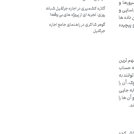
رورها و
گلاره کشمیری
در
اجاره جرثقیل شبانه
رعت شناسایی و
روزی: تجربه ای از پروژه های بی وقفه!
 داده ها
 پیچیده
گوهر شاکری
در
راهنمای جامع اجاره
جرثقیل
مهم ترین
به حساب
وانند به
، آن را
ابه جایی
آن ها را
د.
لاش کرده