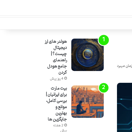
هولدر های ارز
دیجیتال
چیست؟ |
راهنمای
جامع هودل
کردن
4 روز پیش
بیت مارت
برای ایرانیان |
بررسی کامل،
موانع و
بهترین
جایگزین ها
2 هفته
پیش