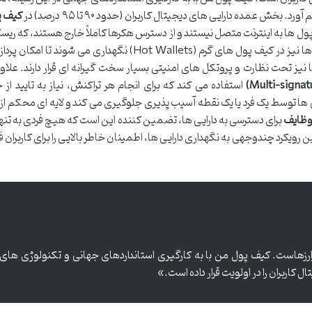
 بخش عمده دارایی های دیجیتال کاربران (حدود ۹۰ تا ۹۵ درصد) در
کیف پ
ول ها به اینترنت متصل نیستند و از دسترس هکرها کاملاً خارج هستند، که ری
آنلاین را به حداقل می رساند. بخش کوچکی از دارایی ها نیز در کیف پول های گرم (Hot Wallets) نگهداری می
 نیز تحت نظارت و پروتکل های امنیتی بسیار سخت گیرانه ای قرار دارند. علاوه
استفاده می کند که برای انجام هر تراکنش، نیاز به تایید از 
ها توسط یک فرد یا یک نقطه آسیب پذیری جلوگیری می کند و لایه ای محکم از ا
 وظایف
برای دسترسی به دارایی ها، تضمین کننده این است که هیچ فردی به تنها
ن رویکرد چندوجهی به نگهداری دارایی ها، اطمینان خاطر بالایی را برای کاربران 
ارزهاست. کیف پول من با به کارگیری استانداردهای جهانی و تکنولوژی های
 کاربران را در اولویت قرار داده است.»