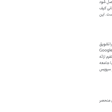
مینان حاصل شود
انی کیف
ست. این
را تشویق
که های اجتماعی به اشتراک بگذارند. بررسی این بازخوردها در منابعی مانند Google My
فرم ارائه
ا جامعه
مر سرویس
تی منحصر