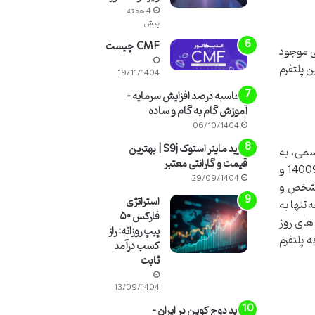
4 هفته
پیش
CMF چیست
نی موجود
 پلتفرم
19/11/1404
محاسبه درصد افزایش سرمایه –
آموزش گام به گام و ساده
06/10/1404
خرید ماینر استوک S9j | بهترین
بت رسمی، به
قیمت و گارانتی معتبر
معنای تایید ماهیت حقوقی شرکت و آغاز فعالیت های آن تحت نظارت نهادهای قانونی کشور است. شرکت با شناسه ملی 14009772500 و
29/09/1404
مشخص و
استراتژی
 تنها به
فارکس ۵۰
های روز
پیپ روزانه: راز
 پلتفرم
کسب درآمد
ثابت
13/09/1404
خرید دوج کوین در ایران –