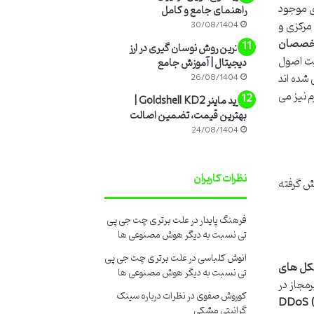
ای موجود
راهنمای جامع و کامل
مرکزی و
30/08/1404
متخصصان
بهترین روش نوسان گیری در ارز
ت اصول
دیجیتال | آموزش جامع
شده اند
26/08/1404
م نیز می
خرید ماینر Goldshell KD2 |
بهترین قیمت، تضمین اصالت
24/08/1404
نظرات کاربران
ش گرفته
فرهنگ پایدار
در
علت برتری چت جی پی
تی نسبت به دیگر هوش مصنوعی ها
انوش کلباسی
در
علت برتری چت جی پی
کل های
تی نسبت به دیگر هوش مصنوعی ها
مجاز در
کوروش صفوی
در
نظرات درباره سینک
DDoS (
گرانیتی مشکی