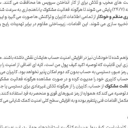
است های مخرب و تلاش برای از کار انداختن سرویس ها محافظت می کنند. س
زیرساخت ها به صورت ۲۴ ساعته و در هفت روز هفته (۲۴/۷) پایش می شوند تا هرگونه فعالیت مشکوک یا ناهنجاری به س
ی منظم و خودکار
از تمامی اطلاعات کاربران و تراکنش ها صورت می گیرد و این
ذخیره سازی می شوند. این اقدامات، زیرساختی مقاوم در برابر تهدیدات رایج و
ان فراهم شده تا خودشان نیز در افزایش امنیت حساب هایشان نقش داشته باشند. 
 این قابلیت که توصیه اکید کیف پول من است، لایه ای اضافی از امنیت را 
 رمز عبور، دسترسی به حساب بدون کد دوم امکان پذیر نخواهد بود. کاربران می ت
ب کاربری خود را مدیریت کرده و در صورت مشاهده هرگونه فعالیت مشکوک
رداشت مشکوک
از حساب، کاربران را از هرگونه تلاش غیرعادی برای دسترسی یا ج
 توصیه می کند که همواره از رمز عبورهای قوی و منحصر به فرد استفاده کنند و 
، مکمل اقدامات فنی پلتفرم بوده و به افزایش سطح کلی امنیت کمک شایانی می کن
 کاربران است. کیف پول من با به کارگیری استانداردهای جهانی در این زمینه، ت