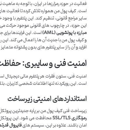
فعالیت در حوزه رمزارزها در ایران، با توجه به ماهی
است. کیف پول من همواره تلاش کرده تا فعالیت های 
سایر مراجع قانونی، تنظیم کند. این پلتفرم با وجود 
این حوزه، در چارچوب های قانونی موجود حرکت می کن
مبارزه با پولشویی (AML)
است. این فرایندها برای ج
و کیف پول من با جدیت آن ها را اعمال می کند. این رو
افزاید و آن را از سایر پلتفرم های بدون پشتوانه متمایز
امنیت فنی و سایبری: حفاظت از
امنیت فنی، ستون فقرات هر پلتفرم مالی دیجیتال اس
است. این رویکرد نه تنها اطلاعات شخصی کاربران، بلکه
استانداردهای امنیتی زیرساخت
زیرساخت فنی کیف پول من بر پایه جدیدترین پروتکل 
رمزنگاری SSL/TLS
محافظت می شود. این پروتکل ها
امان باشند. علاوه بر این، سیستم های
فایروال قدرتم