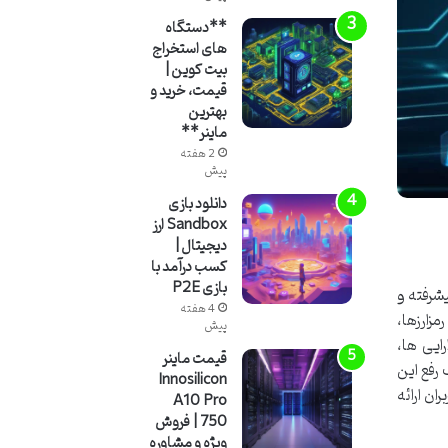
**دستگاه
های استخراج
بیت کوین |
قیمت، خرید و
بهترین
ماینر**
2 هفته
پیش
دانلود بازی
Sandbox ارز
دیجیتال |
کسب درآمد با
بازی P2E
یشرفته و
4 هفته
مزارزها،
پیش
ایی ها،
قیمت ماینر
رفع این
Innosilicon
ان ارائه
A10 Pro
750 | فروش
ویژه و مشاوره