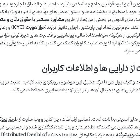
ت نوین آن و نبود قوانین جامع و مشخص، نیازمند احتیاط و انطباق با چارچوب ه
خود را منطبق بر بخشنامه ها و دستورالعمل های نهادهای ناظر، به ویژه بانک 
خلاءهای قانونی در بخش رمزارزها، از طریق
مشاوره مستمر با حقوق دانان و 
د. مهم ترین نماد این پایبندی، اجرای دقیق فرایند
احراز هویت (KYC)
و رعای
لوگیری از هرگونه سوءاستفاده مالی، پولشویی و فعالیت های غیرقانونی طراحی 
یکرد، نه تنها به تقویت امنیت کاربران کمک می کند، بلکه به اعتبار حقوقی پلتفر
 می سازد.
 دارایی ها و اطلاعات کاربران
ت و کیف پول من با درک عمیق این موضوع، رویکردی چند لایه به امنیت در پی
 دارایی های دیجیتال آن ها را در برابر تهدیدات سایبری محافظت می کند.
های امنیتی بنا شده است. تمامی ارتباطات بین کاربر و وب سایت از طریق
پروت
 تضمین می کنند که اطلاعات رد و بدل شده، کدگذاری شده و از دسترسی غیر
ند و پیشرفته
، به همراه راهکارهای مقابله با حملات
Distributed Denial of