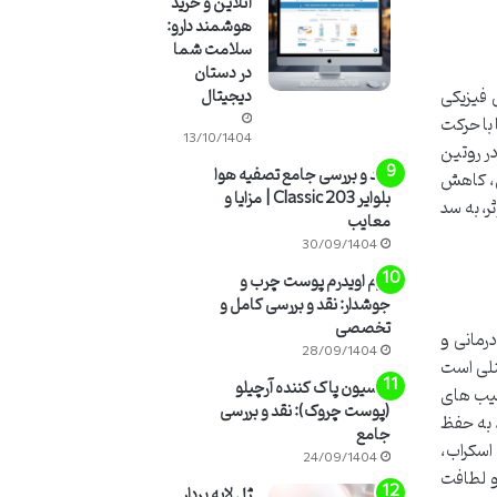
آنلاین و خرید
هوشمند دارو:
سلامت شما
در دستان
 فیزیکی
دیجیتال
با حرکت
13/10/1404
ر روتین
نقد و بررسی جامع تصفیه هوا
ی، کاهش
بلوایر 203 Classic | مزایا و
، به سد
معایب
30/09/1404
کرم اویدرم پوست چرب و
جوشدار: نقد و بررسی کامل و
تخصصی
رمانی و
28/09/1404
کسیدان ها و ترکیبات فنلی است
لوسیون پاک کننده آرچیلو
ر برابر آسیب های
(پوست چروک): نقد و بررسی
 به حفظ
جامع
اسکراب،
24/09/1404
و لطافت
ژل لایه بردار