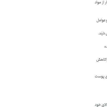
از مواد
د و عوامل
می دارند.
ه
ا کاهش
یری پوست
لای خود