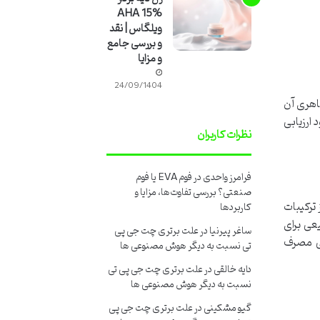
AHA 15%
ویلگاس | نقد
و بررسی جامع
و مزایا
24/09/1404
اهری آن
 ارزیابی
نظرات کاربران
فرامرز واحدی
در
فوم EVA یا فوم
صنعتی؟ بررسی تفاوت‌ها، مزایا و
از ترکیبات
کاربردها
عی برای
ساغر پیرنیا
در
علت برتری چت جی پی
تی مصرف
تی نسبت به دیگر هوش مصنوعی ها
دایه خالقی
در
علت برتری چت جی پی تی
نسبت به دیگر هوش مصنوعی ها
گیو مشکینی
در
علت برتری چت جی پی