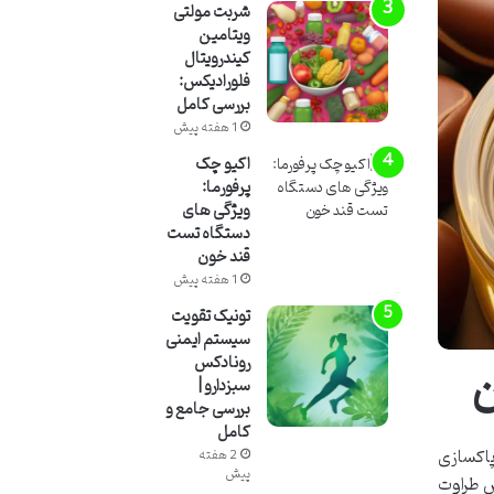
شربت مولتی
ویتامین
کیندرویتال
فلورادیکس:
بررسی کامل
1 هفته پیش
اکیو چک
پرفورما:
ویژگی های
دستگاه تست
قند خون
1 هفته پیش
تونیک تقویت
سیستم ایمنی
ن
رونادکس
سبزدارو |
بررسی جامع و
کامل
پاکسازی
2 هفته
پیش
ش طراوت