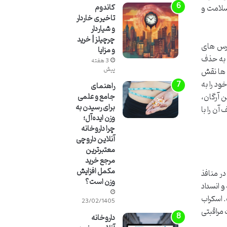
کاندوم
سلامت و
تاخیری خاردار
و شیاردار
چرچیلز | خرید
ترس های
و مزایا
 به حذف
3 هفته
پیش
 ها نقش
ود را به
راهنمای
 آرگان،
جامع و علمی
برای رسیدن به
آن را با
وزن ایده‌آل؛
چرا داروخانه
آنلاین داروچی
معتبرترین
مرجع خرید
مکمل افزایش
ر منافذ
وزن است؟
 انسداد
 اسکراب
23/02/1405
 مراقبتی
داروخانه