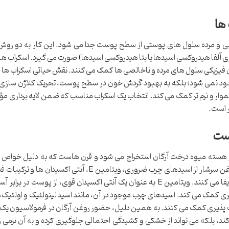
ها
لایی و مرده سلول های پوستی از سطح پوست جدا می شود. این کار به دو روش
 آلفا هیدروکسی اسیدها یا بتا هیدروکسی اسیدها) صورت می گیرد. اسکراب ها 
دن فیزیکی سلول های مرده و ناخالصی ها کمک می کنند. نقش حیاتی اسکراب ها د
دود نمی شود؛ بلکه به بهبود گردش خون در سطح پوست، تحریک کلاژن ساز
ار و نرم تر کمک می کند. انتخاب یک اسکراب مناسب که ضمن لایه برداری مؤثر
ر است.
وست
از هسته میوه درخت آرگان استخراج می شود و قرن هاست که به دلیل خواص د
زیبایی بخش خود مورد استفاده قرار می گیرد. این روغن سرشار از اسیدهای چرب ضروری، ویتامین E، آنتی ا
که هر یک نقش مهمی در سلامت و شادابی پوست ایفا می کنند. ویتامین E به عنوان یک آنتی اکسیدان قوی، از پوست د
ری کمک می کند. اسیدهای چرب موجود در آن، مانند اسید لینولئیک و اولئیک،
 پذیری کمک می کنند. به همین دلیل، حضور روغن آرگان در فرمولاسیون یک 
کند، بلکه می تواند از خشکی و کشیدگی احتمالی جلوگیری کرده و به آن نرمی 