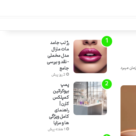
رژ لب جامد
مات مارال
مدل مخملی
– نقد و بررسی
جامع
2 روز پیش
پمپ
بیوکراتین
کمپلکس
کارن |
راهنمای
کامل ویژگی
ها و مزایا
1 هفته پیش