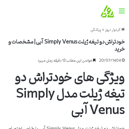
منو
کردوار نیوز
»
پزشکی
خودتراش دو تیغه ژیلت Simply Venus آبی | مشخصات و
خرید
20/07/1404
خواندن این مطلب 13 دقیقه زمان میبرد
ویژگی های خودتراش دو
تیغه ژیلت مدل Simply
Venus آبی
خودتراش دو تیغه ژیلت مدل Simply Venus آبی با طراحی اختصاصی