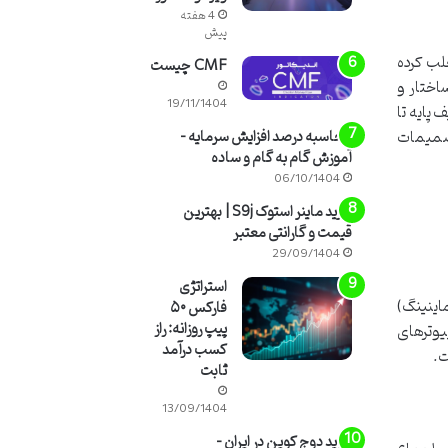
4 هفته
پیش
جلب کرده
CMF چیست
اختار و
19/11/1404
 پایه تا
 تصمیمات
محاسبه درصد افزایش سرمایه –
آموزش گام به گام و ساده
06/10/1404
خرید ماینر استوک S9j | بهترین
قیمت و گارانتی معتبر
29/09/1404
استراتژی
ماینینگ)
فارکس ۵۰
پیپ روزانه: راز
یوترهای
کسب درآمد
ت.
ثابت
13/09/1404
خرید دوج کوین در ایران –