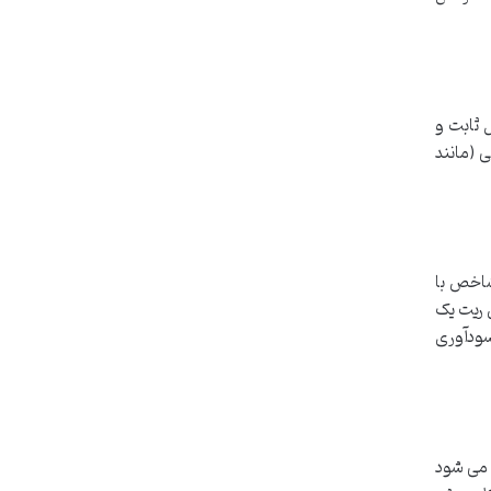
 ثابت و
 (مانند
شاخص با
ری می شود. هرچه هش ریت یک
سودآوری
 می شود