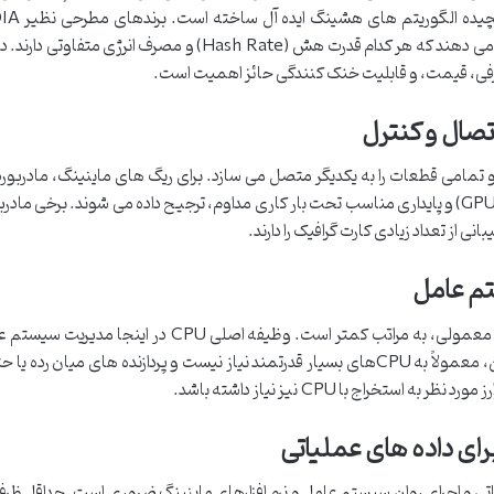
AMD مدل های متنوعی از کارت های گرافیک را ارائه می دهند که هر کدام قدرت هش (Hash Rate) و مصرف انرژ
 و تمامی قطعات را به یکدیگر متصل می سازد. برای ریگ های ماینینگ، مادربور
تعداد اسلات PCI Express بالا (برای اتصال چندین GPU) و پایداری مناسب تحت بار کاری مداوم، ترجیح داده می شوند. برخی 
ی از تعداد زیادی کارت گرافیک را دارند.
در ریگ های ماینر، نقش CPU برخلاف کامپیوترهای معمولی، به مراتب کمتر است. وظیفه اصلی CPU در
افزارهای استخراج و ارتباط بین قطعات است. بنابراین، معمولاً به CPUهای بسیار قدرتمند نیاز نیست و پردازنده های میان 
تخراج با CPU نیز نیاز داشته باشد.
 های عملیاتی و اجرای روان سیستم عامل و نرم افزارهای ماینینگ ضروری است. حداقل ظر