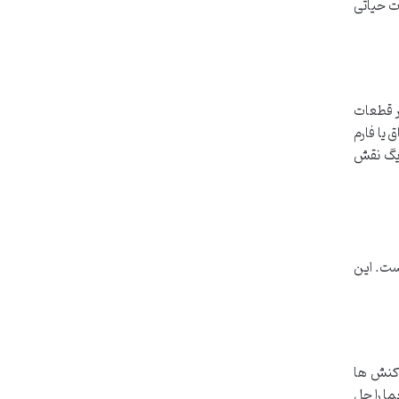
دمدت حیاتی
ر قطعات
یا فارم
GP، خنک سازی محیط کلی ریگ نقش
بر پایه الگوریتم اجماع اثبات کار (Proof-of-Work) استوار است. این
اکنش ها
ما را حل