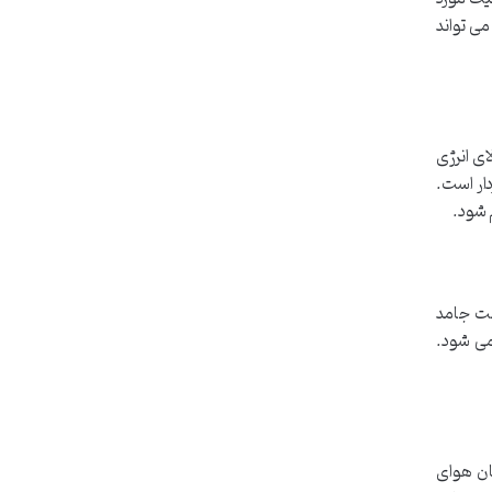
زان می تواند
بالای انرژی
Pla) از اهمیت بالایی برخوردار است.
لت جامد
 هارد دیسک های مکانیکی (HDD) ترجیح داده می شود.
ان هوای