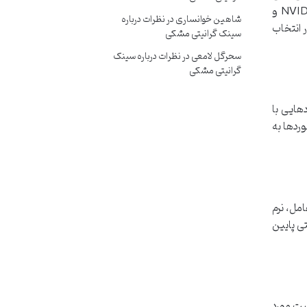
GPUها، آن ها را برای انجام محاسبات تکراری و پیچیده الگوریتم های هشینگ ایده آل ساخته است. برندهای مطرحی نظیر NVIDIA و
شاهین خوانساری
در
نظرات درباره
ی متفاوتی دارند. در انتخاب
سینک گرانیتی مشکی
سحرگل لامعی
در
نظرات درباره سینک
گرانیتی مشکی
دهایی با
مادربوردها به
 اینجا مدیریت سیستم عامل، نرم
رده یا حتی پایین
فیت مورد