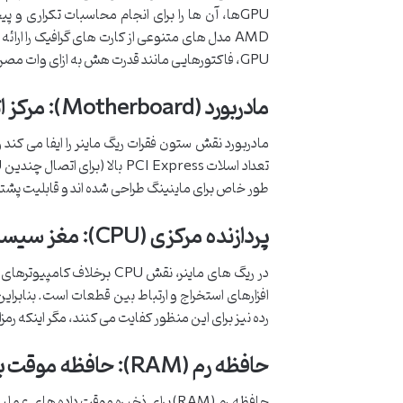
GPU، فاکتورهایی مانند قدرت هش به ازای وات مصرفی، قیمت، و قابلیت خنک کنندگی حائز اهمیت است.
مادربورد (Motherboard): مرکز اتصال و کنترل
مادربورد نقش ستون فقرات ریگ ماینر را ایفا می کند
طور خاص برای ماینینگ طراحی شده اند و قابلیت پشتیبان
پردازنده مرکزی (CPU): مغز سیستم عامل
رده نیز برای این منظور کفایت می کنند، مگر اینکه رمزارز مورد نظر به اس
حافظه رم (RAM): حافظه موقت برای داده های عملیاتی
حافظه رم (RAM) برای ذخیره موقت داده