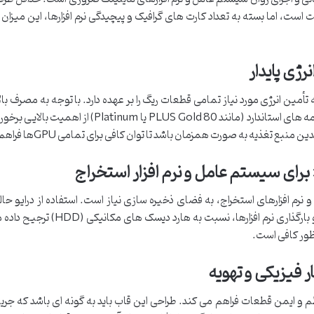
 یک ریگ ماینر معمولاً بین ۴ تا ۸ گیگابایت است، اما بسته به تعداد کارت های گرافیک و پیچیدگی نرم افزارها، این می
 (Power Supply Unit – PSU) وظیفه تأمین انرژی مورد نیاز تمامی قطعات ریگ را بر عهده دارد. با توجه به مصرف 
کارت های گرافیک، انتخاب PSU با وات بالا و گواهینامه های استاندارد (مانند 80 PLUS Gold یا tinum
بع تغذیه به صورت همزمان باشد تا توان کافی برای تمامی GPUها فراهم شود.
نرم افزارهای استخراج، به فضای ذخیره سازی نیاز است. استفاده از درایو حا
(SSD) به دلیل سرعت بالاتر در بوت شدن سیستم و بارگذاری نرم افزارها، نسبت به
 و ایمن قطعات فراهم می کند. طراحی این قاب باید به گونه ای باشد که جری