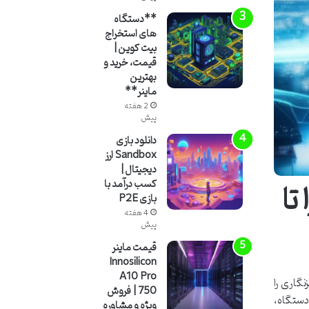
**دستگاه
های استخراج
بیت کوین |
قیمت، خرید و
بهترین
ماینر**
2 هفته
پیش
دانلود بازی
Sandbox ارز
دیجیتال |
تا
کسب درآمد با
بازی P2E
4 هفته
پیش
قیمت ماینر
Innosilicon
A10 Pro
گاری را
750 | فروش
دستگاه،
ویژه و مشاوره