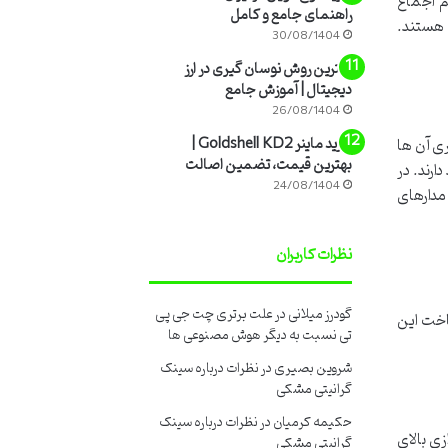
م اجماع
راهنمای جامع و کامل
اتی هستند.
30/08/1404
بهترین روش نوسان گیری در ارز
دیجیتال | آموزش جامع
26/08/1404
ی آن ها
خرید ماینر Goldshell KD2 |
بهترین قیمت، تضمین اصالت
ی شده اند و معمولاً یک پردازنده مرکزی (CPU) قدرتمند دارند. در
24/08/1404
 و قدرت هش بالا تمرکز دارند. این امر از طریق استفاده از چندین پردازنده گرافیکی (GPU) یا مدارهای
نظرات کاربران
گودرز میلانی
در
علت برتری چت جی پی
اخت این
تی نسبت به دیگر هوش مصنوعی ها
شروین بصیری
در
نظرات درباره سینک
گرانیتی مشکی
حکیمه کرمیان
در
نظرات درباره سینک
 پردازش موازی بالای
گرانیتی مشکی