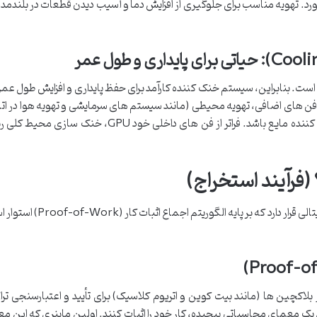
ا و سایر اجزا فراهم آورد. تهویه مناسب برای جلوگیری از افزایش دما و آسیب دیدن قطعات در بلن
 است. بنابراین، سیستم خنک کننده کارآمد برای حفظ پایداری و افزایش طول عم
 های اضافی، تهویه محیطی (مانند سیستم های سرمایشی و تهویه هوا در اتاق 
ماینینگ)، و در موارد پیشرفته تر، سیستم های خنک کننده مایع باشد. فراتر از فن های داخلی خود U
(فرآیند استخراج)
عملکرد ریگ ماینر در قلب فرآیند استخراج ارزهای دیجیتالی قرار دارد که 
 بلاکچین ها (مانند بیت کوین و اتریوم کلاسیک) برای تأیید و اعتبارسنجی تر
ل یک معمای محاسباتی پیچیده، کار خود را اثبات کنند. اولین ماینری که این مع