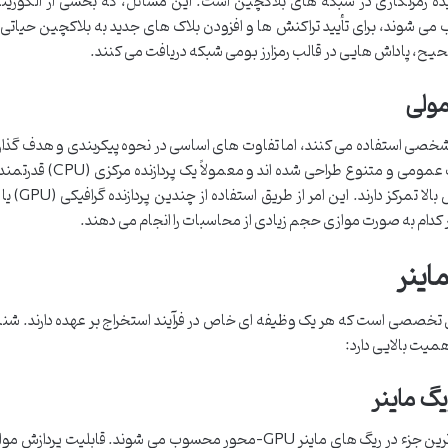
ده رمزنگاری در شبکه های بلاکچین است. این مسائل، که بخشی از الگوریت
 (Proof-of-Work – PoW) محسوب می شوند، برای تأیید تراکنش ها و افزودن بلاک های جدید به بلاکچین حی
صحیح، پاداش هایی در قالب رمزارز بومی شبکه دریافت می کنند.
مولی
 شخصی استفاده می کنند، اما تفاوت های اساسی در نحوه پیکربندی و هدف گذار
وجود دارد. کامپیوترهای معمولی برای انجام وظایف عمومی و متنوع طراح
مقابل، ریگ های ماینر بر پردازش موازی
اینر
 تخصصی است که هر یک وظیفه ای خاص در فرآیند استخراج بر عهده دارند. شن
میت بالایی دارد:
کارت های گرافیک، به ویژه مدل های قدرتمند، مهم ترین جزء در ریگ های ماینر GPU-محور محسوب می شوند. قابلیت