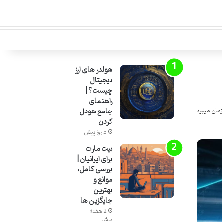
هولدر های ارز
دیجیتال
چیست؟ |
راهنمای
جامع هودل
کردن
5 روز پیش
بیت مارت
برای ایرانیان |
بررسی کامل،
موانع و
بهترین
جایگزین ها
2 هفته
پیش