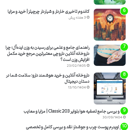
ترکیبات و عملکرد این محصول را از جنبه های مختلف مورد ارزیابی قرار
می دهد تا مصرف کنندگان بتوانند با دیدی آگاهانه تصمیم گیری نمایند.
کاندوم تاخیری خاردار و شیاردار چرچیلز | خرید و مزایا
3 هفته پیش
مشخصات و ویژگی های کلیدی محصول
شناخت مشخصات فنی و ویژگی های برجسته هر محصول، گام نخست
در ارزیابی عملکرد و کارایی آن است. شامپو بدن پالمولیو با عصاره گل
راهنمای جامع و علمی برای رسیدن به وزن ایده‌آل؛ چرا
ارکیده و شیر، با مجموعه ای از خصوصیات خاص خود را از سایر محصولات
داروخانه آنلاین داروچی معتبرترین مرجع خرید مکمل
افزایش وزن است؟
متمایز می کند. در این بخش، به بررسی جزئیات این ویژگی ها می پردازیم.
23/02/1405
نام کامل و برند محصول
داروخانه آنلاین و خرید هوشمند دارو: سلامت شما در
دستان دیجیتال
محصول مورد بررسی با نام کامل
شامپو بدن پالمولیو با عصاره گل ارکیده
13/10/1404
و شیر
در بازار شناخته می شود. برند تولیدکننده،
پالمولیو (Palmolive)
است که نامی معتبر در صنعت محصولات مراقبت شخصی محسوب می
شود و سابقه ای طولانی در تولید شوینده های باکیفیت دارد.
نقد و بررسی جامع تصفیه هوا بلوایر 203 Classic | مزایا و معایب
30/09/1404
حجم و کشور سازنده
کرم اویدرم پوست چرب و جوشدار: نقد و بررسی کامل و تخصصی