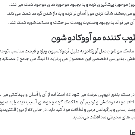
ز بروز موخوره پیشگیری کرده و به بهبود موخوره های موجود کمک می کند.
 می بخشد، شانه کردن مو را آسان تر کرده و به باز شدن گره ها کمک می کند.
ن می تواند به بهبود وضعیت پوست سر خشک و مستعد شوره کمک کند.
وب کننده مو آووکادو شون
ار، ماسک مو شون مدل آووکادو به دلیل فرمولاسیون ویژه و قیمت مناسب، توجه
بخش، به بررسی تخصصی این محصول می پردازیم تا دیدگاهی جامع از عملکرد و 
ل آووکادو با حجم ۱۵۰ میلی لیتر در بسته بندی تیوپی عرضه می شود که استفاده از آن را آسان و بهداشتی می
شون (Schon) ادعا می کند که این ماسک با تنظیم pH مو به درخشش و ترمیم آن ها کمک کرده و موهای آسیب دیده را 
رسانی و بازگرداندن نرمی و لطافت مو تأکید دارد، در حالی که از بروز الکتریس
و آسیب های محیطی محافظت می نماید.
ا