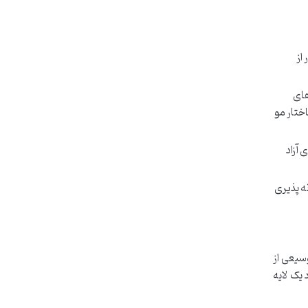
از
های
اختار مو
لودگی، اشعه UV و رادیکال های آزاد
ه پذیری
سیعی از
یک لایه