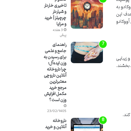
تاخیری خاردار
کادو به
و شیاردار
هدف این
چرچیلز | خرید
آووکادو
و مزایا
3 هفته
پیش
راهنمای
جامع و علمی
برای رسیدن به
 زیبایی
وزن ایده‌آل؛
 بخشند.
چرا داروخانه
آنلاین داروچی
معتبرترین
مرجع خرید
مکمل افزایش
وزن است؟
23/02/1405
کند.
داروخانه
آنلاین و خرید