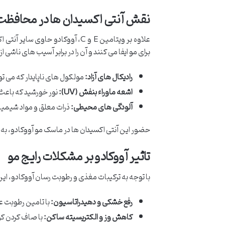
نقش آنتی اکسیدان ها در محافظت 
علاوه بر ویتامین E و C، آووکادو
برای مو ایفا می کنند و آن را در برابر آسیب های ناشی از:
رادیکال های آزاد:
مولکول های ناپایدار که می تو
اشعه ماوراء بنفش (UV):
نور خورشید که باعث
آلودگی های محیطی:
ذرات معلق و مواد شیمیایی
حضور این آنتی اکسیدان ها در ماسک مو آووکادو، ب
تاثیر آووکادو بر مشکلات رایج مو
با توجه به ترکیبات مغذی و رطوبت رسان آووکادو، این
رفع خشکی و دهیدراتاسیون:
با تامین رطوبت ع
کاهش وز و الکتریسیته ساکن:
با صاف کردن کو