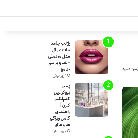
رژ لب جامد
مات مارال
مدل مخملی
– نقد و بررسی
جامع
1 روز پیش
پمپ
بیوکراتین
کمپلکس
کارن |
راهنمای
کامل ویژگی
ها و مزایا
7 روز پیش