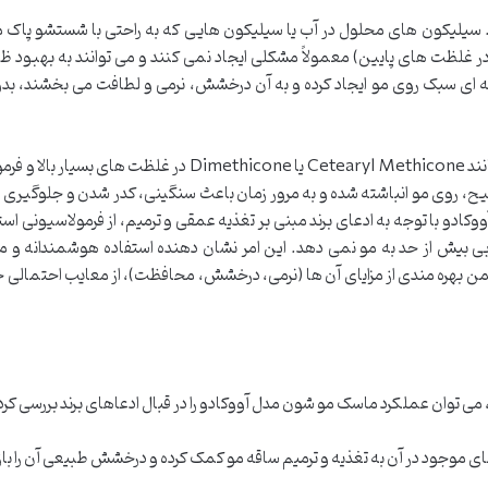
 سیلیکون های محلول در آب یا سیلیکون هایی که به راحتی با شستشو پاک 
انند Cyclopentasiloxane یا Dimethicone در غلظت های پایین) معمولاً مشکلی ایجاد نمی کنند و می توانند به بهبو
ه ای سبک روی مو ایجاد کرده و به آن درخشش، نرمی و لطافت می بخشند، بدو
اما برخی سیلیکون های سنگین و نامحلول در آب (مانند Cetearyl Methicone یا Dimethicone در غلظت ه
روی مو انباشته شده و به مرور زمان باعث سنگینی، کدر شدن و جلوگیری ا
دو با توجه به ادعای برند مبنی بر تغذیه عمقی و ترمیم، از فرمولاسیونی است
ی بیش از حد به مو نمی دهد. این امر نشان دهنده استفاده هوشمندانه و مت
بهره مندی از مزایای آن ها (نرمی، درخشش، محافظت)، از معایب احتمالی 
ن، می توان عملکرد ماسک مو شون مدل آووکادو را در قبال ادعاهای برند بررسی کرد
ی موجود در آن به تغذیه و ترمیم ساقه مو کمک کرده و درخشش طبیعی آن را با