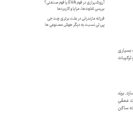
آرزو شیرازی
در
فوم EVA یا فوم صنعتی؟
بررسی تفاوت‌ها، مزایا و کاربردها
فرزانه مازندرانی
در
علت برتری چت جی
پی تی نسبت به دیگر هوش مصنوعی ها
 بسیاری
ترکیبات
 سازد. برند
به صورت عمقی
یته ساکن