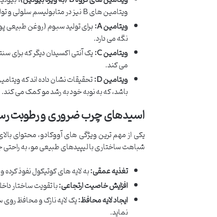
ویتامین های گروه B (به ویژه بیوتین):
ویتامین های B نیز در متابولیسم سلولی و تولید انرژی مورد نیاز برای رشد مو نقش دارند.
ویتامین A:
برای تولید سبوم (روغن طبیعی پو
نگه می دارد.
ویتامین C:
یک آنتی اکسیدان دیگر که برای س
می کند.
ویتامین D:
باشد، که به نوبه خود به رشد مو کمک می کند.
اسیدهای چرب ضروری و رطوبت رس
یکی از مهم ترین ویژگی های آووکادو، محتوای بالا
شباهت ساختاری با لیپیدهای طبیعی مو، به راحتی 
تغذیه عمقی:
به لایه های کوتیکول نفوذ کرده و 
افزایش خاصیت ارتجاعی:
با تقویت ساختار داخ
ایجاد لایه محافظ:
یک لایه نازک و محافظ روی س
نماید.