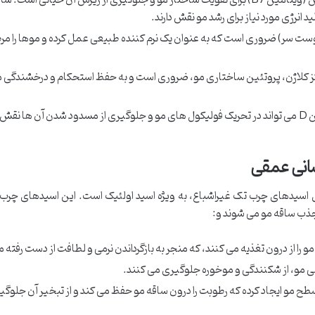
بیوتین (ویتامین B7) برای تقویت ساختار مو و جلوگیری از ریزش آن حیاتی است. سا
ست سر) ضروری است که به عنوان یک نرم کننده طبیعی عمل کرده و موها را م
نتز کلاژن، پروتئین ساختاری مو، ضروری است و به حفظ استحکام و درخشندگی
تحقیقات نشان داده اند که ویتامین D می تواند در تحریک فولیکول های مو و جلوگیری از مسدود شدن آن ها ن
انی عمقی
ی اسیدهای چرب تک غیراشباع، به ویژه اسید اولئیک است. این اسیدهای چرب 
جذب ساقه مو می شوند و:
مو را از درون تغذیه می کنند، که منجر به بازگرداندن نرمی و لطافت از دست رفته 
لی مو، از شکنندگی و موخوره جلوگیری می کنند.
طح مو ایجاد کرده که رطوبت را درون ساقه مو حفظ می کند و از تبخیر آن جلوگ