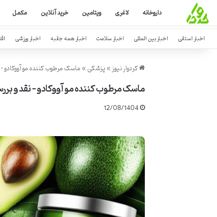
داروخانه
لاغری
ویتامین
خرید آنلاین
مکمل
اخبار استانی
اخبار بین المللی
اخبار سلامت
اخبار همه جانبه
اخبار ورزشی
اق
کردوار نیوز
»
پزشکی
»
ماسک مرطوب کننده مو آووکادو – 
ماسک مرطوب کننده مو آووکادو – نقد و برر
12/08/1404