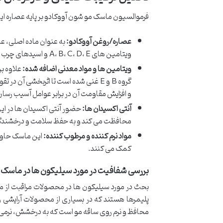
فرموالسیون ماسک مو شون آووکادو بر پایه عصاره ای
عصاره/روغن آووکادو:
به عنوان ماده اصلی، عص
ویتامین های A، B، C، D، E و اسیدهای چرب ضروری است که مستقیماً به سلامت و زیبایی مو کمک می کند.
ویتامین ها و مواد معدنی اضافه شده:
علاوه ب
گروه B و E غنی شده است تا اثربخشی آن
و افزایش مقاومت آن در برابر عوامل آسیب رسا
آنتی اکسیدان ها:
محافظت می کند و به حفظ سلامت و درخشندگ
مواد نرم کننده و مرطوب کننده:
این ماسک حاوی
کمک می کنند.
بررسی شفافیت در مورد سیلیکون ها در ماسک 
بحث در مورد سیلیکون ها در محصولات مراقبت از م
پلیمرها هستند که در بسیاری از محصولات آرایشی و 
محافظ و نرم روی ساقه مو است که به درخشش، نر