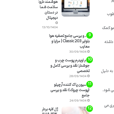
یر
هوشمند دارو:
سلامت شما
در دستان
رطوب
دیجیتال
 مو کمک
13/10/1404
نقد و بررسی جامع تصفیه هوا
بلوایر 203 Classic | مزایا و
قش داشته
معایب
30/09/1404
کرم اویدرم پوست چرب و
جوشدار: نقد و بررسی کامل و
به دلیل
تخصصی
28/09/1404
لوسیون پاک کننده آرچیلو
می شود.
(پوست چروک): نقد و بررسی
جامع
24/09/1404
یری می
ژل لایه بردار