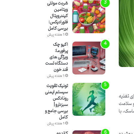
شربت مولتی
ویتامین
کیندرویتال
فلورادیکس:
بررسی کامل
1 هفته پیش
اکیو چک
پرفورما:
ویژگی های
دستگاه تست
قند خون
1 هفته پیش
تونیک تقویت
سیستم ایمنی
ی تغذیه
رونادکس
و سلامت
سبزدارو |
اسک، با
بررسی جامع و
کامل
1 هفته پیش
 پوشیده
کاندوم