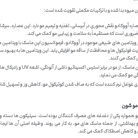
ن میوه بنا شده و با ترکیبات مکملی تقویت شده است:
اره آووکادو نقش محوری در آبرسانی، تغذیه و ترمیم مو دارد. این عصاره، سرشار 
ر ویتامین های طبیعی موجود در آووکادو، فرمولاسیون این ماسک با ویتامین 
 در تقویت فولیکول ها و محافظت از ساقه مو افزایش یابد. این ویتامین ها به بهبود س
ن کمک می کنند.
حضور آنتی اکسیدان ها در این ماسک، از مو در برابر استرس اکسیداتیو ناشی از آ
ی مو کمک می نماید.
 عوامل نرم کننده است که به صاف شدن کوتیکول مو، کاهش وز و تسهیل شان
مو شون
و همواره یکی از دغدغه های مصرف کنندگان بوده است. سیلیکون ها دسته و
بهداشتی، از جمله ماسک های مو، به کار می روند. وظیفه اصلی آن ها ایجاد 
می و کاهش اصطکاک کمک می کند.