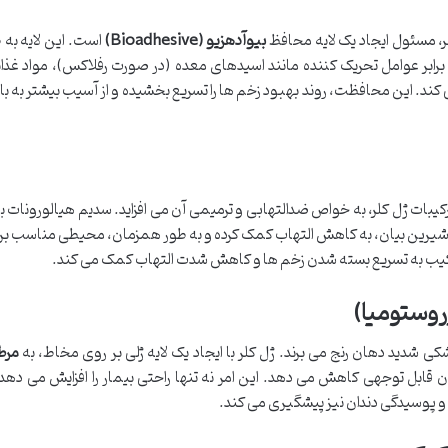
بیوآدهزیو (Bioadhesive)
است. این لایه به 
ابر عوامل تحریک کننده مانند اسیدهای معده (در صورت رفلاکس)، مواد غذایی
ند. این محافظت، روند بهبود زخم ها را تسریع بخشیده و از آسیب بیشتر به ب
بات ژل کلر، به خواص ضدالتهابی و ترمیمی آن می افزاید. سدیم هیالورونات با
از شیرین بیان، به کاهش التهاب کمک کرده و به طور همزمان، محیطی مناسب برا
رکیب به تسریع بسته شدن زخم ها و کاهش شدت التهاب کمک می کند.
وستومیا)
ی شدید دهان رنج می برند. ژل کلر با ایجاد یک لایه ژلی بر روی مخاط، به
مرط
ابل توجهی کاهش می دهد. این امر نه تنها راحتی بیمار را افزایش می دهد، 
 پوسیدگی دندان نیز پیشگیری می کند.