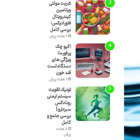
شربت مولتی
ویتامین
کیندرویتال
فلورادیکس:
بررسی کامل
1 هفته پیش
اکیو چک
پرفورما:
ویژگی های
دستگاه تست
قند خون
1 هفته پیش
تونیک تقویت
سیستم ایمنی
رونادکس
سبزدارو |
بررسی جامع و
کامل
2 هفته
پیش