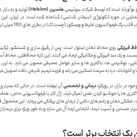
نوآورانه است که توسط شرکت سوئیسی
هلسین (Helsinn)
تولید و به بازار
حمایتی در حوزه انکولوژی (سرطان شناسی) شناخته شده است. در ایران، ای
وارد و توزیع می گردد. ژل کلر در قالب یک فرمولاسیون
فظ فیزیکی
روی مخاط دهان استوار است. پس از رقیق سازی و شستشو، ترکیب
بند و یک سد فیزیکی و مکانیکی ایجاد می کنند. این لایه محافظتی، مخاط آس
ایی، نوشیدنی ها، باکتری ها و سایر عوامل محیطی مصون می دارد. به این تر
التهابات، درد به سرعت تسکین می یابد و فرایند ترمیم طبیعی بافت تسهیل م
 در بازار، در رویکرد
درمانی و تخصصی
آن نهفته است. در حالی که بسیاری 
ی ها یا خوشبو کردن نفس تمرکز دارند، ژل کلر با فرمولاسیونی خاص، هدفمن
 خشکی دهان و زخم های ناشی از درمان های پزشکی می پردازد. این محصول فا
یار حساس و آسیب دیده، انتخابی ایده آل می سازد و به طور ویژه برای بیمارا
 یک انتخاب برتر است؟