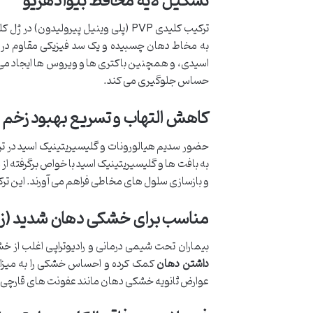
تشکیل لایه محافظ بیوآدهزیو
ترکیب کلیدی PVP (پلی وینیل پیرولیدون) در ژل کلر، مسئول ایجاد یک لایه محافظ
به مخاط دهان چسبیده و یک سد فیزیکی مقاوم در بر
اسیدی، و همچنین باکتری ها و ویروس ها ایجاد می ک
حساس جلوگیری می کند.
کاهش التهاب و تسریع بهبود زخم
حضور سدیم هیالورونات و گلیسیریتینیک اسید در ترکی
به بافت ها و گلیسیریتینیک اسید با خواص برگرفته 
و بازسازی سلول های مخاطی فراهم می آورند. این ت
مناسب برای خشکی دهان شدید (زر
بیماران تحت شیمی درمانی و رادیوتراپی اغلب از خشک
داشتن دهان
کمک کرده و احساس خشکی را به میزان ق
عوارض ثانویه خشکی دهان مانند عفونت های قارچی و