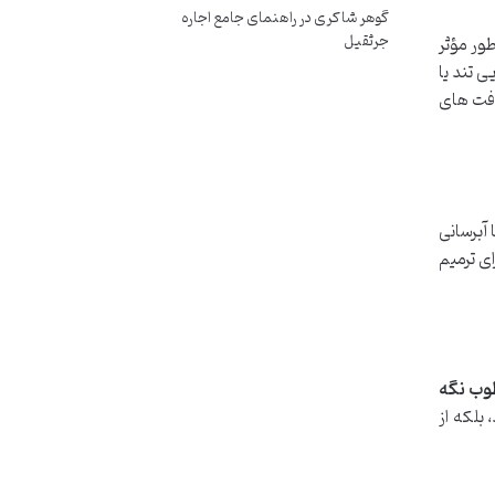
گوهر شاکری
در
راهنمای جامع اجاره
جرثقیل
طور مؤثر
 تند یا
افت های
 آبرسانی
ی ترمیم
وب نگه
بلکه از