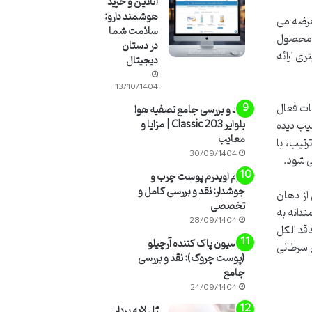
آنلاین و خرید
هوشمند دارو:
 عرضه می
سلامت شما
ن محصول
در دستان
 غلیظ و ویسکوز (چسبناک) در بطری های 180 میلی لیتری ارائه
دیجیتال
13/10/1404
ات فعال
نقد و بررسی جامع تصفیه هوا
بلوایر 203 Classic | مزایا و
یب دیده
معایب
تیب، با
30/09/1404
ی شود.
کرم اویدرم پوست چرب و
جوشدار: نقد و بررسی کامل و
از دهان
تخصصی
دانه به
28/09/1404
قد الکل
لوسیون پاک کننده آرچیلو
ن سرطانی
(پوست چروک): نقد و بررسی
جامع
24/09/1404
ژل لایه بردار