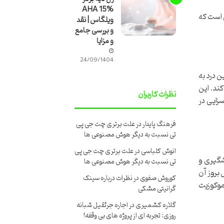
AHA 15%
 است که
ویلگاس | نقد
و بررسی جامع
و مزایا
24/09/1404
ن درد به
ند. این
نظرات کاربران
سزایی در
فرهنگ پایدار
در
علت برتری چت جی پی
تی نسبت به دیگر هوش مصنوعی ها
انوش کلباسی
در
علت برتری چت جی پی
شگیری و
تی نسبت به دیگر هوش مصنوعی ها
بروز آن
کوروش صفوی
در
نظرات درباره سینک
موکوزیت
گرانیتی مشکی
گلاره کشمیری
در
اجاره جرثقیل شبانه
روزی: تجربه ای از پروژه های بی وقفه!