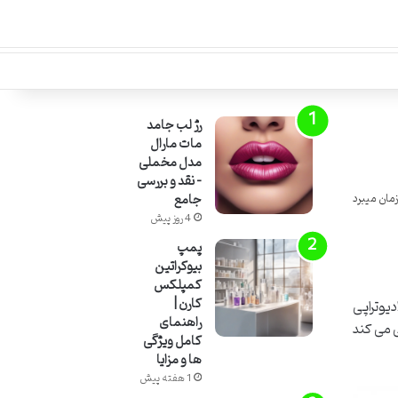
رژ لب جامد
مات مارال
مدل مخملی
– نقد و بررسی
جامع
4 روز پیش
پمپ
بیوکراتین
کمپلکس
کارن |
یوتراپی
راهنمای
 می کند
کامل ویژگی
ها و مزایا
1 هفته پیش