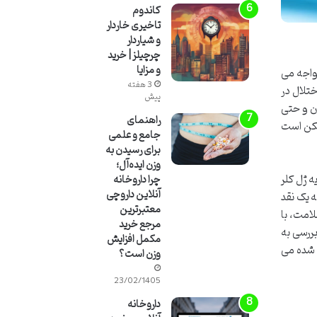
کاندوم
تاخیری خاردار
و شیاردار
چرچیلز | خرید
و مزایا
واجه می
3 هفته
تلال در
پیش
دن و حتی
راهنمای
مکن است
جامع و علمی
برای رسیدن به
وزن ایده‌آل؛
 ژل کلر
چرا داروخانه
آنلاین داروچی
ئه یک نقد
معتبرترین
امت، با
مرجع خرید
ررسی به
مکمل افزایش
 شده می
وزن است؟
23/02/1405
داروخانه