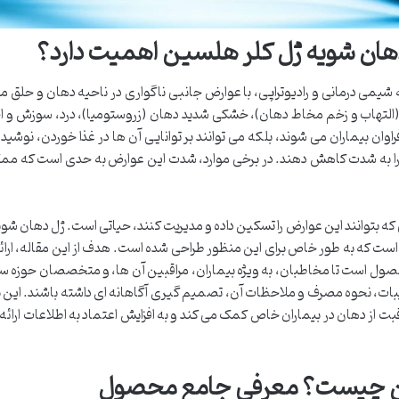
دهان شویه ژل کلر هلسین اهمیت دارد؟
شیمی درمانی و رادیوتراپی، با عوارض جانبی ناگواری در ناحیه دهان و حلق م
(التهاب و زخم مخاط دهان)، خشکی شدید دهان (زروستومیا)، درد، سوزش و اخ
راوان بیماران می شوند، بلکه می توانند بر توانایی آن ها در غذا خوردن، نوشی
گی را به شدت کاهش دهند. در برخی موارد، شدت این عوارض به حدی است که م
 بتوانند این عوارض را تسکین داده و مدیریت کنند، حیاتی است. ژل دهان شویه
کی از این محصولات است که به طور خاص برای این منظور طراحی شده است. هدف از این مقاله، ارا
حصول است تا مخاطبان، به ویژه بیماران، مراقبین آن ها، و متخصصان حوزه سل
ات، نحوه مصرف و ملاحظات آن، تصمیم گیری آگاهانه ای داشته باشند. این ب
از دهان در بیماران خاص کمک می کند و به افزایش اعتماد به اطلاعات ارائه
ین چیست؟ معرفی جامع محصول