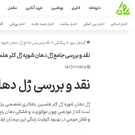
داروخانه
لاغری
ویتامین
خرید آنلاین
مکمل
اخبار استانی
اخبار بین المللی
اخبار سلامت
اخبار همه جانبه
اخبار ورزشی
اق
کردوار نیوز
»
پزشکی
»
نقد و بررسی جامع ژل دهان شویه
نقد و بررسی جامع ژل دهان شویه ژل کلر ه
14/07/1404
نقد و بررسی ژل ده
ژل دهان شویه ژل کلر هلسین راهکاری تخصصی برای 
است که از عوارضی چون موکوزیت و خشکی دهان رنج می
و نقش مهمی در بهبود کیفیت زندگی این بیماران ایفا