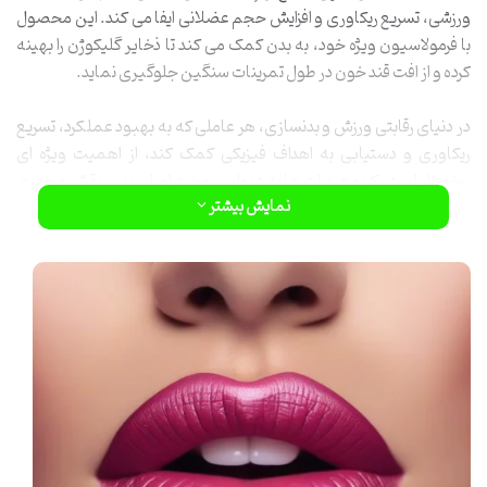
ورزشی، تسریع ریکاوری و افزایش حجم عضلانی ایفا می کند. این محصول
با فرمولاسیون ویژه خود، به بدن کمک می کند تا ذخایر گلیکوژن را بهینه
کرده و از افت قند خون در طول تمرینات سنگین جلوگیری نماید.
در دنیای رقابتی ورزش و بدنسازی، هر عاملی که به بهبود عملکرد، تسریع
ریکاوری و دستیابی به اهداف فیزیکی کمک کند، از اهمیت ویژه ای
برخوردار است. کربوهیدرات ها به عنوان سوخت اصلی بدن، نقش محوری
در این فرآیندها دارند و مکمل های کربوهیدراتی مانند پودر کربو نوتریمد،
نمایش بیشتر
ابزاری کارآمد برای بهینه سازی این سوخت رسانی به شمار می روند. این
مکمل با ترکیبات علمی و دقیق خود، نه تنها انرژی لازم برای تمرینات
سخت را فراهم می کند، بلکه به سرعت بخشیدن به فرآیندهای آنابولیک و
جلوگیری از کاتابولیسم عضلانی نیز کمک می کند. شناخت عمیق ویژگی
های این محصول، به ورزشکاران کمک می کند تا با دیدی بازتر، آن را در
برنامه تغذیه ای خود جای دهند و از حداکثر پتانسیل ورزشی خود بهره مند
شوند.
پودر کربو نوتریمد چیست؟ تحلیل