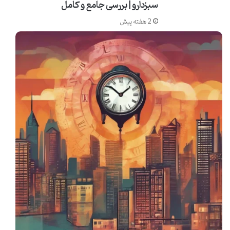
سبزدارو | بررسی جامع و کامل
بسیار حائز اهمیت است. از سوی دیگر، مالتودکسترین با آزادسازی تدریجی
گلوکز، اطمینان حاصل می کند که سطح انرژی بدن در طولانی مدت نیز
2 هفته پیش
حفظ شود. این تعادل بین انرژی فوری و پایدار، از نوسانات شدید قند خون و
افت ناگهانی انرژی جلوگیری کرده و به ورزشکار اجازه می دهد تا با توان
ثابت و بدون خستگی زودرس به فعالیت خود ادامه دهد. این ویژگی برای
ورزشکاران رشته های استقامتی مانند دوچرخه سواری یا دویدن ماراتن که
نیاز به سوخت رسانی مداوم دارند، از اهمیت بالایی برخوردار است.
تسریع ریکاوری و بازسازی ذخایر گلیکوژن
عضلانی
پس از یک جلسه تمرینی شدید، ذخایر گلیکوژن در عضلات به شدت کاهش
می یابد. گلیکوژن شکل ذخیره ای کربوهیدرات در بدن است و بازسازی
سریع آن برای ریکاوری عضلانی و آماده سازی برای تمرین بعدی ضروری
است. پودر کربو نوتریمد با فراهم آوردن کربوهیدرات های با جذب بالا،
فرآیند بازسازی گلیکوژن را تسریع می کند. دکستروز با افزایش سریع
انسولین، به انتقال گلوکز به داخل سلول های عضلانی کمک کرده و فرآیند
ذخیره سازی گلیکوژن را تحریک می کند. ریکاوری مؤثر به معنای کاهش