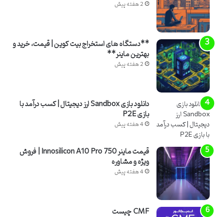
چیست؟
2 هفته پیش
ارز دیجیتال بیبی شیبا اینو (BABYSHIB) یک میم کوین است که با الهام
از میم کوین های موفق مانند شیبا اینو (SHIB) و دوج کوین (DOGE)
**دستگاه های استخراج بیت کوین | قیمت، خرید و
طراحی و عرضه شده است. هدف اصلی از ایجاد این توکن، جذب جامعه ای
بهترین ماینر**
از علاقه مندان به حیوانات خانگی، به ویژه سگ های شیبا اینو، و ایجاد یک
2 هفته پیش
اکوسیستم سرگرم کننده و جامعه محور در بستر بلاکچین است. این پروژه
اغلب بر مکانیزم هایی متمرکز است که به دارندگان توکن پاداش می دهد و
با شعارهای جذاب، سعی در ایجاد هیجان و رشد سریع دارد.
دانلود بازی Sandbox ارز دیجیتال | کسب درآمد با
بازی P2E
برخلاف بسیاری از ارزهای دیجیتال که هدف مشخصی برای حل یک مشکل
4 هفته پیش
فناورانه یا اقتصادی دارند، میم کوین ها عمدتاً بر پایه محبوبیت جامعه،
فعالیت های شبکه های اجتماعی و ترندهای اینترنتی شکل می گیرند.
قیمت ماینر Innosilicon A10 Pro 750 | فروش
بیبی شیبا اینو نیز از این قاعده مستثنی نیست و ارزش آن تا حد زیادی به
ویژه و مشاوره
4 هفته پیش
پویایی جامعه و میزان تبلیغات و حمایت کاربران وابسته است. از جمله
عواملی که بیبی شیبا را از شیبا اینو متمایز می کند، می توان به توکنومیک
متفاوت و تأکید بیشتر بر مکانیزم های بازتابی (Reflection) و سوزاندن
توکن اشاره کرد که در ادامه به تفصیل بررسی خواهند شد. این مکانیزم ها با
CMF چیست