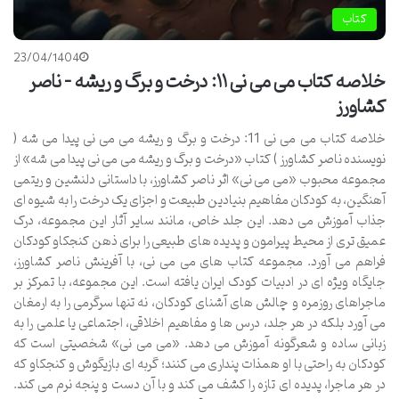
کتاب
23/04/1404
خلاصه کتاب می می نی ۱۱: درخت و برگ و ریشه – ناصر
کشاورز
خلاصه کتاب می می نی 11: درخت و برگ و ریشه می می نی پیدا می شه (
نویسنده ناصر کشاورز ) کتاب «درخت و برگ و ریشه می می نی پیدا می شه» از
مجموعه محبوب «می می نی» اثر ناصر کشاورز، با داستانی دلنشین و ریتمی
آهنگین، به کودکان مفاهیم بنیادین طبیعت و اجزای یک درخت را به شیوه ای
جذاب آموزش می دهد. این جلد خاص، مانند سایر آثار این مجموعه، درک
عمیق تری از محیط پیرامون و پدیده های طبیعی را برای ذهن کنجکاو کودکان
فراهم می آورد. مجموعه کتاب های می می نی، با آفرینش ناصر کشاورز،
جایگاه ویژه ای در ادبیات کودک ایران یافته است. این مجموعه، با تمرکز بر
ماجراهای روزمره و چالش های آشنای کودکان، نه تنها سرگرمی را به ارمغان
می آورد بلکه در هر جلد، درس ها و مفاهیم اخلاقی، اجتماعی یا علمی را به
زبانی ساده و شعرگونه آموزش می دهد. «می می نی» شخصیتی است که
کودکان به راحتی با او همذات پنداری می کنند؛ گربه ای بازیگوش و کنجکاو که
در هر ماجرا، پدیده ای تازه را کشف می کند و با آن دست و پنجه نرم می کند.