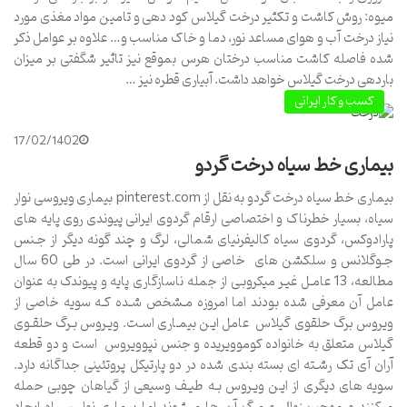
میوه: روش کاشت و تکثیر درخت گیلاس کود دهی و تامین مواد مغذی مورد
نیاز درخت آب و هوای مساعد نور، دما و خاک مناسب و… علاوه بر عوامل ذکر
شده فاصله کاشت مناسب درختان هرس بموقع نیز تاثیر شگفتی بر میزان
باردهی درخت گیلاس خواهد داشت. آبیاری قطره نیز …
کسب و کار ایرانی
17/02/1402
بیماری خط سیاه درخت گردو
بیماری خط سیاه درخت گردو به نقل از pinterest.com بیماری ویروسی نوار
سیاه، بسیار خطرناک و اختصاصی ارقام گردوی ایرانی پیوندی روی پایه های
پارادوکس، گردوی سیاه کالیفرنیای شمالی، لرگ و چند گونه دیگر از جـنس
جـوگلانس و سلکشن های خاصی از گردوی ایرانی است. در طی 60 سال
مطالعه، 13 عامـل غیـر میکروبـی از جمله ناسازگاری پایه و پیوندک به عنوان
عامل آن معرفی شده بودند اما امروزه مـشخص شـده کـه سویه خاصی از
ویروس برگ حلقوی گیلاس عامل ایـن بیمـاری اسـت. ویـروس بـرگ حلقـوی
گیلاس متعلق به خانواده کوموویریده و جنس نپوویروس است و دو قطعه
آران آی تک رشـته ای بسته بندی شده در دو پارتیکل پروتئینی جداگانه دارد.
سویه های دیگری از ایـن ویـروس بـه طیـف وسیعی از گیاهان چوبی حمله