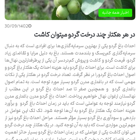
اخبار همه جانبه
30/09/1402
در هر هکتار چند درخت گردو میتوان کاشت
احداث باغ گردو یکی از بهترین سرمایه‌گذاری‌ها برای افرادی است که به دنبال
سرمایه‌گذاری کم‌ریسک و بلندمدت هستند. باغ به دلیل مزایا و تقاضای زیاد
گردو، قیمت گردو و کاشت و پروش کم‌دردسر آن یکی از پرطرفدارترین نهال‌ها
برای کاشت است. برای احداث باغ گردو باید هزینه احداث یک هکتار باغ گردو و
اصول احداث باغ گردو را در نظر گرفت. تعداد درخت گردو در هکتار یکی از نکات
مهمی است که در باغداری مدرن گردو بسیار مورد توجه است. به تمام اصول
باغداری گردو و همچنین صفر تا صد احداث باغ گردو در این مطلب از
نهالستان ارغوان نهال خواهیم پرداخت. احداث باغ گردو مدرن باغداری مدرن
گردو نیازمند توجه به عواملی است که باید در زمان احداث باغ گردو و برآورد
هزینه احداث یک هکتار باغ گردو به آن‌ها توجه شود. تک تک این عوامل در
باردهی و سودآوری باغ گردو بسیار مؤثر هستند. مراحل احداث باغ گردو نیز از
مهم ترین مواردی است که باید به آن توجه کنید. در یک هکتار چند درخت گردو
می توان کاشت یکی از عواملی که در زمان احداث باغ گردو بسیار حائز اهمیت
است، فاصله کاشت درخت گردو است. عوامل زیادی در زمان تصمیم گیری