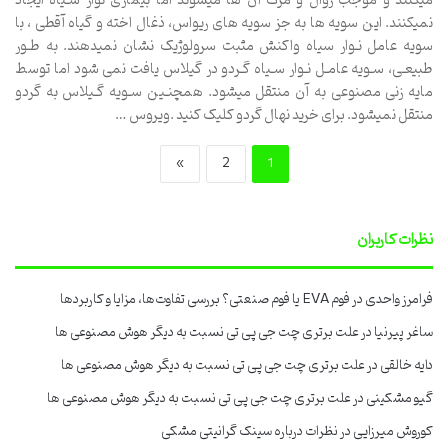
میکنند و موجب زوال و مرگ آن ها میشوند اما بیماری نوار سـیاه ایجاد
نمیکنند. این سویه ها به جز سویه های ریواس، ذغال اخته و گیاه آقطی ، با
سویه عامل نـوار سیاه واکنش مثبت سرولوژیک نشان نمیدهند. به طـور
طبیعـی، سـویه عامـل نـوار سـیاه گـردو در گیلاس یافت نمی شود اما توسط
مایه زنی مصنوعی به آن منتقل میشود. همچنـین سـویه گـیلاس به گردو
منتقل نمیشود. برای خرید نهال گردو کلیک کنید .ویروس …
»
2
1
نظرات کاربران
فرامرز واحدی
در
فوم EVA یا فوم صنعتی؟ بررسی تفاوت‌ها، مزایا و کاربردها
ساغر پیرنیا
در
علت برتری چت جی پی تی نسبت به دیگر هوش مصنوعی ها
دایه خالقی
در
علت برتری چت جی پی تی نسبت به دیگر هوش مصنوعی ها
گیو مشکینی
در
علت برتری چت جی پی تی نسبت به دیگر هوش مصنوعی ها
کوروش میرزایی
در
نظرات درباره سینک گرانیتی مشکی