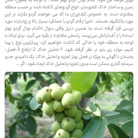
نوین عرضه می شود. کدام نهال گردو بهتر است؟ با توجه به فصول، شکل
زمین و ساختار خاک کشورمان، انواع گردوهای کاشته شده بر حسب منطقه
متفاوت است. به خصوص کشاورزان ما که می خواهند گردو بکارند در این
مورد بلاتکلیف هستند. اخیراً ارقام گردو با عملکرد بسیار بالا و زودبازده مورد
بررسی قرار گرفته است. به همین دلیل وقتی سوال «کدام نهال گردو بهتر
است» را از آشنایانش می پرسد، پاسخی متفاوت از بقیه می گیرد. برای اینکه با
توجه به منطقه خود یا خاکی که کاشت خواهیم کرد، پربارترین نوع را پیدا
کنیم، موارد زیر باید در نظر گرفته شود. 1-تحلیل خاک 2-ارتفاع 3-فصل-
یخبندان ناگهانی به ویژه در فصل بهار تجزیه و تحلیل خاک: یک ناامیدی جدی
سرمایه گذاری ممکن است بدون تجزیه و تحلیل خاک ایجاد شود. اگر …