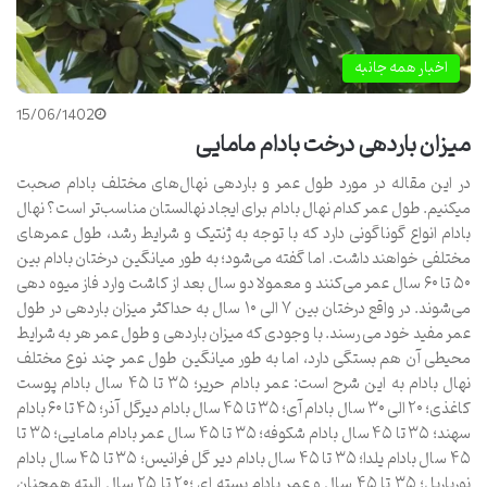
اخبار همه جانبه
15/06/1402
میزان باردهی درخت بادام مامایی
در این مقاله در مورد طول عمر و باردهی نهال‌های مختلف بادام صحبت
میکنیم. طول عمر کدام نهال بادام برای ایجاد نهالستان مناسب‌تر است؟ نهال
بادام انواع گوناگونی دارد که با توجه به ژنتیک و شرایط رشد، طول عمرهای
مختلفی خواهند داشت. اما گفته می‌شود؛ به طور میانگین درختان بادام بین
۵۰ تا ۶۰ سال عمر می‌کنند و معمولا دو سال بعد از کاشت وارد فاز میوه‌ دهی
می‌شوند. در واقع درختان بین ۷ الی ۱۰ سال به حداکثر میزان باردهی در طول
عمر مفید خود می رسند. با وجودی که میزان باردهی و طول عمر هر به شرایط
محیطی آن هم بستگی دارد، اما به طور میانگین طول عمر چند نوع مختلف
نهال بادام به این شرح است: عمر بادام حریر؛ ۳۵ تا ۴۵ سال بادام پوست
کاغذی؛ ۲۰ الی ۳۰ سال بادام آی؛ ۳۵ تا ۴۵ سال بادام دیرگل آذر؛ ۴۵ تا ۶۰ بادام
سهند؛ ۳۵ تا ۴۵ سال بادام شکوفه؛ ۳۵ تا ۴۵ سال عمر بادام مامایی؛ ۳۵ تا
۴۵ سال بادام یلدا؛ ۳۵ تا ۴۵ سال بادام دیر گل فرانیس؛ ۳۵ تا ۴۵ سال بادام
نورپاریل؛ ۳۵ تا ۴۵ سال و عمر بادام پسته ای ؛۲۰ تا ۲۵ سال البته همچنان