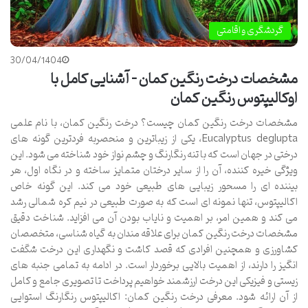
گردشگری و اقامتی
30/04/1404
مشخصات درخت رنگین کمان – آشنایی کامل با
اوکالیپتوس رنگین کمان
مشخصات درخت رنگین کمان چیست؟ درخت رنگین کمان، با نام علمی
Eucalyptus deglupta، یکی از زیباترین و منحصربه فردترین گونه های
درختی در جهان است که با تنه رنگارنگ و چشم نواز خود شناخته می شود. این
ویژگی خیره کننده، آن را از سایر درختان متمایز ساخته و در نگاه اول، هر
بیننده ای را مسحور زیبایی های طبیعی خود می کند. این گونه خاص
اکالیپتوس، تنها نمونه ای است که به صورت طبیعی در نیم کره شمالی رشد
می کند و همین امر، بر اهمیت و نایاب بودن آن می افزاید. شناخت دقیق
مشخصات درخت رنگین کمان برای علاقه مندان به گیاه شناسی، متخصصان
کشاورزی و همچنین افرادی که قصد کاشت و نگهداری این درخت شگفت
انگیز را دارند، از اهمیت بالایی برخوردار است. در ادامه به تمامی جنبه های
زیستی و فیزیکی این درخت ارزشمند خواهیم پرداخت تا تصویری جامع و کامل
از آن ارائه شود. معرفی درخت رنگین کمان: اکالیپتوس رنگارنگ استوایی