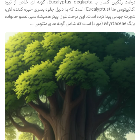
درخت رنگین کمان یا Eucalyptus deglupta، گونه ای خاص از تیره
اکالیپتوس ها (Eucalyptus) است که به دلیل جلوه بصری خیره کننده اش،
شهرت جهانی پیدا کرده است. این درخت غول پیکر همیشه سبز، عضو خانواده
بزرگ Myrtaceae (مورد) است که شامل گونه های متنوعی …