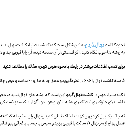
نهال گردو
نحوه کاشت
به این شکل است که یک شب قبل از کاشت نهال، باید آن ه
به ریشه ها خوب نگاه کنید. اگر قسمتی از آن صدمه دیده، آن را با قیچی جدا و
برای کسب اطلاعات بیشتر در رابطه با نحوه هرس کردن، مقاله را مطالعه کنید
فاصله کاشت نهال را ۶×۶ در نظر بگیرید و عمق چاله ها رو ۶۰ سانت و عرض چاله ها رو ۶۰ سانت بزنید.
نکته بسیار مهم در
کاشت نهال گردو
این است که ریشه های نهال نباید در معرض 
باشد. برای جلوگیری از قرارگیری ریشه با نور و هوا، دور آنها را با کیسه پلاستی
ته چاله یک بیل کود پهن کهنه با خاک قاطی کنید و نهال را وسط چاله گذاشته و 
فصل بهار، از سر نهال ۲۰ سانت با قیچی بزنید و سپس با چسب باغبانی بپوشانید. به این فکر نباشید که نهال کوچک می شود بلکه به فکر رشد خوب اندام های رویشی نهال باشید.