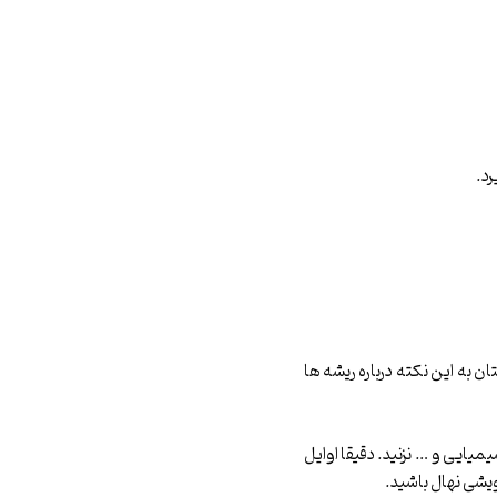
رد.
ن به این نکته درباره ریشه ها
میایی و … نزنید. دقیقا اوایل