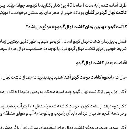
ظرف آماده شده را به مدت 1 ماه تا 45 روز کنار بگذارید تا گردوها جوانه بزنند. پس از این که گردوها جوانه زدند آن ها را به درون خاک منتقل کنید و شاهد به بار نشستن گردوها باشید. این
کاشت نهال گردو در گلدان
بود که خیلی از همراهان نهالستان درخواست آموزش آ
کاشت گردو؛ بهترین زمان کاشت نهال گردوچه موقع می
باشد؟
فصل پاییز زمان کاشت نهال گردو است. اگر بخواهیم به طور دقیق بهترین زمان کا
شرایط خوبی را برای کاشت نهال گردو دارد. با توجه به حساسیت نهال ها به سرما
اقدامات بعد از کاشت نهال گردو
حال که با
نحوه کاشت درخت گردو
آشنا شدید باید بدانید که بعد از کاشت نهال، 
? کار اول: پس از کاشت نهال گردو چند ضربه محکم به زمین بزنید تا خاک در م
? کار دوم: بعد از سفت کرد
و در همه اقلیم ها بیان کرد اما باید آن را مرتب و با توجه به آب و هوای منطقه و
? کار سوم: حتما در موقع کاشت نهال های اسفندماه، سرزنی نهال را فراموش نک