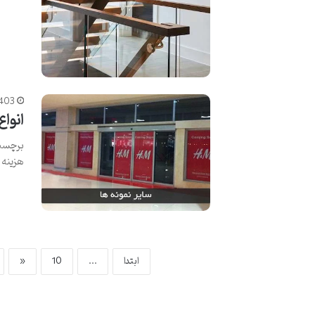
1403
انواع
برچسب 
هزینه
ابتدا
...
10
«