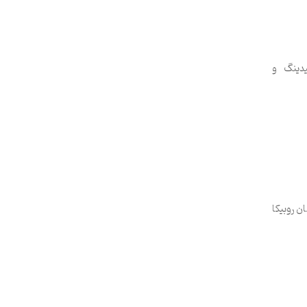
یدینگ و
ن روبیکا