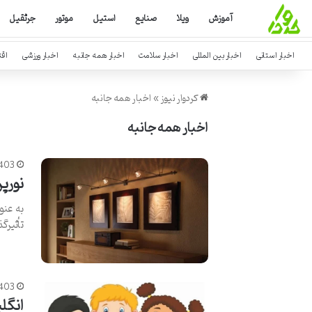
آموزش
ویلا
صنایع
استیل
موتور
جرثقیل
اخبار استانی
اخبار بین المللی
اخبار سلامت
اخبار همه جانبه
اخبار ورزشی
اق
کردوار نیوز
»
اخبار همه جانبه
اخبار همه جانبه
403
نورپر
به عنو
تأثیرگذ
1403
انگل