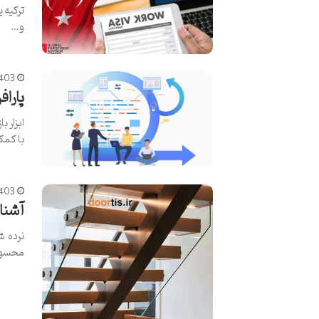
ترکیه ی
و…
403
پاراف
ابزار ب
با کم
403
آشنا
نرده ش
محسو