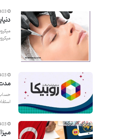
1403
دنیای
میکرو
میکروپ
403
مدت ز
حساب کا
استفا
403
میزان