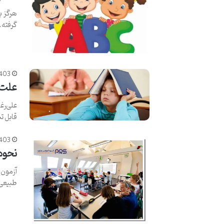
هرگز ب
گرفته
1403
علت ا
علی‌رغ
قابل 
1403
نحوه 
آزمون‌
طبیعی 